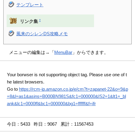
テンプレート
†
リンク集
風来のシレンDS攻略メモ
メニューの編集は→「
MenuBar
」からできます。
Your borwser is not supporting object tag. Please use one of t
he latest browsers.
Go to
https://rcm-jp.amazon.co.jp/e/cm?t=zapanet-22&o=9&p
=8&l=as1&asins=B000BN981S&fc1=000000&IS2=1&lt1=_bl
ank&lc1=0000ff&bc1=000000&bg1=ffffff&f=ifr
今日：5433 昨日：9067 累計：11567453