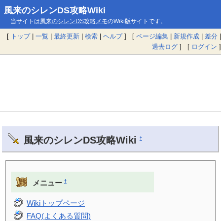
風来のシレンDS攻略Wiki
当サイトは
風来のシレンDS攻略メモ
のWiki版サイトです。
[
トップ
|
一覧
|
最終更新
|
検索
|
ヘルプ
] [
ページ編集
|
新規作成
|
差分
|
過去ログ
] [
ログイン
]
風来のシレンDS攻略Wiki
†
†
メニュー
Wikiトップページ
FAQ(よくある質問)