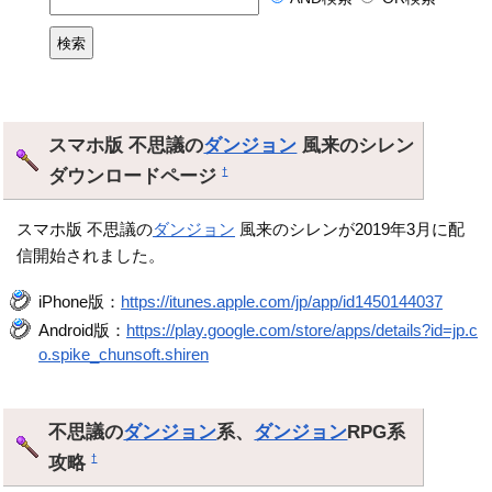
スマホ版 不思議の
ダンジョン
風来のシレン
ダウンロードページ
†
スマホ版 不思議の
ダンジョン
風来のシレンが2019年3月に配
信開始されました。
iPhone版：
https://itunes.apple.com/jp/app/id1450144037
Android版：
https://play.google.com/store/apps/details?id=jp.c
o.spike_chunsoft.shiren
不思議の
ダンジョン
系、
ダンジョン
RPG系
攻略
†