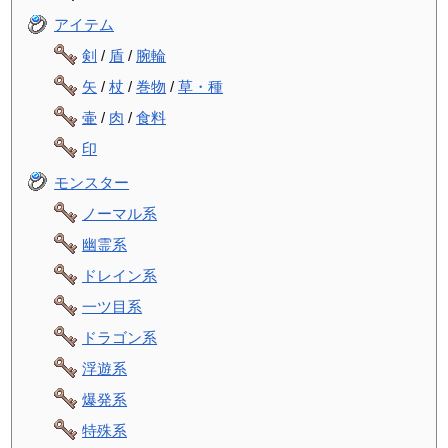
アイテム
剣
/
盾
/
腕輪
矢
/
杖
/
巻物
/
草・種
壷
/
肉
/
食料
印
モンスター
ノーマル系
幽霊系
ドレイン系
一ツ目系
ドラゴン系
浮遊系
爆発系
特殊系