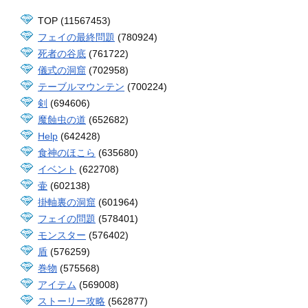
TOP (11567453)
フェイの最終問題
(780924)
死者の谷底
(761722)
儀式の洞窟
(702958)
テーブルマウンテン
(700224)
剣
(694606)
魔蝕虫の道
(652682)
Help
(642428)
食神のほこら
(635680)
イベント
(622708)
壷
(602138)
掛軸裏の洞窟
(601964)
フェイの問題
(578401)
モンスター
(576402)
盾
(576259)
巻物
(575568)
アイテム
(569008)
ストーリー攻略
(562877)