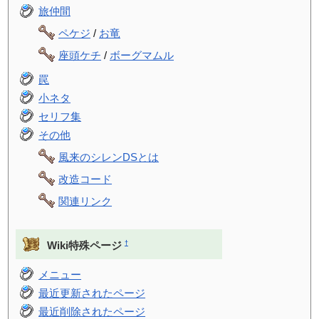
旅仲間
ペケジ
/
お竜
座頭ケチ
/
ボーグマムル
罠
小ネタ
セリフ集
その他
風来のシレンDSとは
改造コード
関連リンク
†
Wiki特殊ページ
メニュー
最近更新されたページ
最近削除されたページ