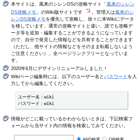
本サイトは、風来のシレンDSの攻略サイト「
風来のシレン
*1
DS攻略メモ
」のWiki版サイトです
。管理人は
風来のシ
レンDS攻略メモ
を優先して攻略し、徐々に本Wikiにデータ
を移しています。通常の攻略サイトと違い、誰でも攻略デ
ータ等を追加・編集することができるようになっています
ので、自分で発見した情報などを共有することができます
（ただし、他サイトの情報などをそのまま転載しないよう
ご注意ください）。全ページリンクフリーとなっていま
す。
2020年6月にデザインリニューアルしました！
Wikiページ編集時には、以下のユーザー名と
パスワード
を入
力してから編集してください。
ユーザー名：wiki

パスワード：wiki
情報がどこに載っているかわからないときは、下記検索フ
ォームから当サイト内の情報を検索してみてください。
AND検索
OR検索