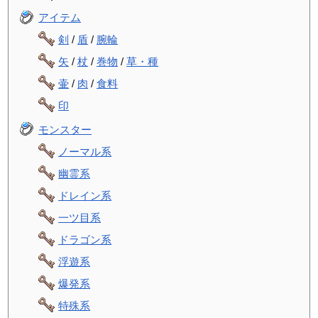
アイテム
剣
/
盾
/
腕輪
矢
/
杖
/
巻物
/
草・種
壷
/
肉
/
食料
印
モンスター
ノーマル系
幽霊系
ドレイン系
一ツ目系
ドラゴン系
浮遊系
爆発系
特殊系