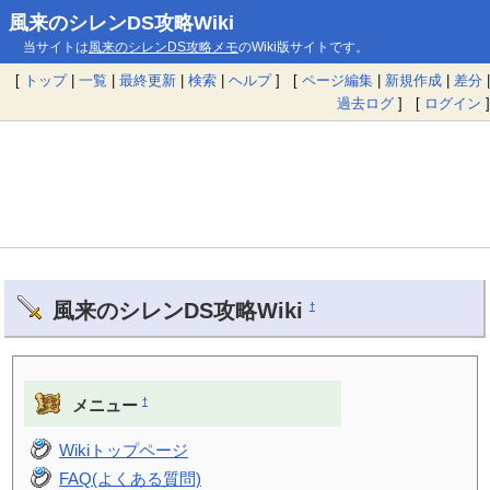
風来のシレンDS攻略Wiki
当サイトは
風来のシレンDS攻略メモ
のWiki版サイトです。
[
トップ
|
一覧
|
最終更新
|
検索
|
ヘルプ
] [
ページ編集
|
新規作成
|
差分
|
過去ログ
] [
ログイン
]
風来のシレンDS攻略Wiki
†
†
メニュー
Wikiトップページ
FAQ(よくある質問)