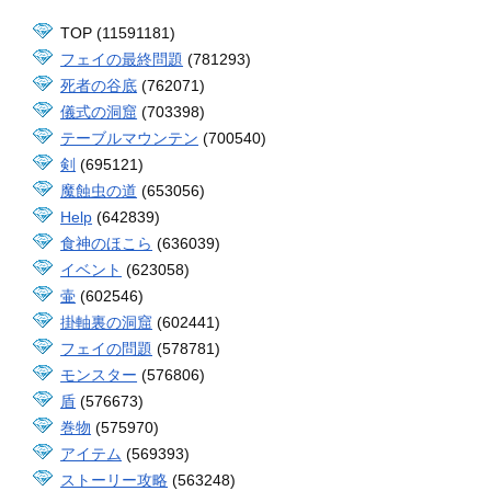
TOP (11591181)
フェイの最終問題
(781293)
死者の谷底
(762071)
儀式の洞窟
(703398)
テーブルマウンテン
(700540)
剣
(695121)
魔蝕虫の道
(653056)
Help
(642839)
食神のほこら
(636039)
イベント
(623058)
壷
(602546)
掛軸裏の洞窟
(602441)
フェイの問題
(578781)
モンスター
(576806)
盾
(576673)
巻物
(575970)
アイテム
(569393)
ストーリー攻略
(563248)