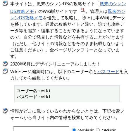
本サイトは、風来のシレンDSの攻略サイト「
風来のシレン
*1
DS攻略メモ
」のWiki版サイトです
。管理人は
風来のシ
レンDS攻略メモ
を優先して攻略し、徐々に本Wikiにデータ
を移しています。通常の攻略サイトと違い、誰でも攻略デ
ータ等を追加・編集することができるようになっています
ので、自分で発見した情報などを共有することができます
（ただし、他サイトの情報などをそのまま転載しないよう
ご注意ください）。全ページリンクフリーとなっていま
す。
2020年6月にデザインリニューアルしました！
Wikiページ編集時には、以下のユーザー名と
パスワード
を入
力してから編集してください。
ユーザー名：wiki

パスワード：wiki
情報がどこに載っているかわからないときは、下記検索フ
ォームから当サイト内の情報を検索してみてください。
AND検索
OR検索