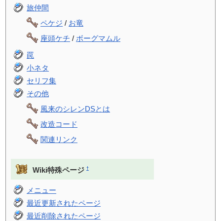
旅仲間
ペケジ
/
お竜
座頭ケチ
/
ボーグマムル
罠
小ネタ
セリフ集
その他
風来のシレンDSとは
改造コード
関連リンク
†
Wiki特殊ページ
メニュー
最近更新されたページ
最近削除されたページ