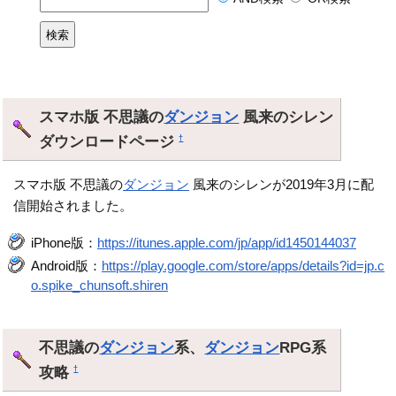
スマホ版 不思議の
ダンジョン
風来のシレン
ダウンロードページ
†
スマホ版 不思議の
ダンジョン
風来のシレンが2019年3月に配
信開始されました。
iPhone版：
https://itunes.apple.com/jp/app/id1450144037
Android版：
https://play.google.com/store/apps/details?id=jp.c
o.spike_chunsoft.shiren
不思議の
ダンジョン
系、
ダンジョン
RPG系
攻略
†