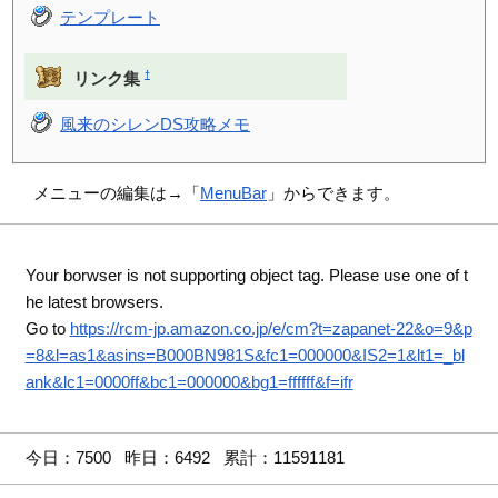
テンプレート
†
リンク集
風来のシレンDS攻略メモ
メニューの編集は→「
MenuBar
」からできます。
Your borwser is not supporting object tag. Please use one of t
he latest browsers.
Go to
https://rcm-jp.amazon.co.jp/e/cm?t=zapanet-22&o=9&p
=8&l=as1&asins=B000BN981S&fc1=000000&IS2=1&lt1=_bl
ank&lc1=0000ff&bc1=000000&bg1=ffffff&f=ifr
今日：7500 昨日：6492 累計：11591181