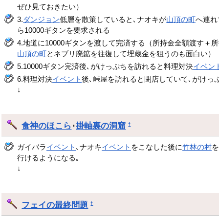
ぜひ見ておきたい）
3.
ダンジョン
低層を散策していると､ナオキが
山頂の町
へ連れ
ら10000ギタンを要求される
4.地道に10000ギタンを渡して完済する（所持金全額渡
山頂の町
とネブリ廃鉱を往復して埋蔵金を狙うのも面白い）
5.10000ギタン完済後､がけっぷちを訪れると料理対決
イベン
6.料理対決
イベント
後､峠屋を訪れると閉店していて､がけっ
↓
食神のほこら
･
掛軸裏の洞窟
†
ガイバラ
イベント
､ナオキ
イベント
をこなした後に
竹林の村
行けるようになる｡
↓
フェイの最終問題
†