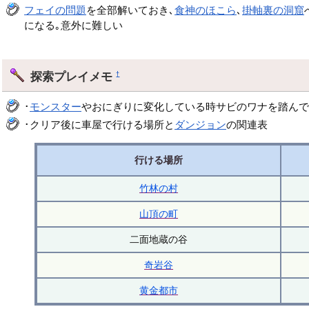
フェイの問題
を全部解いておき､
食神のほこら
､
掛軸裏の洞窟
になる｡意外に難しい
探索プレイメモ
†
･
モンスター
やおにぎりに変化している時サビのワナを踏んで
･クリア後に車屋で行ける場所と
ダンジョン
の関連表
行ける場所
竹林の村
山頂の町
二面地蔵の谷
奇岩谷
黄金都市