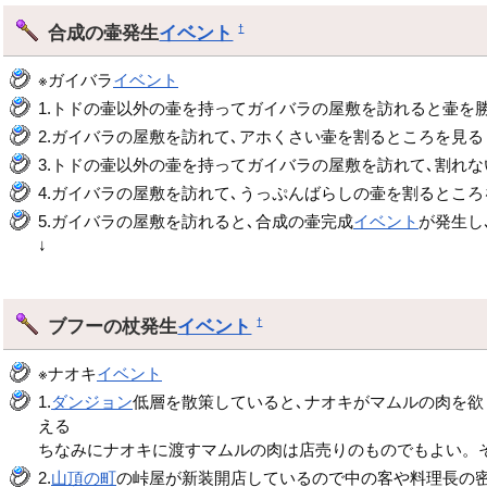
合成の壷発生
イベント
†
※ガイバラ
イベント
1.トドの壷以外の壷を持ってガイバラの屋敷を訪れると壷を
2.ガイバラの屋敷を訪れて､アホくさい壷を割るところを見る
3.トドの壷以外の壷を持ってガイバラの屋敷を訪れて､割れ
4.ガイバラの屋敷を訪れて､うっぷんばらしの壷を割るところ
5.ガイバラの屋敷を訪れると､合成の壷完成
イベント
が発生し
↓
ブフーの杖発生
イベント
†
※ナオキ
イベント
1.
ダンジョン
低層を散策していると､ナオキがマムルの肉を欲
える
ちなみにナオキに渡すマムルの肉は店売りのものでもよい。
2.
山頂の町
の峠屋が新装開店しているので中の客や料理長の密