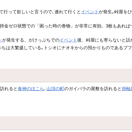
て行って欲しいと言うので､連れて行くと
イベント
が発生｡峠屋を
す＋所持金ゼロ状態での「困った時の巻物」が非常に有効。3枚もあれ
ト
が発生する。がけっぷちでの
イベント
後、峠屋にも寄らないと話
ぷちは大繁盛している｡トシオにナオキからの預かりものであるブフ
を訪れると
食神のほこら
､
山頂の町
のガイバラの屋敷を訪れると
掛軸