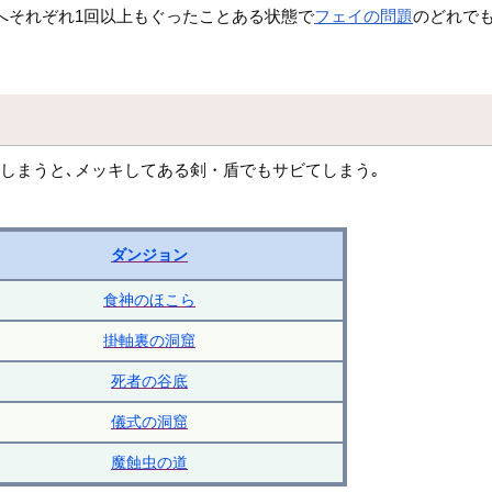
へそれぞれ1回以上もぐったことある状態で
フェイの問題
のどれでも
しまうと､メッキしてある剣・盾でもサビてしまう｡
ダンジョン
食神のほこら
掛軸裏の洞窟
死者の谷底
儀式の洞窟
魔蝕虫の道