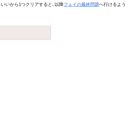
いいから1つクリアすると､以降
フェイの最終問題
へ行けるよう