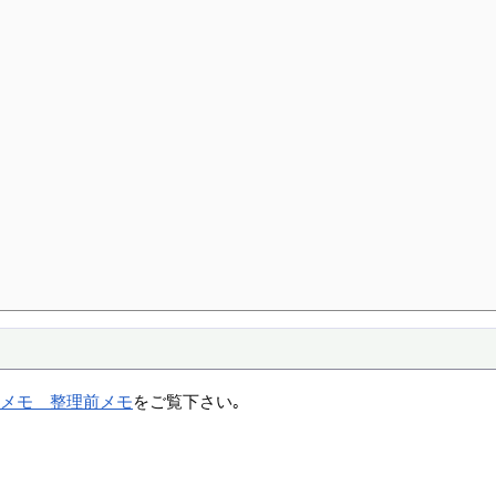
略メモ 整理前メモ
をご覧下さい｡