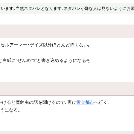
ています｡当然ネタバレとなります｡ネタバレが嫌な人は見ないようにお願
･セルアーマー･ゲイズ以外ほとんど怖くない｡
と白紙に"ぜんめつ"と書き込めるようになるぞ
かけると魔蝕虫の話を聞けるので､再び
黄金都市
へ行く｡
うになる｡