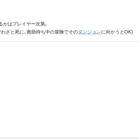
るかはプレイヤー次第｡
でわざと死に､救助待ち中の冒険でその
ダンジョン
に向かうとOK)