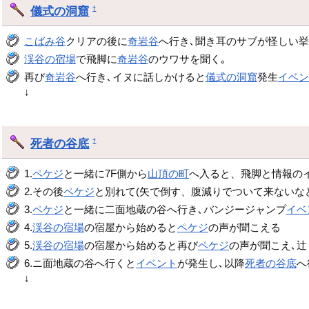
儀式の洞窟
†
こばみ谷
クリアの後に
奇岩谷
へ行き､聞き耳のサブが怪しい
渓谷の宿場
で飛脚に
奇岩谷
のウワサを聞く｡
再び
奇岩谷
へ行き､イヌに話しかけると
儀式の洞窟
発生
イベ
↓
死者の谷底
†
1.
ペケジ
と一緒に7F側から
山頂の町
へ入ると、飛脚と情報の
2.その後
ペケジ
と別れて(矢で倒す、腹減りでついて来ないな
3.
ペケジ
と一緒に二面地蔵の谷へ行き､バンジージャンプ
イベ
4.
渓谷の宿場
の宿屋から始めると
ペケジ
の声が聞こえる
5.
渓谷の宿場
の宿屋から始めると再び
ペケジ
の声が聞こえ､
6.ニ面地蔵の谷へ行くと
イベント
が発生し､以降
死者の谷底
へ
↓