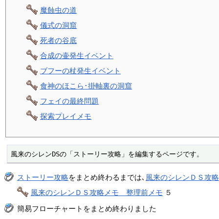
魔蝕虫の道
儀式の洞窟
死者の谷底
合成の壷発生イベント
ブフーの杖発生イベント
食神のほこら･掛軸裏の洞窟
フェイの最終問題
探索プレイメモ
風来のシレンDSの「ストーリー攻略」を編集するページです。
ストーリー攻略
をまとめ終わるまでは､
風来のシレンＤＳ攻
風来のシレンＤＳ攻略メモ 整理前メモ
５
簡易フローチャートをまとめ終わりました