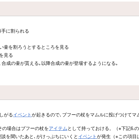
勝手に割られる
ない壷を割ろうとするところを見る
を見る
､合成の壷が貰える｡以降合成の壷が登場するようになる｡
しがる
イベント
が起きるので､ブフーの杖をマムルに投げつけてマ
その場合はブフーの杖を
アイテム
として持っておける。（※下記6.
談を聞いたあと､がけっぷちにいくと
イベント
が発生（※この項目