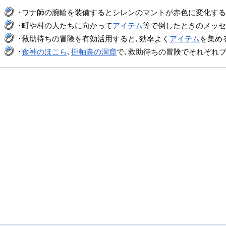
･ワナ師の腕輪を装備するとシレンのマントが赤色に変化する
･町や村の人たちに向かって
アイテム
等で倒したときのメッセー
･救助待ちの冒険を有効活用すると､効率よく
アイテム
を集め
･
食神のほこら
､
掛軸裏の洞窟
で､救助待ちの冒険でそれぞれブ