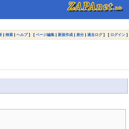
新
|
検索
|
ヘルプ
] [
ページ編集
|
新規作成
|
差分
|
過去ログ
] [
ログイン
]