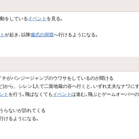
挙動をしている
イベント
を見る｡
ント
が起き､以降
儀式の洞窟
へ行けるようになる｡
イチがバンジージャンプのウワサをしているのが聞ける
ど)から、シレン1人で二面地蔵の谷へ行くと､いずれ丈夫なナワに
ント
を行う｡飛ばなくても
イベント
は進む｡飛ぶとゲームオーバー
辻うらないが訪れてくる
行けるようになる｡