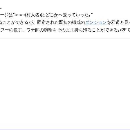
｡
ジは"○○○○(村人名)はどこかへ去っていった｡"
ることができるが、固定された既知の構成の
ダンジョン
を邪道と見
フーの包丁、ワナ師の腕輪をそのまま持ち帰ることができる｡(2F