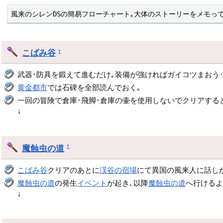
風来のシレンDSの簡易フローチャート｡大体のストーリーをメモっ
こばみ谷
†
武器･防具を鍛えて進むだけ｡装備が強ければガイコツまおう
黄金都市
では石碑を全部読んでおく｡
一回の冒険で倉庫･飛脚･倉庫の壷を使用しないでクリアする
↓
魔蝕虫の道
†
こばみ谷
クリアのあとに
渓谷の宿場
にて異国の風来人に話し
魔蝕虫の道
の発生
イベント
が起き､以降
魔蝕虫の道
へ行けるよ
↓