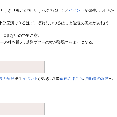
ひとしきり覗いた後､がけっぷちに行くと
イベント
が発生｡ナオキか
ば十分完済できるはず。壊れないつるはしと透視の腕輪があれば、
が進まないので要注意。
ーの杖を貰え､以降ブフーの杖が登場するようになる｡
裏の洞窟
発生
イベント
が起き､以降
食神のほこら
､
掛軸裏の洞窟
へ