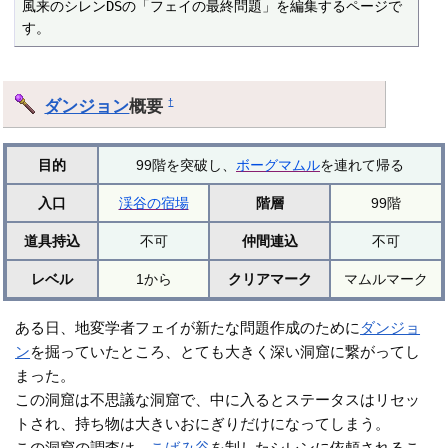
風来のシレンDSの「フェイの最終問題」を編集するページで
す。
ダンジョン
概要
†
目的
99階を突破し、
ボーグマムル
を連れて帰る
入口
渓谷の宿場
階層
99階
道具持込
不可
仲間連込
不可
レベル
1から
クリアマーク
マムルマーク
ある日、地変学者フェイが新たな問題作成のために
ダンジョ
ン
を掘っていたところ、とても大きく深い洞窟に繋がってし
まった。
この洞窟は不思議な洞窟で、中に入るとステータスはリセッ
トされ、持ち物は大きいおにぎりだけになってしまう。
この洞窟の調査は、
こばみ谷
を制したシレンに依頼されるこ