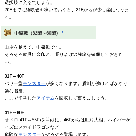
選択肢に入るでしょう。
20Fまでに経験値を稼いでおくと、21Fからが少し楽になりま
す。
†
中盤戦（32階～60階）
山場を越えて、中盤戦です。
そろそろ武具に金印と、眠りよけの腕輪を確保しておきた
い。
32F～40F
パワー型
モンスター
が多くなります。盾剣が強ければかなり
楽な階層。
ここで消耗した
アイテム
を回収して蓄えましょう。
41F～60F
オドロ(41F～55F)を筆頭に、46Fからは眠り大根、ハイパーゲ
イズにスカイドラゴンなど
危険な
モンスター
がぞろぞろ登場します。