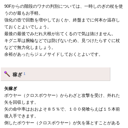
90Fからの階段のワナの判別については、一時しのぎの杖を使
うのが最もお手軽。
強化の壺で回数を増やしておくか、終盤までに何本か温存し
ておくとよいでしょう。
最後の最後でみだれ大根が出てくるので気は抜けません。
キグニ草は腕輪などでは防げないため、見つけたらすぐに杖
などで無力化しましょう。
余裕があったらジェノサイドしておくとよいです。
稼ぎ
†
矢稼ぎ
ボウヤー（クロスボウヤー）からわざと攻撃を受け、外れた
矢を回収します。
矢の命中率はおおよそ８５％で、１００発喰らえば１５本前
後入手できます。
倒したボウヤー（クロスボウヤー）が矢を落とすことがある