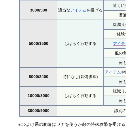
遠くに
3000/900
適当な
アイテム
を投げる
普通
腹減り
経験
5000/1500
しばらく行動する
アイテ
服の色
何も
アイテム
や
8000/2400
特になし(装備後即)
何も
腹減り
10000/3000
しばらく行動する
何も
30000/9000
識別の
※○○よけ系の腕輪はワナを使うか敵の特殊攻撃を受ける