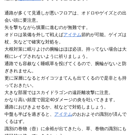
通路が多くて見通しが悪いフロアは、オドロやゲイズとの出
会い頭に要注意。
矢を撃ちながら慎重に進むのが無難です。
オドロは装備を外して戦えば
アイテム
節約が可能。ゲイズは
杖、矢などで確実な対処を。
大根対策に眠りよけの腕輪はほぼ必須。持ってない場合は大
根にレイプされないように祈りましょう。
通路でも容赦なく睡眠草を投げてくるので、腕輪がないと防
ぎきれません。
更に深層になるとガイコツまてんも出てくるので是非とも持
っておきたい。
大きな部屋ではスカイドラゴンの遠距離攻撃に注意。
かなり高い頻度で固定40ダメージの炎を吐いてきます。
通路におびきよせるか、杖などで対処しましょう。
中盤も半ばを過ぎると、
アイテム
のおおよその識別が済んで
くるはず。
識別の巻物（壺）に余裕が出てきたら、草、巻物の識別にも