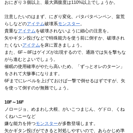
おにぎり３個以上、最大満腹度は110%以上でしょうか。
注意したいのはまず、にぎり変化、パタパタペンペン、畠荒
らしなどの
アイテム
破壊系
モンスター
。
貴重な
アイテム
を破壊されないように細心の注意を。
矢やギタン投げなどで特殊能力を使う前に倒すか、破壊され
たくない
アイテム
を床に置きましょう。
また、6F～8Fはゲイズが出現するので、通路では矢を撃ちな
がら進むとよいでしょう。
催眠の使用確率がやたら高いため、「ずっとオレのターン」
をされて大惨事になります。
6Fまでにレベルを上げておけば一撃で倒せるはずですが、矢
を使って倒すのが無難でしょう。
10F～16F
ノロージョ、めまわし大根、がいこつまじん、ゲドロ、くね
くねハニーなど
嫌な能力を持つ
モンスター
が多数登場します。
矢かギタン投げができると対処しやすいので、あらかじめ準