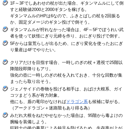
1F～3Fでしあわせの杖が出た場合、ギタンマムルにして倒
すと経験値2000と2000ギタンを稼げる。
ギタンマムルのHPは6なので、ふきとばしの杖を2回振る
か、固定ダメージのギタン投げで倒そう。
ギタンマムルが狩れなかった場合は、4F～5Fでぼうれい武
者を使って妖怪にぎり元締を作り、おにぎり投げで倒す。
5Fからは畠荒らしが出るため、にぎり変化を使ったおにぎ
り量産は4Fでやりたい。
クリアだけを目指す場合、一時しのぎの杖＋透視で25階以
降階段即降りもアリ。
強化の壺に一時しのぎの杖を入れておき、十分な回数が集
まったら取り出そう。
ジェノサイドの巻物を投げる相手は、おばけ大根系、ガイ
コツまどう系が有力対象。
他にも、盾の竜印がなければ
ドラゴン系
も候補に挙がる。
（アークドラゴン＋迷路階もあり得る為）
みだれ大根をねだやせなかった場合は、95階から毒よけの
腕輪を装備しよう。
狂戦士の後の毒草による鈍足を防げるため、生存率が上が