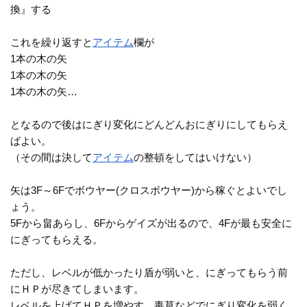
換』する
これを繰り返すと
アイテム
欄が
1本の木の矢
1本の木の矢
1本の木の矢…
となるので後はにぎり変化にどんどんおにぎりにしてもらえ
ばよい。
（その間は決して
アイテム
の整頓をしてはいけない）
矢は3F～6Fでボウヤー(クロスボウヤー)から稼ぐとよいでし
ょう。
5Fから畠あらし、6Fからゲイズが出るので、4Fが最も安全に
にぎってもらえる。
ただし、レベルが低かったり盾が弱いと、にぎってもらう前
にＨＰが尽きてしまいます。
レベルを上げてＨＰを増やす、毒草などでにぎり変化を弱く