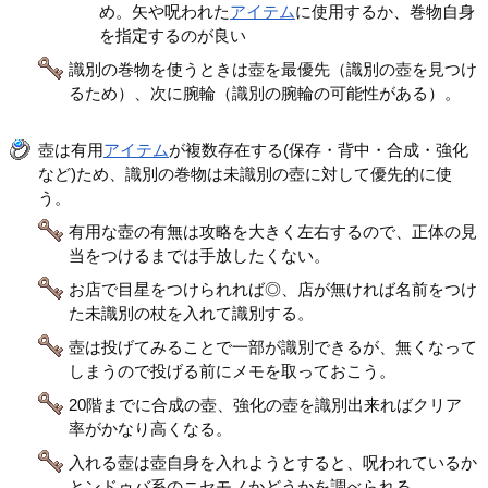
め。矢や呪われた
アイテム
に使用するか、巻物自身
を指定するのが良い
識別の巻物を使うときは壺を最優先（識別の壺を見つけ
るため）、次に腕輪（識別の腕輪の可能性がある）。
壺は有用
アイテム
が複数存在する(保存・背中・合成・強化
など)ため、識別の巻物は未識別の壺に対して優先的に使
う。
有用な壺の有無は攻略を大きく左右するので、正体の見
当をつけるまでは手放したくない。
お店で目星をつけられれば◎、店が無ければ名前をつけ
た未識別の杖を入れて識別する。
壺は投げてみることで一部が識別できるが、無くなって
しまうので投げる前にメモを取っておこう。
20階までに合成の壺、強化の壺を識別出来ればクリア
率がかなり高くなる。
入れる壺は壺自身を入れようとすると、呪われているか
とンドゥバ系のニセモノかどうかを調べられる。