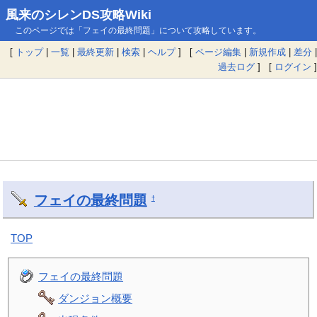
風来のシレンDS攻略Wiki
このページでは「フェイの最終問題」について攻略しています。
[
トップ
|
一覧
|
最終更新
|
検索
|
ヘルプ
] [
ページ編集
|
新規作成
|
差分
|
過去ログ
] [
ログイン
]
フェイの最終問題
†
TOP
フェイの最終問題
ダンジョン概要