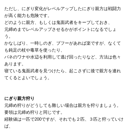
ただし、にぎり変化がレベルアップしたにぎり親方は戦闘力
が高く能力も危険です。
どのように親方、もしくは鬼面武者をキープしておき、
元締めまでレベルアップさせるかがポイントになるでしょ
う。
かなしばり、一時しのぎ、ブフーがあれば楽ですが、なくて
も鈍足の杖や毒草を使ったり、
バネのワナや水辺を利用して逃げ回ったりなど、方法は色々
あります。
寝ている鬼面武者を見つけたら、起こさずに後で親方を連れ
てくるとよいでしょう。
にぎり親方狩り
元締め狩りがどうしても難しい場合は親方を狩りましょう。
要領は元締め狩りと同じです。
経験値は一匹で200ですが、それでも２匹、３匹と狩っていけ
ば、