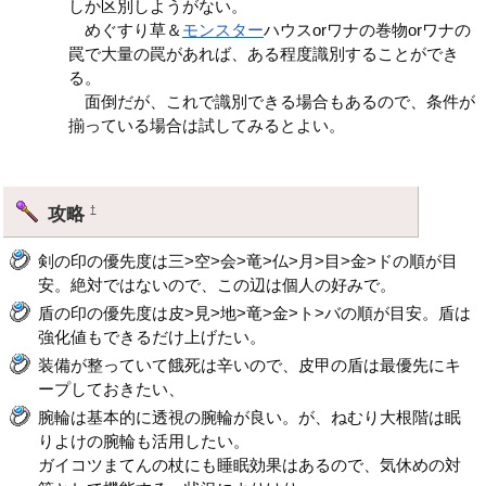
しか区別しようがない。
めぐすり草＆
モンスター
ハウスorワナの巻物orワナの
罠で大量の罠があれば、ある程度識別することができ
る。
面倒だが、これで識別できる場合もあるので、条件が
揃っている場合は試してみるとよい。
攻略
†
剣の印の優先度は三>空>会>竜>仏>月>目>金>ドの順が目
安。絶対ではないので、この辺は個人の好みで。
盾の印の優先度は皮>見>地>竜>金>ト>バの順が目安。盾は
強化値もできるだけ上げたい。
装備が整っていて餓死は辛いので、皮甲の盾は最優先にキ
ープしておきたい、
腕輪は基本的に透視の腕輪が良い。が、ねむり大根階は眠
りよけの腕輪も活用したい。
ガイコツまてんの杖にも睡眠効果はあるので、気休めの対