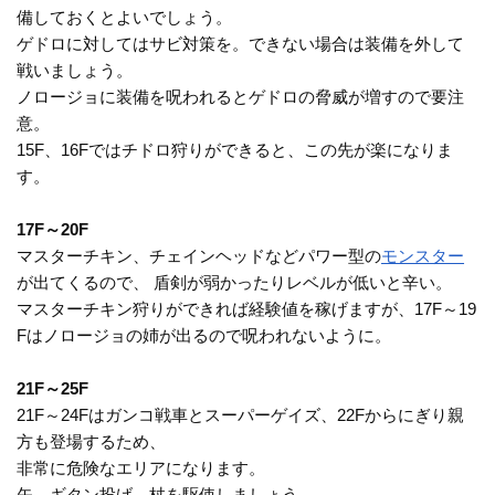
備しておくとよいでしょう。
ゲドロに対してはサビ対策を。できない場合は装備を外して
戦いましょう。
ノロージョに装備を呪われるとゲドロの脅威が増すので要注
意。
15F、16Fではチドロ狩りができると、この先が楽になりま
す。
17F～20F
マスターチキン、チェインヘッドなどパワー型の
モンスター
が出てくるので、 盾剣が弱かったりレベルが低いと辛い。
マスターチキン狩りができれば経験値を稼げますが、17F～19
Fはノロージョの姉が出るので呪われないように。
21F～25F
21F～24Fはガンコ戦車とスーパーゲイズ、22Fからにぎり親
方も登場するため、
非常に危険なエリアになります。
矢、ギタン投げ、杖を駆使しましょう。