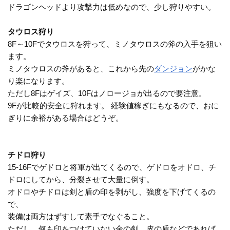
ドラゴンヘッドより攻撃力は低めなので、少し狩りやすい。
タウロス狩り
8F～10Fでタウロスを狩って、ミノタウロスの斧の入手を狙い
ます。
ミノタウロスの斧があると、これから先の
ダンジョン
がかな
り楽になります。
ただし8Fはゲイズ、10Fはノロージョが出るので要注意。
9Fが比較的安全に狩れます。 経験値稼ぎにもなるので、おに
ぎりに余裕がある場合はどうぞ。
チドロ狩り
15-16Fでゲドロと将軍が出てくるので、ゲドロをオドロ、チ
ドロにしてから、分裂させて大量に倒す。
オドロやチドロは剣と盾の印を剥がし、強度を下げてくるの
で、
装備は両方はずすして素手でなぐること。
ただし、何も印をつけていない金の剣、皮の盾などであれば