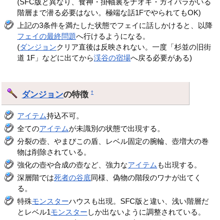
(SFC版と異なり、食神・掛軸裏をナオキ・ガイバラがいる
階層まで潜る必要はない。極端な話1FでやられてもOK)
上記の3条件を満たした状態でフェイに話しかけると、以降
フェイの最終問題
へ行けるようになる。
(
ダンジョン
クリア直後は反映されない。一度「杉並の旧街
道 1F」などに出てから
渓谷の宿場
へ戻る必要がある)
ダンジョン
の特徴
†
アイテム
持込不可。
全ての
アイテム
が未識別の状態で出現する。
分裂の壺、やまびこの盾、レベル固定の腕輪、壺増大の巻
物は削除されている。
強化の壺や合成の壺など、強力な
アイテム
も出現する。
深層階では
死者の谷底
同様、偽物の階段のワナが出てく
る。
特殊
モンスター
ハウスも出現。SFC版と違い、浅い階層だ
とレベル1
モンスター
しか出ないように調整されている。