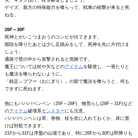
ゲイズ、親方の特殊能力を喰らって、戦車の砲撃が来ると死
ねる。
26F～30F
死神とがいこつまおうのコンビが出てきます。
階段を降りたあとは少し足踏みをして、死神を先に片付けま
しょう。
通路で壁の中から攻撃されると危険です。
魔王については杖や矢などの
アイテム
を駆使し、一発たりと
も魔法を喰らわないように。
「鈍足→ブフー（おにぎり）」の順で魔法を喰らうと、何も
できずに死ねます。
他にもバババペンペン（25F～28F)、物荒らし(28F～31F)など
の
アイテム
破壊系
モンスター
にも注意。
バババペンペンは草、巻物、杖を壺に入れておくか、床に置
けば対処できます。
21Fから31Fは序盤の山場であり、特に26Fから30Fは即降りも