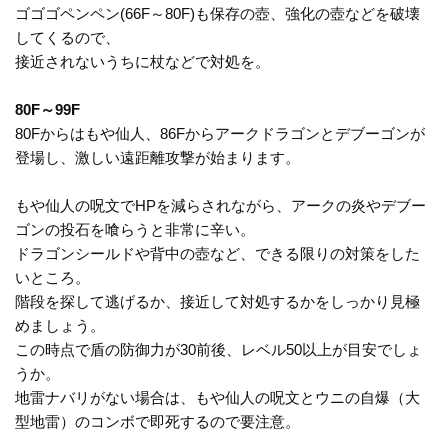
ゴゴゴペンペン(66F～80F)も保存の壺、強化の壺などを破壊
してくるので、
接近されないうちに杖などで対処を。
80F～99F
80Fからはもや仙人、86Fからアークドラゴンとデブーゴンが
登場し、激しい遠距離攻撃が始まります。
もや仙人の呪文でHPを減らされながら、アークの炎やデブー
ゴンの投石を喰らうと非常に辛い。
ドラゴンシールドや背中の壺など、できる限りの対策をした
いところ。
階段を探して逃げるか、接近して対処するかをしっかり見極
めましょう。
この時点で盾の防御力が30前後、レベル50以上が目安でしょ
うか。
地雷ナバリがない場合は、もや仙人の呪文とウニの自爆（大
型地雷）のコンボで即死するので要注意。