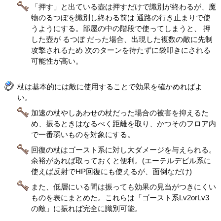
「押す」と出ている壺は押すだけで識別が終わるが、魔
物のるつぼを識別し終わる前は 通路の行き止まりで使
うようにする。部屋の中の階段で使ってしまうと、 押
した壺が るつぼ だった場合、出現した複数の敵に先制
攻撃されるため 次のターンを待たずに袋叩きにされる
可能性が高い。
杖は基本的には敵に使用することで効果を確かめればよ
い。
加速の杖やしあわせの杖だった場合の被害を抑えるた
め、振るときはなるべく距離を取り、かつそのフロア内
で一番弱いものを対象にする。
回復の杖はゴースト系に対し大ダメージを与えられる。
余裕があれば取っておくと便利。(エーテルデビル系に
使えば反射でHP回復にも使えるが、面倒なだけ)
また、低層にいる間は振っても効果の見当がつきにくい
ものを表にまとめた。これらは「ゴースト系Lv2orLv3
の敵」に振れば完全に識別可能。