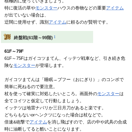
積極的に使っていきましょう。
特に復活の草や
モンスター
ハウスの巻物などの重要
アイテム
が出ていない場合は、
迂闊に使用せず、識別
アイテム
に頼るのが賢明です。
†
終盤戦(61階～99階)
61F～79F
61F～75Fはガイコツまてん、イッテツ戦車など、引き続き危
険な
モンスター
が登場します。
ガイコツまてんは「睡眠→ブフー（おにぎり）」のコンボで
簡単に死ねるので要注意。
杖を使って確実に対処したいところ。画面外の
モンスター
は
全てコイツと仮定して行動しましょう。
イッテツは地雷ナバリか三日月刀があると楽です。
どちらもないorヘンクツになった場合は杖などで。
倍速&砲撃で
アイテム
を消し飛ばすので、店の中や武具の合成
時に油断してると酷いことになります。