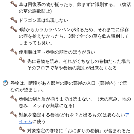
草は回復系の物が揃ったら、飲まずに識別する。（復活
の草の誤飲防止)
ドラゴン草は出現しない
4階からカラカラペンペンが出るため、それまでに保存
の壺を拾えなかったら、3階で全ての草を飲み識別して
しまっても良い。
使用順は草→巻物の順番のほうが良い
先に巻物を読み、それがくちなしの巻物だった場合
そのフロアで草や巻物の識別が出来なくなる
巻物は、階段がある部屋の隣の部屋の入口（部屋内）で読
むのが望ましい。
巻物は剣と盾が揃うまでは読まない。（天の恵み、地の
恵み、メッキが無駄になる)
対象を指定する巻物(どれを？と出るもの)は要らない
ア
イテム
に使う
対象指定の巻物に「おにぎりの巻物」が含まれるた