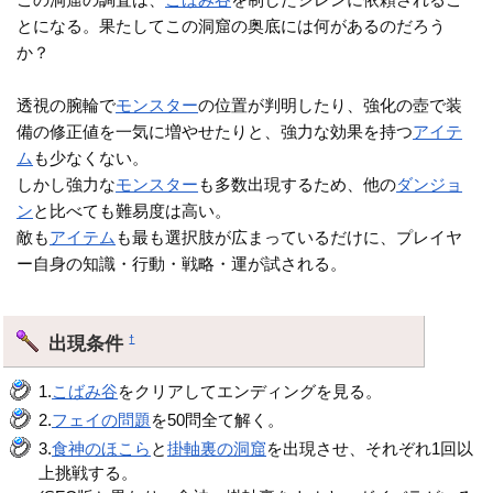
とになる。果たしてこの洞窟の奥底には何があるのだろう
か？
透視の腕輪で
モンスター
の位置が判明したり、強化の壺で装
備の修正値を一気に増やせたりと、強力な効果を持つ
アイテ
ム
も少なくない。
しかし強力な
モンスター
も多数出現するため、他の
ダンジョ
ン
と比べても難易度は高い。
敵も
アイテム
も最も選択肢が広まっているだけに、プレイヤ
ー自身の知識・行動・戦略・運が試される。
出現条件
†
1.
こばみ谷
をクリアしてエンディングを見る。
2.
フェイの問題
を50問全て解く。
3.
食神のほこら
と
掛軸裏の洞窟
を出現させ、それぞれ1回以
上挑戦する。