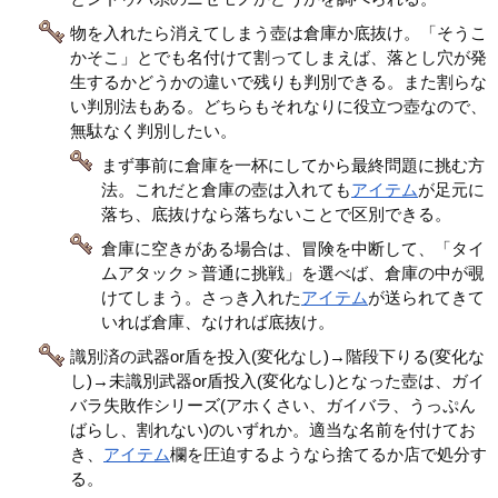
物を入れたら消えてしまう壺は倉庫か底抜け。「そうこ
かそこ」とでも名付けて割ってしまえば、落とし穴が発
生するかどうかの違いで残りも判別できる。また割らな
い判別法もある。どちらもそれなりに役立つ壺なので、
無駄なく判別したい。
まず事前に倉庫を一杯にしてから最終問題に挑む方
法。これだと倉庫の壺は入れても
アイテム
が足元に
落ち、底抜けなら落ちないことで区別できる。
倉庫に空きがある場合は、冒険を中断して、「タイ
ムアタック＞普通に挑戦」を選べば、倉庫の中が覗
けてしまう。さっき入れた
アイテム
が送られてきて
いれば倉庫、なければ底抜け。
識別済の武器or盾を投入(変化なし)→階段下りる(変化な
し)→未識別武器or盾投入(変化なし)となった壺は、ガイ
バラ失敗作シリーズ(アホくさい、ガイバラ、うっぷん
ばらし、割れない)のいずれか。適当な名前を付けてお
き、
アイテム
欄を圧迫するようなら捨てるか店で処分す
る。