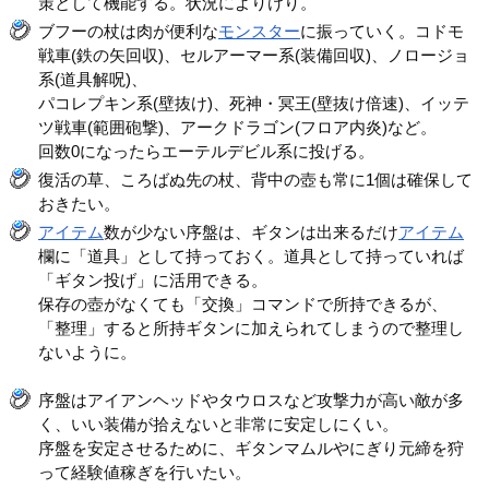
策として機能する。状況によりけり。
ブフーの杖は肉が便利な
モンスター
に振っていく。コドモ
戦車(鉄の矢回収)、セルアーマー系(装備回収)、ノロージョ
系(道具解呪)、
パコレプキン系(壁抜け)、死神・冥王(壁抜け倍速)、イッテ
ツ戦車(範囲砲撃)、アークドラゴン(フロア内炎)など。
回数0になったらエーテルデビル系に投げる。
復活の草、ころばぬ先の杖、背中の壺も常に1個は確保して
おきたい。
アイテム
数が少ない序盤は、ギタンは出来るだけ
アイテム
欄に「道具」として持っておく。道具として持っていれば
「ギタン投げ」に活用できる。
保存の壺がなくても「交換」コマンドで所持できるが、
「整理」すると所持ギタンに加えられてしまうので整理し
ないように。
序盤はアイアンヘッドやタウロスなど攻撃力が高い敵が多
く、いい装備が拾えないと非常に安定しにくい。
序盤を安定させるために、ギタンマムルやにぎり元締を狩
って経験値稼ぎを行いたい。