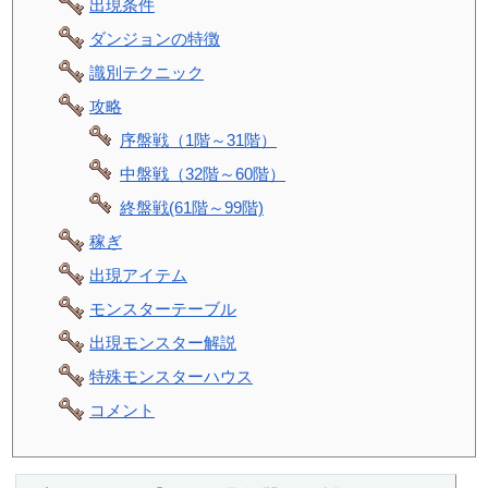
出現条件
ダンジョンの特徴
識別テクニック
攻略
序盤戦（1階～31階）
中盤戦（32階～60階）
終盤戦(61階～99階)
稼ぎ
出現アイテム
モンスターテーブル
出現モンスター解説
特殊モンスターハウス
コメント