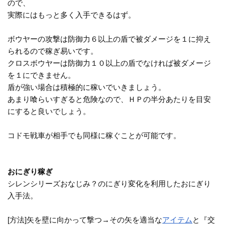
ので、
実際にはもっと多く入手できるはず。
ボウヤーの攻撃は防御力６以上の盾で被ダメージを１に抑え
られるので稼ぎ易いです。
クロスボウヤーは防御力１０以上の盾でなければ被ダメージ
を１にできません。
盾が強い場合は積極的に稼いでいきましょう。
あまり喰らいすぎると危険なので、ＨＰの半分あたりを目安
にすると良いでしょう。
コドモ戦車が相手でも同様に稼ぐことが可能です。
おにぎり稼ぎ
シレンシリーズおなじみ？のにぎり変化を利用したおにぎり
入手法。
[方法]矢を壁に向かって撃つ→その矢を適当な
アイテム
と『交