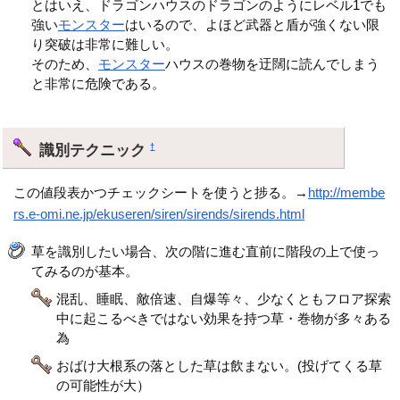
とはいえ、ドラゴンハウスのドラゴンのようにレベル1でも
強い
モンスター
はいるので、よほど武器と盾が強くない限
り突破は非常に難しい。
そのため、
モンスター
ハウスの巻物を迂闊に読んでしまう
と非常に危険である。
識別テクニック
†
この値段表かつチェックシートを使うと捗る。→
http://membe
rs.e-omi.ne.jp/ekuseren/siren/sirends/sirends.html
草を識別したい場合、次の階に進む直前に階段の上で使っ
てみるのが基本。
混乱、睡眠、敵倍速、自爆等々、少なくともフロア探索
中に起こるべきではない効果を持つ草・巻物が多々ある
為
おばけ大根系の落とした草は飲まない。(投げてくる草
の可能性が大）