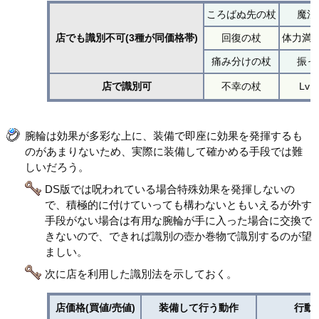
ころばぬ先の杖
魔法
店でも識別不可(3種が同価格帯)
回復の杖
体力満
痛み分けの杖
振っ
店で識別可
不幸の杖
Lv
腕輪は効果が多彩な上に、装備で即座に効果を発揮するも
のがあまりないため、実際に装備して確かめる手段では難
しいだろう。
DS版では呪われている場合特殊効果を発揮しないの
で、積極的に付けていっても構わないともいえるが外す
手段がない場合は有用な腕輪が手に入った場合に交換で
きないので、できれば識別の壺か巻物で識別するのが望
ましい。
次に店を利用した識別法を示しておく。
店価格(買値/売値)
装備して行う動作
行動