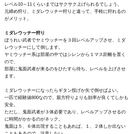
レベル10～11くらいまではサクサク上げられるでしょう。
元締め狩り、ミダレウッチー狩りと違って、手軽に狩れるの
がメリット。
ミダレウッチー狩り
ぼうれい武者でヤミウッチーを３回レベルアップさせ、ミダ
レウッチーにして倒します。
ヤミウッチー系は部屋の中ではシレンから１マス距離を置く
ので、
部屋に鬼面武者が来るのをひたすら待ち、レベルを上げさせ
ます。
ミダレウッチーになったらギタン投げか矢で倒せばよい。
一匹で経験値800なので、親方狩りよりも効率が良くてしかも
安全。
ただし、鬼面武者が３体必要であり、レベルアップさせるの
に時間がかかるのがネック。
鬼面は５、６体出現することもあれば、１、２体しか出ない
こともあるので、注意したい。