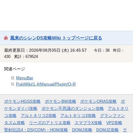
風来のシレンDS攻略Wiki トップページに戻る
最終更新日：2026年08月05日 (水) 16:45:57
今日：38 昨日：
430 累計：679524
関連ページ
MenuBar
PukiWiki/1.4/Manual/Plugin/O-R
ポケモンHGSS攻略
ポケモンBW攻略
ポケモンORAS攻略
ポ
ケモンダイパ攻略
ポケモン不思議のダンジョン攻略
アルトネリ
コ攻略
アルトネリコ2攻略
アルトネリコ3攻略
グランファン
タズム攻略
リーズのアトリエ攻略
スマブラX攻略
VP2攻略
聖剣伝説4・DS(COM)・HOM攻略
DQMJ攻略
DQMJ2攻略
テ