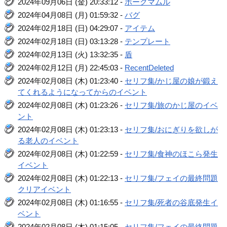
2024年09月06日 (金) 20:33:12 -
ボーグマムル
2024年04月08日 (月) 01:59:32 -
バグ
2024年02月18日 (日) 04:29:07 -
アイテム
2024年02月18日 (日) 03:13:28 -
テンプレート
2024年02月13日 (火) 13:32:35 -
盾
2024年02月12日 (月) 22:45:03 -
RecentDeleted
2024年02月08日 (木) 01:23:40 -
セリフ集/かじ屋の娘が鍛え
てくれるようになってからのイベント
2024年02月08日 (木) 01:23:26 -
セリフ集/旅のかじ屋のイベ
ント
2024年02月08日 (木) 01:23:13 -
セリフ集/おにぎりを欲しが
る老人のイベント
2024年02月08日 (木) 01:22:59 -
セリフ集/食神のほこら発生
イベント
2024年02月08日 (木) 01:22:13 -
セリフ集/フェイの最終問題
クリアイベント
2024年02月08日 (木) 01:16:55 -
セリフ集/死者の谷底発生イ
ベント
2024年02月08日 (木) 01:15:05 -
セリフ集/フェイの最終問題