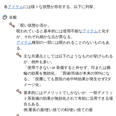
各
アイテム
には様々な状態が存在する。以下に列挙。
全般
「呪い状態か否か」
呪われていると基本的には使用不能な
アイテム
と化す
が、それぞれ細かな点が異なる。
アイテム
種別の一部には呪われることのないものもあ
る。
主な共通点としては以下のようなものが挙げられる
が、例外も多い。
「使用できない or 装備すると外せず、印または腕
輪の効果を無効化」「買値/売値が本来の90%にな
る」「投擲しても普段の命中時効果が発生せず2ダ
メージ化」
基本的にはデメリットでしかないが、一部デメリッ
ト系装備の効果が無効化されて有効に活用できる場
合もある。
例:重装の盾/使い捨ての剣/使い捨ての盾