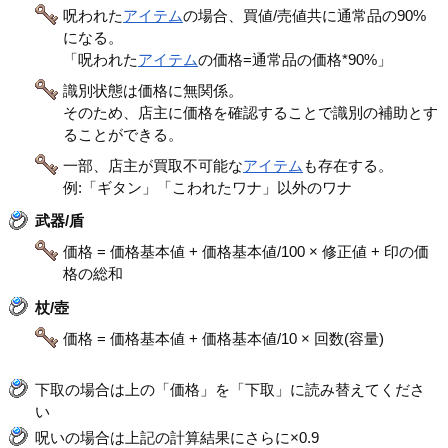
呪われた
アイテム
の場合、買値/売値共に通常品の90%
になる。
「呪われた
アイテム
の価格=通常品の価格*90%」
識別状態は価格に無関係。
そのため、店主に価格を確認することで識別の補助とす
ることができる。
一部、店主が買取不可能な
アイテム
も存在する。
例:「ギタン」「こわれたワナ」以外のワナ
武器/盾
価格 = 価格基本値 + 価格基本値/100 × 修正値 + 印の価
格の総和
杖/壺
価格 = 価格基本値 + 価格基本値/10 × 回数(容量)
下取の場合は上の「価格」を「下取」に読み替えてくださ
い
呪いの場合は上記の計算結果にさらに×0.9