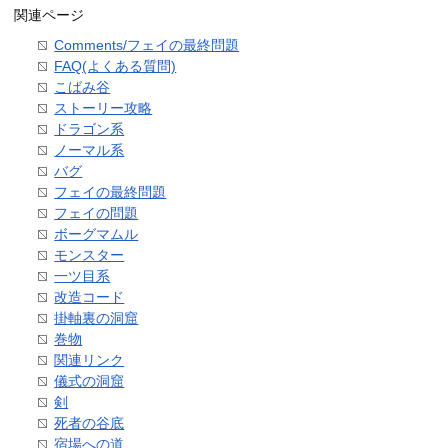
関連ページ
Comments/フェイの最終問題
FAQ(よくある質問)
こばみ谷
ストーリー攻略
ドラゴン系
ノーマル系
バグ
フェイの最終問題
フェイの問題
ボーグマムル
モンスター
一ツ目系
改造コード
掛軸裏の洞窟
巻物
関連リンク
儀式の洞窟
剣
死者の谷底
宿場への道