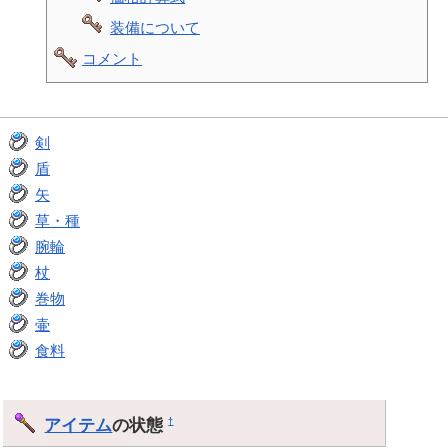
装備について
コメント
剣
盾
矢
草・種
腕輪
杖
巻物
壷
食料
アイテム
の状態
†