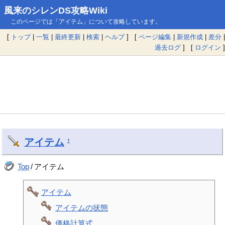
風来のシレンDS攻略Wiki
このページでは「アイテム」について攻略しています。
[
トップ
|
一覧
|
最終更新
|
検索
|
ヘルプ
] [
ページ編集
|
新規作成
|
差分
|
過去ログ
] [
ログイン
]
アイテム
†
Top
/
アイテム
アイテム
アイテムの状態
価格計算式