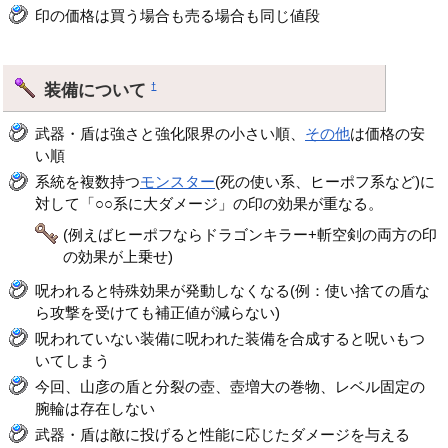
印の価格は買う場合も売る場合も同じ値段
装備について
†
武器・盾は強さと強化限界の小さい順、
その他
は価格の安
い順
系統を複数持つ
モンスター
(死の使い系、ヒーポフ系など)に
対して「○○系に大ダメージ」の印の効果が重なる。
(例えばヒーポフならドラゴンキラー+斬空剣の両方の印
の効果が上乗せ)
呪われると特殊効果が発動しなくなる(例：使い捨ての盾な
ら攻撃を受けても補正値が減らない)
呪われていない装備に呪われた装備を合成すると呪いもつ
いてしまう
今回、山彦の盾と分裂の壺、壺増大の巻物、レベル固定の
腕輪は存在しない
武器・盾は敵に投げると性能に応じたダメージを与える