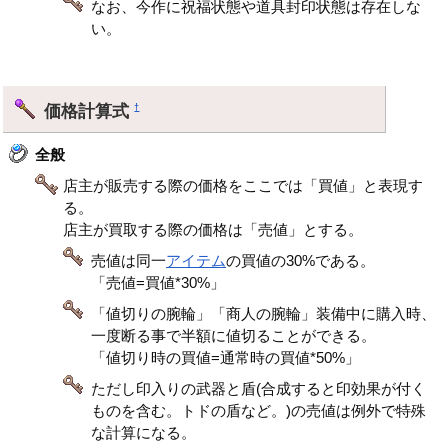
なお、今作に祝福状態や道具封印状態は存在しな
い。
価格計算式
†
全般
店主が販売する際の価格をここでは「買値」と表現す
る。
店主が買取する際の価格は「売値」とする。
売値は同一
アイテム
の買値の30%である。
「売値=買値*30%」
「値切りの腕輪」「商人の腕輪」装備中に購入時、
一度断る事で半額に値切ることができる。
「値切り時の買値=通常時の買値*50%」
ただし印入りの武器と盾(合成すると印効果が付く
ものを含む。トドの盾など。)の売値は例外で特殊
な計算になる。