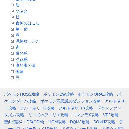
盾
小ネタ
杖
食神のほこら
草・種
壷
泥棒攻しかた
肉
爆発系
浮遊系
魔蝕虫の道
腕輪
罠
ポケモンHGSS攻略
ポケモンBW攻略
ポケモンORAS攻略
ポ
ケモンダイパ攻略
ポケモン不思議のダンジョン攻略
アルトネリ
コ攻略
アルトネリコ2攻略
アルトネリコ3攻略
グランファン
タズム攻略
リーズのアトリエ攻略
スマブラX攻略
VP2攻略
聖剣伝説4・DS(COM)・HOM攻略
DQMJ攻略
DQMJ2攻略
テ
リーのワンダーランド3D攻略
ドラクエソード攻略
ドラクエ6攻