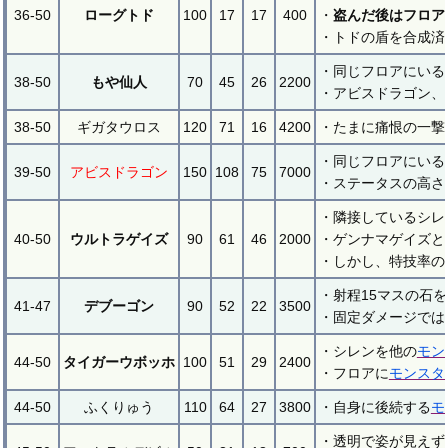
36-50
ローグトド
100
17
17
400
・
盗んだ後はフロア
・トドの盾を合成済
・同じフロアにいる
38-50
もや仙人
70
45
26
2200
・アビスドラゴン、
38-50
ギガタウロス
120
71
16
4200
・たまに痛恨の一撃
・同じフロアにいる
39-50
アビスドラゴン
150
108
75
7000
・ステータスの高さ
・隣接しているシレ
40-50
ウルトラゲイズ
90
61
46
2000
・ゲンナマゲイズと
・しかし、特技率の
・射程15マスの石
41-47
デブーゴン
90
52
22
3500
・固定ダメージでは
・シレンを他の
モン
44-50
タイガーウボッホ
100
51
29
2400
・フロアに
モンスタ
44-50
ふくりゅう
110
64
27
3800
・自身に後続する
モ
・透明で姿が見えず