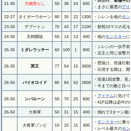
・隣接時、
装備中の
21-30
大物荒らし
50
38
24
600
・まさに最悪の
アイ
22-27
タイガーウホーン
80
35
22
1300
・シレンを他の
モン
23-30
デブートン
70
43
17
2100
・射程10マスの石
24-30
天狗開祖
55
14
13
400
・他の
モンスター
に
・シレンの一歩手前
26-35
ミダレウッチー
60
100
1
800
・店主と同じ攻撃力
・壁抜け。倍速行動
26-35
冥王
77
54
15
3000
・出現する階は、開
・倍速1回攻撃。見
26-50
バイオロイド
80
84
62
2800
・今までの敵と比べ
・
アイテム
に化けて
26-50
ンバルーン
50
70
25
600
・41F以降は必中
26-50
大将軍
50
31
15
400
・倒れて3ターン後
・
モンスター
に乗り
大将軍ゾンビ
10
15
11
300
・レベル最大の
モン