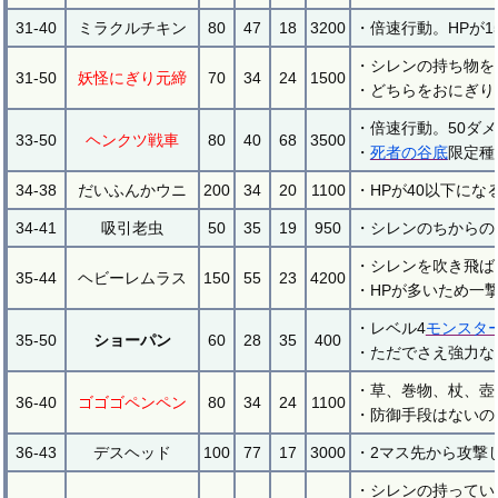
31-40
ミラクルチキン
80
47
18
3200
・倍速行動。HPが
・シレンの持ち物を
31-50
妖怪にぎり元締
70
34
24
1500
・どちらをおにぎり
・倍速行動。50ダ
33-50
ヘンクツ戦車
80
40
68
3500
・
死者の谷底
限定種
34-38
だいふんかウニ
200
34
20
1100
・HPが40以下にな
34-41
吸引老虫
50
35
19
950
・シレンのちからの
・シレンを吹き飛ば
35-44
ヘビーレムラス
150
55
23
4200
・HPが多いため一
・レベル4
モンスタ
35-50
ショーパン
60
28
35
400
・ただでさえ強力な
・草、巻物、杖、壺
36-40
ゴゴゴペンペン
80
34
24
1100
・防御手段はないの
36-43
デスヘッド
100
77
17
3000
・2マス先から攻撃
・シレンの持ってい