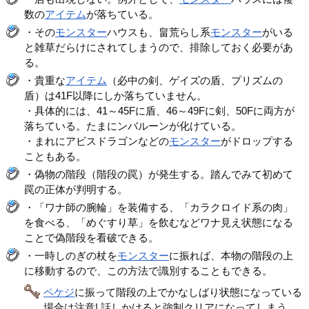
数の
アイテム
が落ちている。
・その
モンスター
ハウスも、畠荒らし系
モンスター
がいる
と雑草だらけにされてしまうので、排除しておく必要があ
る。
・貴重な
アイテム
（必中の剣、ゲイズの盾、プリズムの
盾）は41F以降にしか落ちていません。
・具体的には、41～45Fに盾、46～49Fに剣、50Fに両方が
落ちている。たまにンバルーンが化けている。
・まれにアビスドラゴンなどの
モンスター
がドロップする
こともある。
・偽物の階段（階段の罠）が発生する。踏んでみて初めて
罠の正体が判明する。
・「ワナ師の腕輪」を装備する、「カラクロイド系の肉」
を食べる、「めぐすり草」を飲むなどワナ見え状態になる
ことで偽階段を看破できる。
・一時しのぎの杖を
モンスター
に振れば、本物の階段の上
に移動するので、この方法で識別することもできる。
ペケジ
に振って階段の上でかなしばり状態になっている
場合は注意! 話しかけると強制クリアになってしまう。