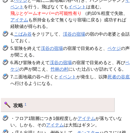
3.
ペケジ
と一緒に二面地蔵の谷へ行き、バンジージャンプ
イ
ベント
を行う。飛ばなくても
イベント
は進む。
飛ぶとゲームオーバーの可能性有り
（約10％程度で失敗、
アイテム
も所持金も全て無くなり宿場に戻る）成功すれば
経験値が得られる。
4.
こばみ谷
をクリアして、
渓谷の宿場
の宿の中の老婆と会話
しておく。
5.冒険を終えて
渓谷の宿場
の宿屋で目覚めると、
ペケジ
の声
が聞こえる。
6.再び冒険を終えて
渓谷の宿場
の宿屋で目覚めると、再び
ペ
ケジ
の声が聞こえ、
竹林の村
にいた辻占いが訪れてくる。
7.ニ面地蔵の谷へ行くと
イベント
が発生し、以降
死者の谷底
へ行けるようになる。
攻略
†
・フロア1階層につき1個程度しか
アイテム
が落ちていな
い。しかも、その
アイテム
は大抵はギタン。
・店も出現しない。例外として、
モンスター
ハウスには複