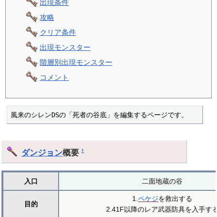
出現条件
攻略
クリア条件
出現モンスター
階層別出現モンスター
コメント
風来のシレンDSの「死者の谷底」を編集するページです。
ダンジョン
概要
†
入口
二面地蔵の谷
1.
ペケジ
を救出する
目的
2.41F以降のレア武器防具を入手す