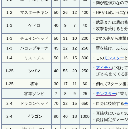
・肉が超強力なので
1-2
マスターチキン
50
26
12
400
・HPが15以下に
・武器または盾の修
1-3
ゲドロ
40
9
7
40
・攻撃を受けると分
1-3
チェインヘッド
50
31
10
200
・2マス先から攻撃
1-3
パコレプキーナ
45
22
12
250
・壁を抜け、ふらふ
1-4
ミストノス
50
16
15
300
・この
モンスター
と
・
アイテム
に化けて
1-25
ンバマ
40
55
20
250
・1Fから出てくる
1-25
将軍
30
17
11
60
・倒れて3ターン後
将軍ゾンビ
7
8
9
25
・
モンスター
に乗り
2-4
ドラゴンヘッド
70
32
15
650
・自身に後続する
モ
・直線状にいると3
2-4
ドラゴン
90
40
18
1300
・炎は固定ダメージ