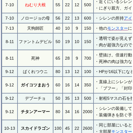
・近くにいるシレン
7-10
ねむり大根
55
22
12
500
・にぎり親方、ガイ
7-10
ノロージョの母
56
22
13
600
・シレンの所持
アイ
7-13
天狗師匠
40
10
9
150
・他の
モンスター
に
・透明で姿が見えず
8-11
ファントムデビル
50
19
10
150
・肉が超強力なので
・壁抜け。倍速行動
8-11
死神
65
28
9
700
・死神の肉は強力な
9-12
ばくれつウニ
80
13
12
100
・HPが16以下にな
・直線上にシレンが
9-12
ガイコツまおう
60
16
14
350
・「ブフー」「封印
9-12
デブーチョ
50
35
13
500
・射程5マスの石を
・シレンの装備して
9-12
チタンアーマー
80
34
16
2000
・装備弾きを防ぐ手
・同じ部屋にいると
10-13
スカイドラゴン
100
45
22
2600
・大部屋
モンスター