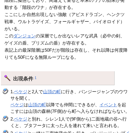
階段に擬態しており、間違えて乗ると本来のワナの効果が発
動する「階段のワナ」が存在する。
ここにしか自然出現しない強敵（アビスドラゴン、ヘンクツ
戦車、ウルトラゲイズ、フォールギャザー、バイオロイド）
がいる。
この
ダンジョン
の深層でしか出ないレアな武具（必中の剣、
ゲイズの盾、プリズムの盾）が存在する。
表記上の最深階層は50Fだが階段は存在し、それ以降は何度降
りても50Fになる無限ループになる。
出現条件
†
1.
ペケジ
と2人で
山頂の町
に行き、バンジージャンプのウワ
サを聞く。
ペケジ
は
山頂の町
以降でも仲間にできるが、
イベント
を起
こすには山頂の森林(7F側)から町へ入らなければならない。
2.
ペケジ
と別れ、シレン1人で(9F側から)二面地蔵の谷へ行
くと、ブタフータに太った人を連れて来いと言われる。