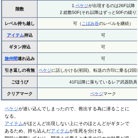
1.
ペケジ
が出現するのは26F以降
階数
2.総数50F(それ以降はずっと50Fの繰り
レベル持ち越し
可（
こばみ谷
のレベルを継続）
アイテム
持込
可
ギタン持込
可
旅仲間
連れ込み
可
引き返しの有無
ペケジ
に話しかける(初回)、転送の方印に乗る(2回
ごほうび
41F以降に落ちているレア武器防具
クリアマーク
ペケジ
マーク
ペケジ
が迷い込んでしまったので、救出する為に潜ることに
なる。
アイテム
がほとんど出現しない上にそのほとんどがギタンで
あるため、持ち込んだ
アイテム
が生死を分ける。