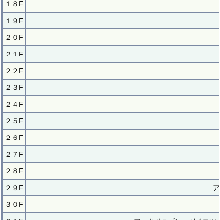
１８F
１９F
２０F
２１F
２２F
２３F
２４F
２５F
２６F
２７F
２８F
２９F
ア
３０F