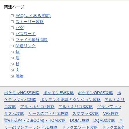
関連ページ
FAQ(よくある質問)
ストーリー攻略
バグ
パスワード
フェイの最終問題
関連リンク
剣
盾
杖
肉
腕輪
ポケモンHGSS攻略
ポケモンBW攻略
ポケモンORAS攻略
ポ
ケモンダイパ攻略
ポケモン不思議のダンジョン攻略
アルトネリ
コ攻略
アルトネリコ2攻略
アルトネリコ3攻略
グランファン
タズム攻略
リーズのアトリエ攻略
スマブラX攻略
VP2攻略
聖剣伝説4・DS(COM)・HOM攻略
DQMJ攻略
DQMJ2攻略
テ
リーのワンダーランド3D攻略
ドラクエソード攻略
ドラクエ6攻