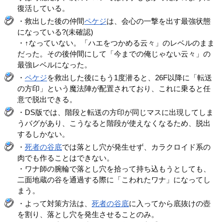
復活している。
・救出した後の仲間
ペケジ
は、会心の一撃を出す最強状態
になっている?(未確認)
・↑なっていない。「ハエをつかめる云々」のレベルのまま
だった。その後仲間にして「今までの俺じゃない云々」の
最強レベルになった。
・
ペケジ
を救出した後にもう1度潜ると、26F以降に「転送
の方印」という魔法陣が配置されており、これに乗ると任
意で脱出できる。
・DS版では、階段と転送の方印が同じマスに出現してしま
うバグがあり、こうなると階段が使えなくなるため、脱出
するしかない。
・
死者の谷底
では落とし穴が発生せず、カラクロイド系の
肉でも作ることはできない。
・ワナ師の腕輪で落とし穴を拾って持ち込もうとしても、
二面地蔵の谷を通過する際に「こわれたワナ」になってし
まう。
・よって対策方法は、
死者の谷底
に入ってから底抜けの壺
を割り、落とし穴を発生させることのみ。