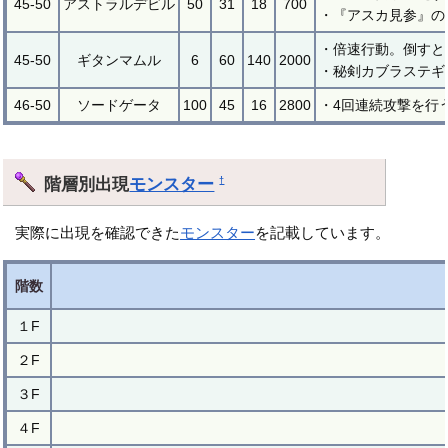
45-50
アストラルデビル
50
31
18
700
・『アスカ見参』の
・倍速行動。倒すと
45-50
ギタンマムル
6
60
140
2000
・秘剣カブラステギ
46-50
ソードゲータ
100
45
16
2800
・4回連続攻撃を行
階層別出現
モンスター
†
実際に出現を確認できた
モンスター
を記載しています。
階数
１F
２F
３F
４F