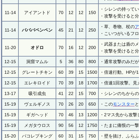
・シレンの持ってい
11-14
アイアントド
70
12
12
150
・攻撃を受けると分
・草、巻物、杖の
ア
11-14
バババペンペン
45
21
12
250
・こいつがいるフロ
・武器または盾のメ
11-20
オドロ
70
16
12
200
・攻撃を受けると分
12-15
洞窟マムル
5
36
80
800
・通常攻撃のみだが
12-15
グレートチキン
60
39
15
1500
・倍速行動。HPが
12-15
エレキロイド
70
39
18
1700
・倍速1回攻撃。見
13-17
吸引成虫
41
22
15
700
・シレンのちからの
15-19
ヴェルギノス
70
26
20
650
・この
モンスター
と
15-19
ギガヘッド
70
46
13
1200
・2マス先から攻撃
15-19
メガタウロス
90
56
12
1750
・たまに痛恨の一撃
15-20
パコレプキング
60
31
15
750
・壁を抜け、ふらふ