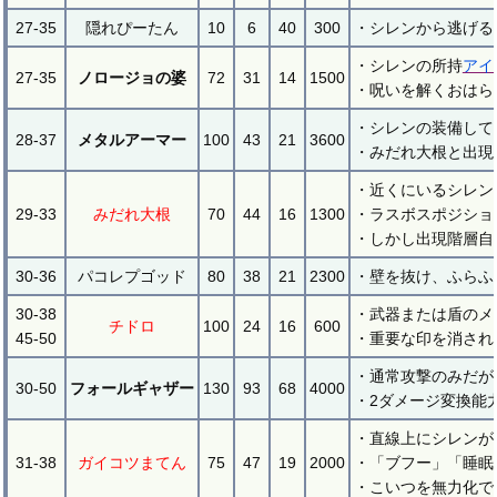
27-35
隠れぴーたん
10
6
40
300
・シレンから逃げる
・シレンの所持
アイ
27-35
ノロージョの婆
72
31
14
1500
・呪いを解くおはら
・シレンの装備して
28-37
メタルアーマー
100
43
21
3600
・みだれ大根と出現
・近くにいるシレン
29-33
みだれ大根
70
44
16
1300
・ラスボスポジショ
・しかし出現階層自
30-36
パコレプゴッド
80
38
21
2300
・壁を抜け、ふらふ
30-38
・武器または盾のメ
チドロ
100
24
16
600
45-50
・重要な印を消され
・通常攻撃のみだが
30-50
フォールギャザー
130
93
68
4000
・2ダメージ変換能
・直線上にシレンが
31-38
ガイコツまてん
75
47
19
2000
・「ブフー」「睡眠
・こいつを無力化で