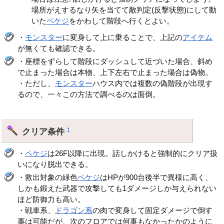
場所がえするなり矢を当てて敵判定(反撃状態)にして動
いた
ペケジ
をかわして階段へ行くとよい。
・
モンスター
に変身して上に乗ることで、上記の
アイテム
が無くても確認できる。
・座標をずらして階段にダッシュして近づいた場合、斜め
で止まった場合は本物、上下左右で止まった場合は偽物。
・ただし、
モンスター
ハウス内では複数の偽階段が出現す
るので、一々この方法で調べるのは面倒。
クリア条件
†
・
ペケジ
は26F以降に出現。話しかけると強制的にクリア扱
いになり脱出できる。
・救出対象の緑色
ペケジ
はHPが900台後半で異様に高く、
しかも鍛えた武器で攻撃しても1ダメージしか与えられない
ほど防御力も高い。
・戦車系、
ドラゴン系
の肉で変身して固定ダメージで倒す
事は可能だが、次のフロアでは何事もなかったかのように