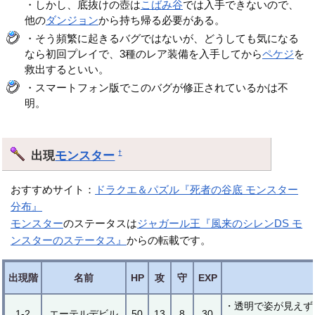
・しかし、底抜けの壺は
こばみ谷
では入手できないので、
他の
ダンジョン
から持ち帰る必要がある。
・そう頻繁に起きるバグではないが、どうしても気になる
なら初回プレイで、3種のレア装備を入手してから
ペケジ
を
救出するといい。
・スマートフォン版でこのバグが修正されているかは不
明。
出現
モンスター
†
おすすめサイト：
ドラクエ＆パズル『死者の谷底 モンスター
分布』
モンスター
のステータスは
ジャガール王『風来のシレンDS モ
ンスターのステータス』
からの転載です。
出現階
名前
HP
攻
守
EXP
・透明で姿が見えず
1-2
エーテルデビル
50
13
8
30