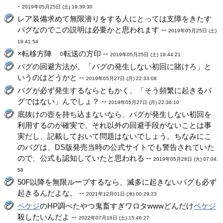
-
2019年05月25日 (土) 19:39:30
レア装備求めて無限潜りをする人にとっては支障をきたす
バグなのでこの説明は必要かと思われます --
2019年05月25日 (土)
19:41:54
×転移方陣 ○転送の方印 --
2019年05月25日 (土) 19:44:21
バグの回避方法が、「バグの発生しない初回に賭けろ」と
いうのはどうかと --
2019年05月27日 (月) 22:33:08
バグが必ず発生するならともかく、「そう頻繁に起きるバ
グではない」んでしょ？ --
2019年05月27日 (月) 22:36:10
底抜けの壺を持ち込まないなら、バグが発生しない初回を
利用するのが確実で、それ以外の回避手段がないことは事
実だし、記載しておいて問題はないでしょう。ちなみにこ
のバグは、DS版発売当時の公式サイトでも警告されていた
ので、公式も認知していたと思われる --
2019年05月28日 (火) 07:04:
58
50F以降を無限ループするなら、滅多に起きないバグも必ず
起きるんだよな。 --
2021年12月01日 (水) 00:29:23
ペケジ
のHP調べたやつ鬼畜すぎワロタwwwどんだけ
ペケジ
殺したいんだよ --
2022年07月16日 (土) 15:46:27