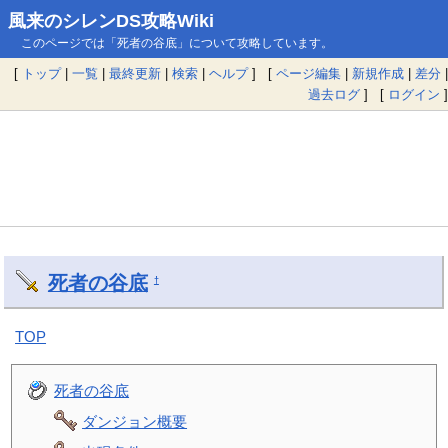
風来のシレンDS攻略Wiki
このページでは「死者の谷底」について攻略しています。
[
トップ
|
一覧
|
最終更新
|
検索
|
ヘルプ
] [
ページ編集
|
新規作成
|
差分
|
過去ログ
] [
ログイン
]
死者の谷底
†
TOP
死者の谷底
ダンジョン概要