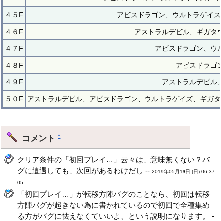
４５F
アビスドラゴン、ウルトラゲイス
４６F
アストラルデビル、ギガタ
４７F
アビスドラゴン、ウ
４８F
アビスドラゴ
４９F
アストラルデビル
５０F
アストラルデビル、アビスドラゴン、ウルトラゲイズ、ギガタ
コメント
†
クリア条件の「初回プレイ…」云々は、意味無くない？バ
グに遭遇しても、次回があるわけだし --
2019年05月19日 (日) 06:37:
05
「初回プレイ…」が転移方陣バグのことなら、初回は転移
方陣バグが起きない為に書かれているので初回で全種集め
る方がバグに怯えなくていいよ、という説明になります。 -