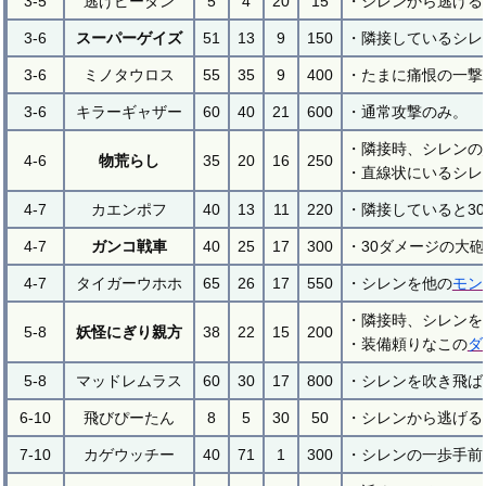
3-5
逃げピータン
5
4
20
15
・シレンから逃げる
3-6
スーパーゲイズ
51
13
9
150
・隣接しているシレ
3-6
ミノタウロス
55
35
9
400
・たまに痛恨の一撃
3-6
キラーギャザー
60
40
21
600
・通常攻撃のみ。
・隣接時、シレンの
4-6
物荒らし
35
20
16
250
・直線状にいるシレ
4-7
カエンポフ
40
13
11
220
・隣接していると3
4-7
ガンコ戦車
40
25
17
300
・30ダメージの大
4-7
タイガーウホホ
65
26
17
550
・シレンを他の
モン
・隣接時、シレンを
5-8
妖怪にぎり親方
38
22
15
200
・装備頼りなこの
ダ
5-8
マッドレムラス
60
30
17
800
・シレンを吹き飛ば
6-10
飛びぴーたん
8
5
30
50
・シレンから逃げる
7-10
カゲウッチー
40
71
1
300
・シレンの一歩手前