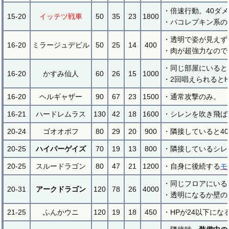
・倍速行動。40ダ
15-20
イッテツ戦車
50
35
23
1800
・パコレプキン系の
・透明で姿が見えず
16-20
ミラージュデビル
50
25
14
400
・肉が超強力なので
・同じ部屋にいると
16-20
かすみ仙人
60
26
15
1000
・2回唱えられると
16-20
ヘルギャザー
90
67
23
1500
・通常攻撃のみ。
16-21
ハードレムラス
130
42
18
1600
・シレンを吹き飛ば
20-24
ゴオオポフ
80
29
20
900
・隣接していると4
20-25
ハイパーゲイズ
70
19
13
800
・隣接しているシレ
20-25
スルードラゴン
80
47
21
1200
・自身に後続する
モ
・同じフロアにいる
20-31
アークドラゴン
120
78
26
4000
・透明になるか壁の
21-25
ふんかウニ
120
19
18
450
・HPが24以下にな