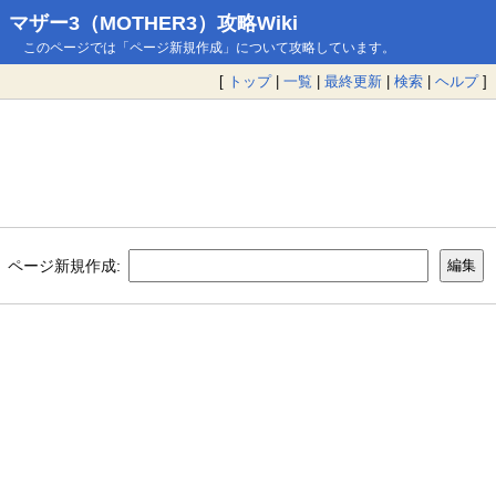
マザー3（MOTHER3）攻略Wiki
このページでは「ページ新規作成」について攻略しています。
[
トップ
|
一覧
|
最終更新
|
検索
|
ヘルプ
]
ページ新規作成: