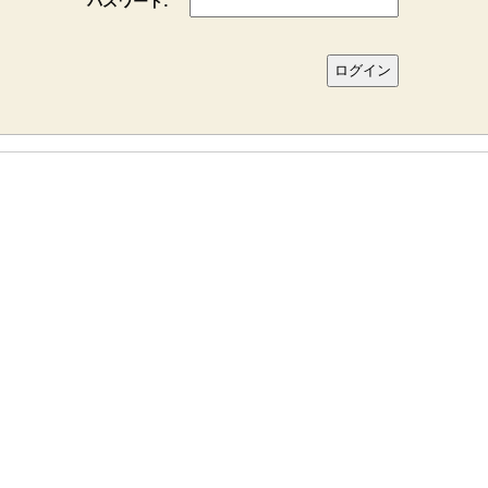
パスワード: