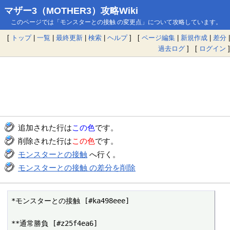
マザー3（MOTHER3）攻略Wiki
このページでは「モンスターとの接触 の変更点」について攻略しています。
[
トップ
|
一覧
|
最終更新
|
検索
|
ヘルプ
] [
ページ編集
|
新規作成
|
差分
|
過去ログ
] [
ログイン
]
追加された行は
この色
です。
削除された行は
この色
です。
モンスターとの接触
へ行く。
モンスターとの接触 の差分を削除
*モンスターとの接触 [#ka498eee]

**通常勝負 [#z25f4ea6]
