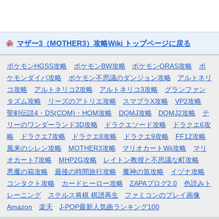
マザー3（MOTHER3）攻略Wiki トップページに戻る
ポケモンHGSS攻略
ポケモンBW攻略
ポケモンORAS攻略
ポ
ケモンダイパ攻略
ポケモン不思議のダンジョン攻略
アルトネリ
コ攻略
アルトネリコ2攻略
アルトネリコ3攻略
グランファン
タズム攻略
リーズのアトリエ攻略
スマブラX攻略
VP2攻略
聖剣伝説4・DS(COM)・HOM攻略
DQMJ攻略
DQMJ2攻略
テ
リーのワンダーランド3D攻略
ドラクエソード攻略
ドラクエ6攻
略
ドラクエ7攻略
ドラクエ8攻略
ドラクエ9攻略
FF12攻略
風来のシレン攻略
MOTHER3攻略
マリオカートWii攻略
マリ
オカート7攻略
MHP2G攻略
レイトン教授と不思議な町攻略
悪魔の箱攻略
最後の時間旅行攻略
魔神の笛攻略
イヅナ攻略
コンタクト攻略
カードヒーロー攻略
ZAPAブログ2.0
色読みト
レーニング
ステルス将棋 棋譜再生
ファミコンのプレイ画像
Amazon
楽天
J-POP最新人気曲ランキング100