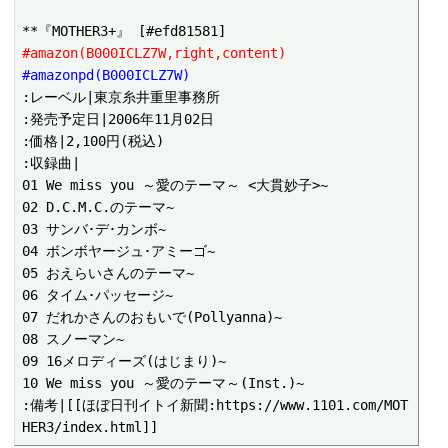
#amazon(B000ICLZ7W,right,content)
#amazonpd(B000ICLZ7W)
:レーベル|東京糸井重里事務所

:発売予定日|2006年11月02日

:価格|2,100円(税込)

:収録曲|

01 We miss you ～愛のテーマ～ <大貫妙子>~

02 D.C.M.C.のテーマ~

03 サンバ･デ･カンボ~

04 ボンボヤージュ･アミーゴ~

05 おえらいさんのテーマ~

06 タイム･パッセージ~

07 だれかさんのおもいで(Pollyanna)~

08 スノーマン~

09 16メロディーズ(はじまり)~

10 We miss you ～愛のテーマ～(Inst.)~

:備考|[[ほぼ日刊イトイ新聞:https://www.1101.com/MOT