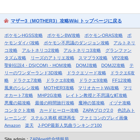
マザー3（MOTHER3）攻略Wiki トップページに戻る
ポケモンHGSS攻略
ポケモンBW攻略
ポケモンORAS攻略
ポ
ケモンダイパ攻略
ポケモン不思議のダンジョン攻略
アルトネリ
コ攻略
アルトネリコ2攻略
アルトネリコ3攻略
グランファン
タズム攻略
リーズのアトリエ攻略
スマブラX攻略
VP2攻略
聖剣伝説4・DS(COM)・HOM攻略
DQMJ攻略
DQMJ2攻略
テ
リーのワンダーランド3D攻略
ドラクエソード攻略
ドラクエ6攻
略
ドラクエ7攻略
ドラクエ8攻略
ドラクエ9攻略
FF12攻略
風来のシレン攻略
MOTHER3攻略
マリオカートWii攻略
マリ
オカート7攻略
MHP2G攻略
レイトン教授と不思議な町攻略
悪魔の箱攻略
最後の時間旅行攻略
魔神の笛攻略
イヅナ攻略
コンタクト攻略
カードヒーロー攻略
ZAPAブログ2.0
色読みト
レーニング
ステルス将棋 棋譜再生
ファミコンのプレイ画像
Amazon
楽天
J-POP最新人気曲ランキング100
Site admin：
ZAPAnet総合情報局