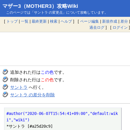
マザー3（MOTHER3）攻略Wiki
このページでは「サントラ の変更点」について攻略しています。
[
トップ
|
一覧
|
最終更新
|
検索
|
ヘルプ
] [
ページ編集
|
新規作成
|
差分
|
過去ログ
] [
ログイン
]
追加された行は
この色
です。
削除された行は
この色
です。
サントラ
へ行く。
サントラ の差分を削除
#author("2020-06-07T15:54:41+09:00","default:wik
i","wiki")
*サントラ [#a25d20c9]
