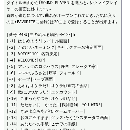
タイトル画面から｢SOUND PLAYER｣を選ぶと､サウンドプレイ
ヤーの画面に移ります｡~

冒険が進むにつれて､曲名がオープンされていき､お気に入り
の曲(FAVORITEに登録)は20曲まで登録することが出来ます｡

|番号|ﾀｲﾄﾙ|曲の流れる場所･ｲﾍﾞﾝﾄ|h

|~1| はじめよう!|タイトル画面|

|~2| たのしいネーミング|キャラクター名決定画面|

|~3| VOICE1101|名前決定|

|~4| WELCOME!|OP|

|~5| アレックのログハウス|序章 アレックの家|

|~6| ママのふるさと|序章 フィールド|

|~7| セーブ|セーブ画面|

|~8| おれはオケラだ!|オケラ戦直前の会話|

|~9| 敵にぶつかった!|エンカウント|

|~10| こまったやつら|オケラ戦など|

|~11| たたかいに　かった!|戦闘勝利　YOU WIN!|

|~12| きみよ立ちあがれ|ゲームオーバー|

|~13| お気に召すまま|グッズ･そうび･ステータス画面|

|~14| あなたへの手紙|ヒナワの手紙|
