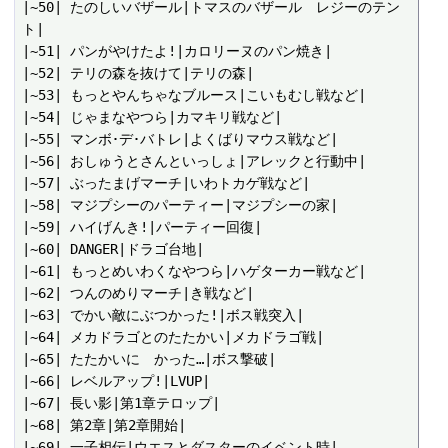
|~50| たのしいバザール|トマスのバザール　レジーのテン
ト|

|~51| パンがやけたよ!|カロリーヌのパン焼き|

|~52| テリの森を抜けて|テリの森|

|~53| もっとやんちゃなブルース|こいもむし戦など|

|~54| じゃまなやつら|カマキリ戦など|

|~55| マンボ･デ･バトレ|よくばりマウス戦など|

|~56| おしゅうとさんといっしょ|アレックと行動中|

|~57| ぶったまげマーチ|いわトカゲ戦など|

|~58| マジプシーのパーティー|マジプシーの家|

|~59| ハイげんき!|パーティー回復|

|~60| DANGER|ドラゴ台地|

|~61| もっとめいわくなやつら|ハゲターカー戦など|

|~62| つんのめりマーチ|き戦など|

|~63| でかい敵にぶつかった!|ボス戦突入|

|~64| メカドラゴとのたたかい|メカドラゴ戦|

|~65| たたかいに　かった…|ボス撃破|

|~66| レベルアップ!|LVUP|

|~67| 長い影|第1章テロップ|

|~68| 第2章|第2章開始|

|~69| 一子相伝|ウエスとダスターのイベント時|
