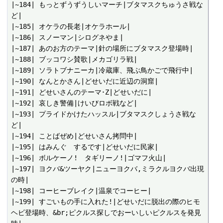
|~184| もっとずうずうしいマーチ|ブタマスクちゅうさ戦な
ど|

|~185| オケラの長老|オケラホール|

|~186| スノーマン|シログネやま|

|~187| あのお方のテーマ|針の場所にブタマスク登場時|

|~188| ブッコワシ賛歌|メカゴリラ戦|

|~189| ソラトブナニーカ|冷蔵庫、飛ぶ鳥かごで飛行中|

|~190| なんとかさん|どせいだに近辺の洞窟|

|~191| どせいさんのテーマ･Z|どせいだに|

|~192| 哀しき警備|けいびロボ戦など|

|~193| プライドかけたハッスル|ブタマスクしょうさ戦な
ど|

|~194| ことばぜめ|どせいさん拷問中|

|~195| はみんぐ　するです|どせいだに民家|

|~196| ボルケーノ!　タギリーノ!|ゴマフ火山|

|~197| ヨクバ&ツーヤク|ニューヨクバ,ミラクルヨクバ出現
の時|

|~198| コーヒーブレイク|温泉でコーヒー|

|~199| すごいもの手に入れた!|どせいだに脱出の際のヒモ
ヘビ登場時、&br;ピクルス探しでおーいしいピクルスを発見