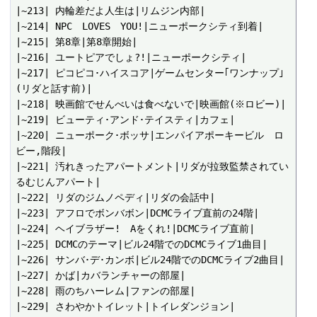
|~213| 内輪差だよ人生は|リムジン内部|

|~214| NPC　LOVES　YOU!|ニューポークシティ到着|

|~215| 第8章|第8章開始|

|~216| ユートピアでしょ?!|ニューポークシティ|

|~217| ピコピコ･ハイスコア|ゲームセンター｢ワンナップ｣
(リダと話す前)|

|~218| 映画館でせんべいは食べないで|映画館(※ロビー)|

|~219| ビューティ･アンド･テイスティ|カフェ|

|~220| ニューポーク･ボッサ|エンパイアポーキービル　ロ
ビー,階段|

|~221| 汚れきったアパートメント|リダが拉致監禁されてい
るむじんアパート|

|~222| リダのジムノペディ|リダの会話中|

|~223| アフロでボンバボン|DCMCライブ直前の24階|

|~224| ヘイブラザー!　Aをくれ!|DCMCライブ直前|

|~225| DCMCのテーマ|ビル24階でのDCMCライブ1曲目|

|~226| サンバ･デ･カンボ|ビル24階でのDCMCライブ2曲目|

|~227| かば|カバランチャーの部屋|

|~228| 雨のちハーレム|ファンの部屋|

|~229| さわやかトイレット|トイレダンジョン|
