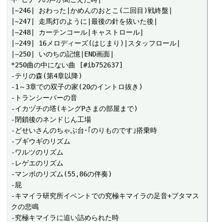
|~246| おわった|かめんのおとこ(二回目)戦終盤|

|~247| 走馬灯のように|最後の針を抜いた後|

|~248| カーテンコール|キャストロール|

|~249| 16メロディーズ(はじまり)|スタッフロール|

|~250| いのちの記憶|END画面|

*250曲の中にない曲 [#ib752637]

-テリの森(第4章以降)

-1～3章での双子の家(20のイントロ抜き)

-トランシーバーの音

-イカヅチの塔(キングPさまの部屋まで)

-閉鎖後のネンドじん工場

-どせいさんのちゃぶ台･｢のりものです｣搭乗時

-ブギウギのリズム

-ワルツのリズム

-レゲエのリズム

-マンボのリズム(55,86の伴奏)

-屁

-キマイラ研究所イベントでの究極キマイラの足音+ブタマス
クの悲鳴

-究極キマイラに追い詰められた時
