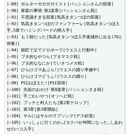
|~89| ポルターガガガガイスト|パッションさんの部屋|

|~90| 家庭の事情･第2楽章|パッションさん戦|

|~91| 不思議すぎる部屋|気高きタンつぼの部屋|

|~92| 気高きタンつぼのファンファーレ|気高きタンつぼ入
手,5章でハミングバードの卵入手|

|~93| もう朝だった|気高きタンつぼ入手後城外に出る(70と
併奏)|

|~94| 師匠で父でドロボーで|ウエスと行動中|

|~95| ブタ的なやつら|ブタマスク戦|

|~96| ブタ的ななにか|ていさつメカ戦|

|~97| ひらけゴマあぶら!|ウエスの踊り準備中|

|~98| ひらけゴマどうふ!|ウエスの踊り|

|~99| PSIおぼえた!|PSI習得|

|~100| 先祖のおかげ･第8楽章|パッションさま戦|

|~101| 手ごわいやつ|オソヘビ戦|

|~102| ブッチと村人たち|第2章テロップ|

|~103| 第3章|第3章開始|

|~104| サルにはサルのラブソング|デス砂漠|

|~105| いっしょに行くのか…|ヨクバが仲間になった,しあわ
せのハコ入手|
