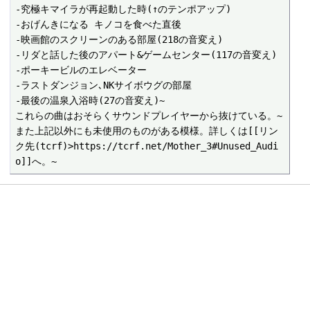
-究極キマイラが再起動した時(↑のテンポアップ)

-おげんきになる キノコを食べた直後

-映画館のスクリーンのある部屋(218の音変え)

-リダと話した後のアパート&ゲームセンター(117の音変え)

-ポーキービルのエレベーター

-ラストダンジョン､NKサイボウグの部屋

-最後の温泉入浴時(27の音変え)~

これらの曲はおそらくサウンドプレイヤーから抜けている。~

また上記以外にも未使用のものがある模様。詳しくは[[リン
ク先(tcrf)>https://tcrf.net/Mother_3#Unused_Audi