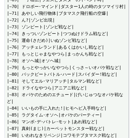
|~70| ドロボー･マインド|ダスター1人の時のタツマイリ村|

|~71| あやしい飛行物体|ブタマスク飛行船の空爆|

|~72| ん?|ゾンビ出現|

|~73| ゾンビート|ゾンビ戦など|

|~74| きっついゾンビート|つつぬけドラム戦など|

|~75| 運命(さだめ)|いぬゾンビ戦など|

|~76| アッチェレランド|あるくはかいし戦など|

|~77| もっとじゃまなやつら|まっかんち戦など|

|~78| オソヘ城|オソヘ城|

|~79| もっとやっかいなやつら|くっさ～いオバケ戦など|

|~80| バックビートバトル･ハード|スパイダー!戦など|

|~81| そしてエル･マリアッチ|タルマン戦など|

|~82| ドライなやつら|アニアニ戦など|

|~83| オバケのためのエチュード|げいじゅつなオバケ戦な
ど|

|~84| いいもの手に入れた!|ヒモヘビ入手時など|

|~85| ラグタイム･オソヘ|オバケのパーティー|

|~86| マンボ･デ･バトレ･モット|あれ戦など|

|~87| 真剣(まじ)|カーペットモンスター戦など|

|~88| いわれなきリベンジ|コワモテブタマスク戦など|
