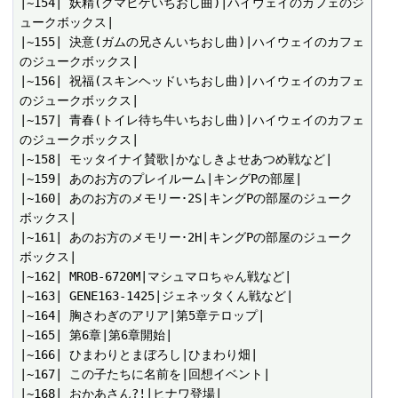
|~154| 妖精(クマヒゲいちおし曲)|ハイウェイのカフェのジ
ュークボックス|

|~155| 決意(ガムの兄さんいちおし曲)|ハイウェイのカフェ
のジュークボックス|

|~156| 祝福(スキンヘッドいちおし曲)|ハイウェイのカフェ
のジュークボックス|

|~157| 青春(トイレ待ち牛いちおし曲)|ハイウェイのカフェ
のジュークボックス|

|~158| モッタイナイ賛歌|かなしきよせあつめ戦など|

|~159| あのお方のプレイルーム|キングPの部屋|

|~160| あのお方のメモリー･2S|キングPの部屋のジューク
ボックス|

|~161| あのお方のメモリー･2H|キングPの部屋のジューク
ボックス|

|~162| MROB-6720M|マシュマロちゃん戦など|

|~163| GENE163-1425|ジェネッタくん戦など|

|~164| 胸さわぎのアリア|第5章テロップ|

|~165| 第6章|第6章開始|

|~166| ひまわりとまぼろし|ひまわり畑|

|~167| この子たちに名前を|回想イベント|

|~168| おかあさん?!|ヒナワ登場|
