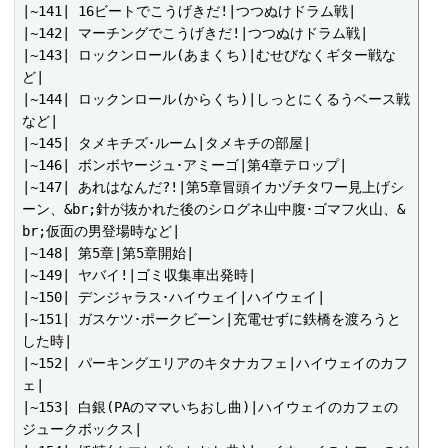
|~141| 16ビートでこうげきだ!|つつぬけドラム戦|

|~142| マーチングでこうげきだ!|つつぬけドラム戦|

|~143| ロックンロール(あまくち)|むせびなくギター戦な
ど|

|~144| ロックンロール(からくち)|しっとにくるうベース戦
など|

|~145| タメキチズ･ルーム|タメキチの部屋|

|~146| ボンボヤージュ･アミーゴ|第4章テロップ|

|~147| あれはなんだ?!|第5章冒頭イカヅチタワー見上げシ
ーン、&br;針が抜かれた後のシログネ山中腹･ゴマフ火山、&
br;仮面の男登場時など|

|~148| 第5章|第5章開始|

|~149| ヤバイ!|ゴミ収集車出発時|

|~150| デンジャラス･ハイウェイ|ハイウェイ|

|~151| ガスケツ･ポークビーン|充電せずに鉄橋を渡ろうと
した時|

|~152| パーキングエリアのキタナカフェ|ハイウェイのカフ
ェ|

|~153| 白銀(PAのママいちおし曲)|ハイウェイのカフェの
ジュークボックス|
