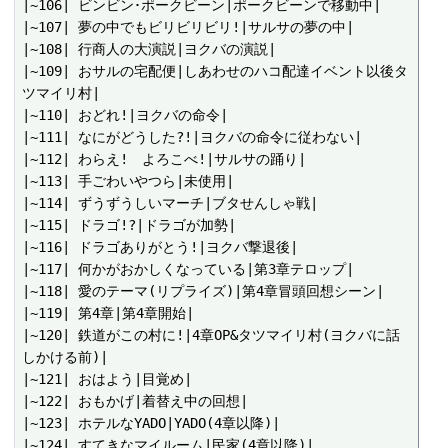
|~106| ビンビン･ポークビーン|ポークビーンで移動中|

|~107| 夢の中でもビリビリビリ!|サルサの夢の中|

|~108| 行商人の大演説|ヨクバの演説|

|~109| おサルの宅配便|しあわせのハコ配達イベント以後タ
ツマイリ村|

|~110| おどれ!|ヨクバの命令|

|~111| なにがどうした?!|ヨクバの命令に従わない|

|~112| わらえ!　よろこべ!|サルサの踊り|

|~113| 手ごわいやつら|未使用|

|~114| ずうずうしいマーチ|ブタせんしゃ戦|

|~115| ドラゴ!?|ドラゴが加勢|

|~116| ドラゴありがとう!|ヨクバ撃退後|

|~117| 何かがおかしくなっている|第3章テロップ|

|~118| 愛のテーマ(リプライズ)|第4章冒頭回想シーン|

|~119| 第4章|第4章開始|

|~120| 鉄道がこの村に!|4章OP&タツマイリ村(ヨクバに話
しかける前)|

|~121| おはよう|目覚め|

|~122| おもかげ|着替え中の回想|

|~123| ホテルなYADO|YADO(4章以降)|

|~124| すてきなマイルーム|民家(4章以降)|
