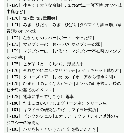
|~169| 小さくて大きな奇跡|リュカ&ボニー落下時,オソヘ城
中庭など|

|~170| 第7章|第7章開始|

|~171| みぎ　ひだり　みぎ　ひばり|タツマイリ訓練場,7章
冒頭のオソヘ城|

|~172| なかなかのリバー|ボートに乗った時|

|~173| マジプシーの　お･へ･や|マジプシーの家|

|~174| マジプシーは　お･る･す|マジプシー不在時のマジプ
シーの家|

|~175| ヒゲそりと　くちべに|形見入手|

|~176| それなのにエル･マリアッチ|ミイラキャット戦など|

|~177| クローズユア　お･め･め|イオニアから伝承を聞く|

|~178| ひまわりのような人だった|オソヘの針を抜いた後の
ヒナワの墓でのイベント|

|~179| 電車に乗って行こう!|電車|

|~180| たまにはいいでしょグリーン車!|グリーン車|

|~181| キマイラの研究なのだ|キマイラ研究所|

|~182| ピンクのシェル|エオリア･ミクソリディア以外のマ
ジプシーの家周辺|

|~183| ハリを抜くということ|針を抜いたとき|
