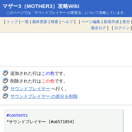
マザー3（MOTHER3）攻略Wiki
このページでは「サウンドプレイヤー の変更点」について攻略しています。
[
トップ
|
一覧
|
最終更新
|
検索
|
ヘルプ
] [
ページ編集
|
新規作成
|
差分
|
過去ログ
] [
ログイン
]
追加された行は
この色
です。
削除された行は
この色
です。
サウンドプレイヤー
へ行く。
サウンドプレイヤー の差分を削除
#contents
*サウンドプレイヤー [#u6571854]
