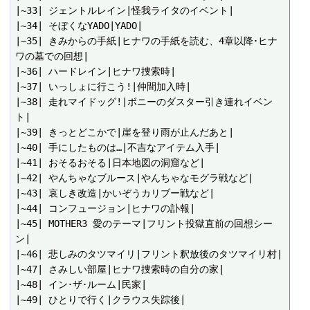
|~33| ジェントルレイン|怪我ライタのイベント|

|~34| そぼくなYADO|YADO|

|~35| きみからの手紙|ヒナワの手紙を読む、4章以降･ヒナ
ワの墓での回想|

|~36| ハードレイン|ヒナワ捜索時|

|~37| いっしょに行こう!|仲間加入時|

|~38| 走れマイドッグ!|ボニーのダスター引き連れイベン
ト|

|~39| きっとどこかで|崖を登り雨が止んだあと|

|~40| 手にしたものは…|不吉なアイテム入手|

|~41| おそるおそる|日本地図の洞窟など|

|~42| やんちゃなブルース|やんちゃなモグラ戦など|

|~43| 哀しき改造|かいぞうカリブー戦など|

|~44| コンフュージョン|ヒナワの訃報|

|~45| MOTHER3 愛のテーマ|フリント投獄直前の回想シー
ン|

|~46| 悲しみのタツマイリ|フリント釈放後のタツマイリ村|

|~47| さみしい部屋|ヒナワ捜索時の自分の家|

|~48| イン･ザ･ルーム|民家|

|~49| ひとりで行く|クラウス失踪後|
