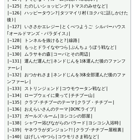
|~125| たのしいショッピング|トマスのみせなど|

|~126| ハッピータウン?|タツマイリ村(ヨクバに話しかけた
後)|

|~127| いささかエレジー|とくべつようご シルバーハウス
｢オールドマンズ・パラダイス｣|

|~128| トンネルを抜けると?|線路|

|~129| もっとドライなやつら|ぶんちょうぼう戦など|

|~130| ムラサキの森|コーバとその周辺|

|~131| 運んだ運んだ|ネンドじんを1体運んだ後のファンフ
ァーレ|

|~132| おつかれさま|ネンドじんを3体全部運んだ後のファ
ンファーレ|

|~133| ストリンジェンド|コウモウータン戦など|

|~134| ロープウェイに乗って|チチブー山|

|~135| クラブ･チチブーのテーマ|クラブ・チチブー|

|~136| おえらいさんのテーマ|DCMCライブ|

|~137| ガールズ･ルーム|ヨシコシの部屋|

|~138| シャワー浴びながらのバラード|ヨシコシ入浴時|

|~139| ヤネウラがダンジョン?!|クラブ･チチブー屋根裏|

|~140| はげしいやつら|コウモリさま戦など|
