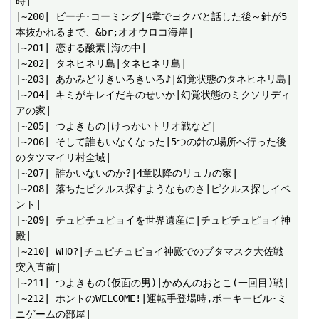
時|

|~200| ビーチ･コーミング|4章でヨクバと話した後～針が5
本抜かれるまで、&br;オオウロコ海岸|

|~201| 恋する酸素|海の中|

|~202| タネヒネリ島|タネヒネリ島|

|~203| あかみどりきいろきいろ♪|幻覚状態のタネヒネリ島|

|~204| キミがキレイだキのせいか|幻覚状態のミクソリディ
アの家|

|~205| つよきもの|けっかいトリオ戦など|

|~206| そして誰もいなくなった|5つの針の場所へ行った後
のタツマイリ村全域|

|~207| 誰かいないのか?|4章以降のリュカの家|

|~208| 落ちたピクルス探すようなものさ|ピクルス探しイベ
ント|

|~209| チュピチュピョイを世界遺産に|チュピチュピョイ神
殿|

|~210| WHO?|チュピチュピョイ神殿でのブタマスク大佐戦
突入直前|

|~211| つよきもの(仮面の男)|かめんのおとこ(一回目)戦|

|~212| ホントのWELCOME!|運転手登場時,ポーキービル･ミ
ニゲームの部屋|
