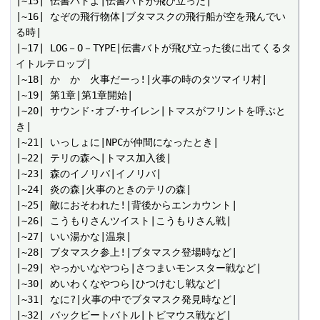
|~15| 伝書バトよ|伝書バトが飛び立った|

|~16| なぞの飛行物体|ブタマスクの飛行船が空を飛んでい
る時|

|~17| LOG－O－TYPE|伝書バトが飛び立った後に出てくるタ
イトルテロップ|

|~18| か　か　火事だーっ!|火事の時のタツマイリ村|

|~19| 第1章|第1章開始|

|~20| サウンド･オブ･サイレン|トマスがフリントを呼ぶと
き|

|~21| いっしょに|NPCが仲間になったとき|

|~22| テリの森へ|トマス加入後|

|~23| 森のイノリバ|イノリバ|

|~24| 炎の森|火事のときのテリの森|

|~25| 敵におそわれた!|背後からエンカウント|

|~26| こうもりさんツイスト|こうもりさん戦|

|~27| いい湯かな|温泉|

|~28| ブタマスク参上!|ブタマスク登場時など|

|~29| やっかいなやつら|さつまいモンスター戦など|

|~30| めいわくなやつら|ひつけむし戦など|

|~31| なに?|火事の中でブタマスク発見時など|

|~32| バックビートバトル|トビマウス戦など|
