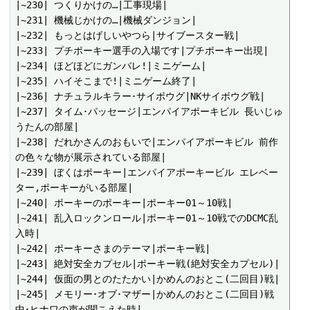
|~230| つくりかけの…|工事現場|

|~231| 機械じかけの…|機械ダンジョン|

|~232| もっとはげしいやつら|サイブースター戦|

|~233| プチポーキー選手の入場です|プチポーキー出現|

|~234| ほどほどにガンバレ!|ミニゲーム|

|~235| ハイそこまで!|ミニゲーム終了|

|~236| ナチュラルキラー･サイボウグ|NKサイボウグ戦|

|~237| タイム･パッセージ|エンパイアポーキビル 長いじゅ
うたんの部屋|

|~238| だれかさんのおもいで|エンパイアポーキビル 前作
の色々な物が展示されている部屋|

|~239| ぼくはポーキー|エンパイアポーキービル エレベー
ター,ポーキーがいる部屋|

|~240| ポーキーのポーキー|ポーキー01～10戦|

|~241| 乱入ロックンロール|ポーキー01～10戦でのDCMC乱
入時|

|~242| ポーキーさまのテーマ|ポーキー戦|

|~243| 絶対安全カプセル|ポーキー戦(絶対安全カプセル)|

|~244| 仮面の男とのたたかい|かめんのおとこ(二回目)戦|

|~245| メモリー･オブ･マザー|かめんのおとこ(二回目)戦
中･ヒナワの声が聞こえた時|
