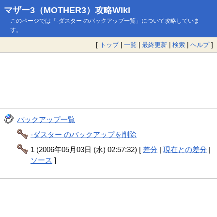
マザー3（MOTHER3）攻略Wiki
このページでは「-ダスター のバックアップ一覧」について攻略していま
す。
[
トップ
|
一覧
|
最終更新
|
検索
|
ヘルプ
]
バックアップ一覧
-ダスター のバックアップを削除
1 (2006年05月03日 (水) 02:57:32) [
差分
|
現在との差分
|
ソース
]