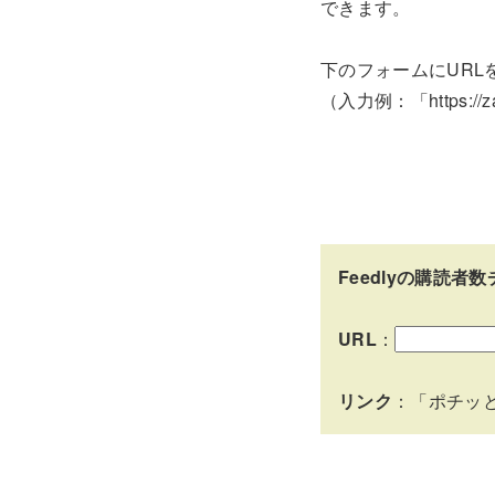
できます。
下のフォームにURL
（入力例：「https://z
Feedlyの購読者
URL
：
リンク
：
「ポチッ