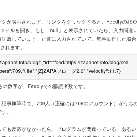
クが表示されます。リンクをクリックすると、FeedlyのJS
ァイルを開き、もし「null」と表示されていたら、入力間違いか
得失敗しています。正常に入力されていて、無事動作した場合
示されます。
/zapanet.info/blog/","id":"feed/https://zapanet.info/blog/xml-
ibers":709,"title":"[Z]ZAPAブローグ2.0","velocity":11.7}
」の後ろの数字が、Feedlyでの購読者数です。
記事執筆時で、709人（正確には709のアカウント）がうち
です。
しても反応がなかったら、プログラムが間違っている、あるい