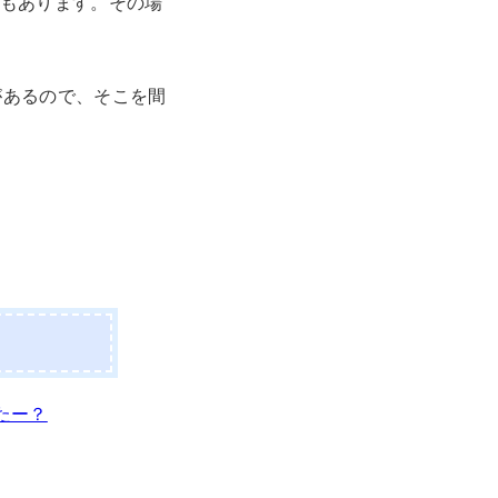
性もあります。その場
があるので、そこを間
たー？