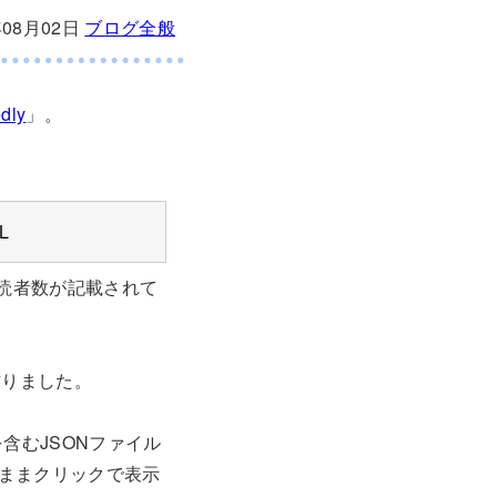
年08月02日
ブログ全般
dly
」。
L
購読者数が記載されて
作りました。
を含むJSONファイル
ままクリックで表示