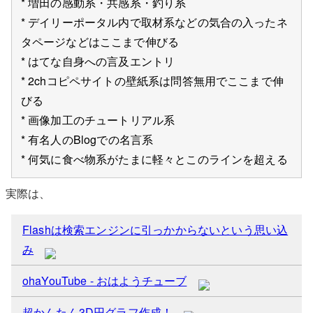
* 増田の感動系・共感系・釣り系
* デイリーポータル内で取材系などの気合の入ったネ
タページなどはここまで伸びる
* はてな自身への言及エントリ
* 2chコピペサイトの壁紙系は問答無用でここまで伸
びる
* 画像加工のチュートリアル系
* 有名人のBlogでの名言系
* 何気に食べ物系がたまに軽々とこのラインを超える
実際は、
Flashは検索エンジンに引っかからないという思い込
み
ohaYouTube - おはようチューブ
超かんたん3D円グラフ作成！