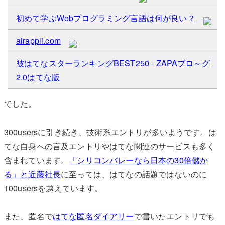
初めて学ぶWebプログラミング言語は何が良い？
airappli.com
被はてなスターランキングBEST250 - ZAPAブロ～グ
2.0はてな版
でした。
300usersに引き続き、技術系エントリが多いようです。は
てな自身への言及エントリやはてな関連のサービスも多く
含まれています。
「シリコンバレーなら日本の30倍儲か
る」と近藤社長
に至っては、はてなの話題ではないのに
100usersを越えています。
また、匿名で
はてな匿名ダイアリー
で書いたエントリでも