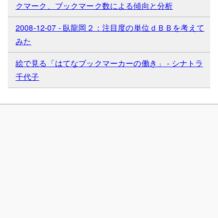
クマーク、ブックマーク数による傾向と分析
2008-12-07 - 臥龍岡２：注目度の単位ｄＢＢを考えて
みた
絵で見る「はてなブックマーカーの働き」 - シナトラ
千代子