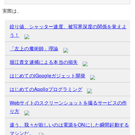
実際は、
絞り値、シャッター速度、被写界深度の関係を覚えよ
う！
「左上の魔術師」理論
堀江貴文逮捕による本当の損失
はじめてのiGoogleガジェット開発
はじめてのApolloプログラミング
Webサイトのスクリーンショットを撮るサービスの作
り方
違う、我々が欲しいのは電源をONにした瞬間起動する
マシンだ。