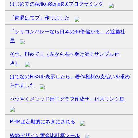
はじめてのActionScript3.0プログラミング
「簡易はてブ」作りました
「シリコンバレーなら日本の30倍儲かる」と近藤社
長
それ、Flexで！（左から右へ受け流すサンプル付
き）
はてなのRSSを表示したら、著作権料の支払いを求め
られました
べつやくメソッド用円グラフ作成サービスリンク集
PHPは定期的にネタにされる
Webデザイン黄金比計算ツール