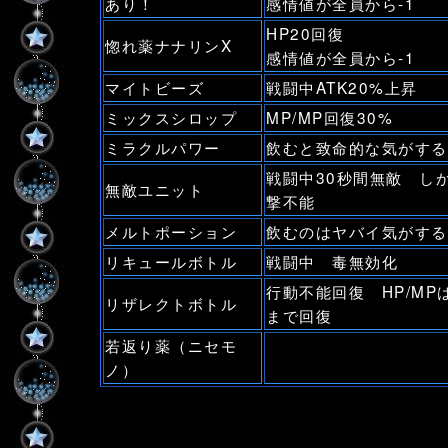
あり！
感情値が全員から-1
HP20回復
惚れ薬ナナリンX
感情値が全員から-1
マイトビーズ
戦闘中ATK20%上昇
ミックスシロップ
MP/MP回復30%
ミラクルパワー
飲むと致命的な気がする
戦闘中30秒間無敵 し
無敵ユニット
撃不能
メルトポーション
飲むのはヤバイ気がする
リキュールボトル
戦闘中 毒無効化
行動不能回復 HP/MP
リザレクトボトル
まで回復
若返り薬（ニセモ
ノ）