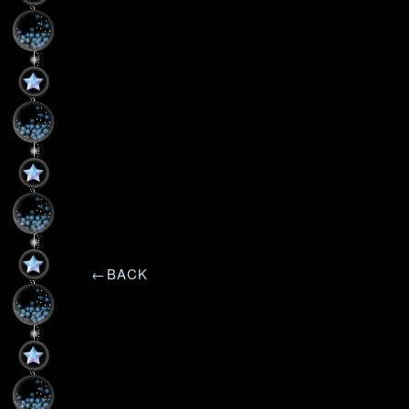
←BACK