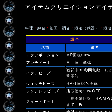
アイテムクリエイションアイ
料理
/
練金
/
細工
/
調合
/
鍛冶（武器）
/
鍛冶
調合
名前
備考
アクアポーション
MP回復30%
アンチドート
毒回復 単体
戦闘中30秒間無敵 し
イクラビーズ
撃不能
ウィッチビーズ
HP回復30%全体
シンデレラビーズ
店頭価格10%OFF
行動不能回復 HP/MP
スイートポット
まで回復
スーパーボトル
絶対に飲むのはやめよう