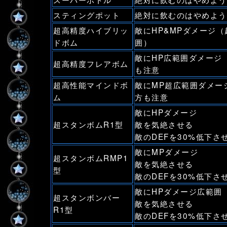
スティングポット
絶対に飲むのはやめよう
超高精度ハイブリッ
敵にHP&MPダメージ（
ドボム
囲）
敵にHP広範囲ダメージ
超高精度フレアボム
も注意
超高性能マインドボ
敵にMP超広範囲ダメー
ム
方も注意
敵にHPダメージ
超スタンボムR1型
敵を気絶させる
敵のDEFを30%低下さ
敵にMPダメージ
超スタンボムRMP1
敵を気絶させる
型
敵のDEFを30%低下さ
敵にHPダメージ広範囲
超スタンボンバー
敵を気絶させる
R1型
敵のDEFを30%低下さ