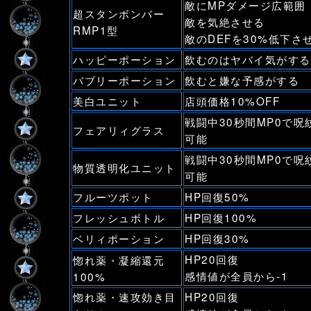
敵にMPダメージ広範囲
超スタンボンバー
敵を気絶させる
RMP1型
敵のDEFを30%低下さ
ハッピーポーション
飲むのはヤバイ気がする
バブリーポーション
飲むと嫌な予感がする
美白ユニット
店頭価格10%OFF
戦闘中30秒間MP0で呪
フェアリィグラス
可能
戦闘中30秒間MP0で呪
物質透明化ユニット
可能
フルーツポット
HP回復50%
フレッシュボトル
HP回復100%
ベリィポーション
HP回復30%
HP20回復
惚れ薬・凝縮還元
感情値が全員から-1
100%
惚れ薬・速攻効き目
HP20回復