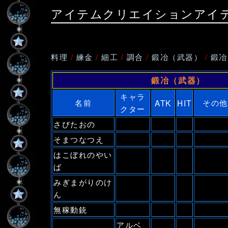
アイテムクリエイションアイ
料理
/
練金
/
細工
/
調合
/
鍛冶（武器）
/
鍛冶
鍛冶（武器）
キャラ
名前
その他
ATK
HIT
クター
さびたおの
そまつなつえ
はこぼれのやい
ば
みぎまがりのけ
ん
無稼動銃
アルベ