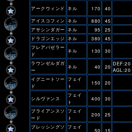
アークウィンド
ネル
170
40
アイスコフィン
ネル
880
45
アサシンダガー
ネル
95
25
ドラゴンエッジ
ネル
380
45
フレアバゼラー
ネル
130
30
ド
ラウンゼルダガ
DEF:2
ネル
40
20
ー
AGL:20
イグニートソー
フェイ
150
20
ド
ト
フェイ
シルヴァンス
400
30
ト
ブライアンスソ
フェイ
200
25
ード
ト
ブレッシングソ
フェイ
50
15