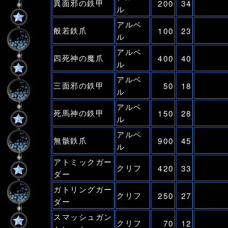
異面邪の鉄甲
200
34
ル
アルベ
般若鉄爪
100
23
ル
アルベ
四死神の魔爪
400
40
ル
アルベ
三面邪の鉄甲
50
18
ル
アルベ
死馬神の鉄甲
150
28
ル
アルベ
無骸鉄爪
900
45
ル
アトミックガー
クリフ
420
33
ダー
ガトリングガー
クリフ
250
27
ダー
スマッシュガン
クリフ
70
12