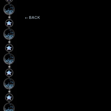
←BACK