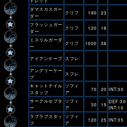
トレット
ダマスカスガー
クリフ
190
23
ダー
フラッシュガー
クリフ
120
18
ダー
ミスリルガーダ
クリフ
1000
38
ー
アイアンケープ
スフレ
アングリーケー
スフレ
プ
キャットテイル
ソフィ
70
20
INT:30
スタッフ
ア
サークルセプタ
ソフィ
DEF:3
30
15
ー
ア
INT:10
ラブラブスタッ
ソフィ
120
25
INT:35
フ
ア