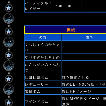
パーティクルイ
700
38
レイザー
機械
名前
備考
くつじょくのかたま
り
やりすぎたしろもの
かんちがいのさんぶ
つ
ピヨピヨボム
敵を気絶させる
レデューサー
敵のDEFを30%低下さ
電磁ボム
敵にHPダメージ
敵にMP範囲ダメージ 
マインドボム
注意