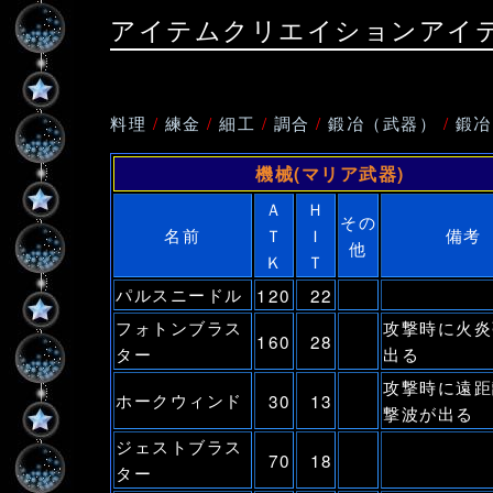
アイテムクリエイションアイ
料理
/
練金
/
細工
/
調合
/
鍛冶（武器）
/
鍛冶
機械(マリア武器)
Ａ
Ｈ
その
名前
Ｔ
Ｉ
備考
他
Ｋ
Ｔ
パルスニードル
120
22
フォトンブラス
攻撃時に火炎
160
28
ター
出る
攻撃時に遠距
ホークウィンド
30
13
撃波が出る
ジェストブラス
70
18
ター