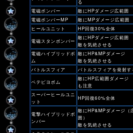
る
電磁ボンバー
敵にHPダメージ広範囲
電磁ボンバーMP
敵にMPダメージ広範囲
ヒールユニット
HP回復30%全体
敵にHPダメージ広範囲
電磁スタンボンバー
敵を気絶させる
電磁ハイブリッドボ
敵にHP&MPダメージ
ム
敵を気絶させる
バトルスフィア
バトルスフィアを発射す
敵にHP広範囲ダメージ
ペテピヨボム
も注意
スーパーヒールユニ
HP回復60%全体
ット
敵にHP&MPダメージ（
電撃ハイブリッドボ
囲）
ンバー
敵を気絶させる