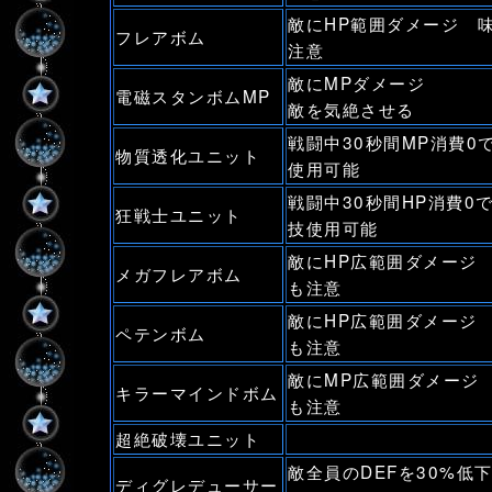
敵にHP範囲ダメージ 
フレアボム
注意
敵にMPダメージ
電磁スタンボムMP
敵を気絶させる
戦闘中30秒間MP消費0
物質透化ユニット
使用可能
戦闘中30秒間HP消費0
狂戦士ユニット
技使用可能
敵にHP広範囲ダメージ
メガフレアボム
も注意
敵にHP広範囲ダメージ
ペテンボム
も注意
敵にMP広範囲ダメージ
キラーマインドボム
も注意
超絶破壊ユニット
敵全員のDEFを30%低
ディグレデューサー