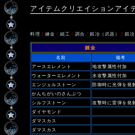
アイテムクリエイションアイ
料理
/
練金
/
細工
/
調合
/
鍛冶（武器）
/
鍛冶
錬金
名前
備考
アースエレメント
地攻撃属性付加
ウォーターエレメント
水攻撃属性付加
エンジェルストーン
防御時に光弾を発
かんちがいのさんぶつ
シルフストーン
攻撃時に雷弾を発
ダイヤモンド
ダマスカス
ダマスカス