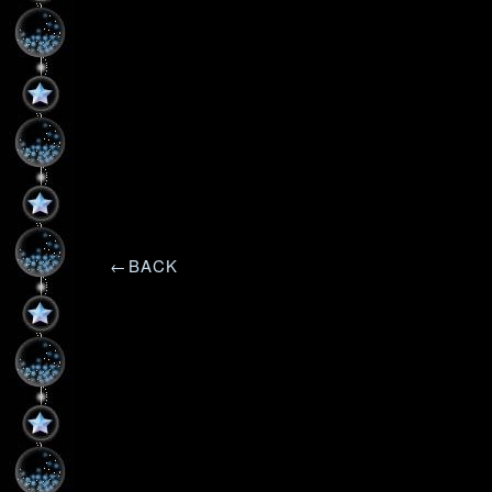
←BACK