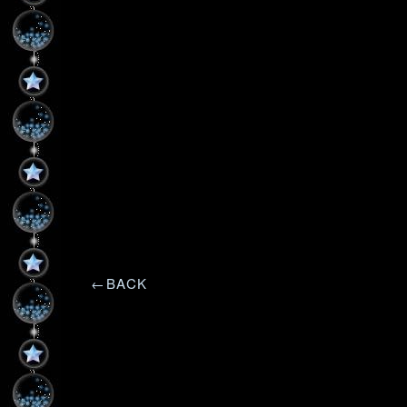
←BACK