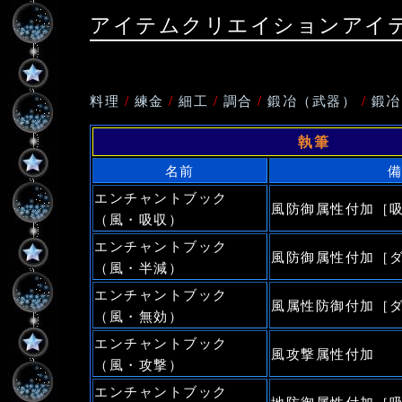
アイテムクリエイションアイ
料理
/
練金
/
細工
/
調合
/
鍛冶（武器）
/
鍛冶
執筆
名前
エンチャントブック
風防御属性付加［
（風・吸収）
エンチャントブック
風防御属性付加［
（風・半減）
エンチャントブック
風属性防御付加［ダ
（風・無効）
エンチャントブック
風攻撃属性付加
（風・攻撃）
エンチャントブック
地防御属性付加［