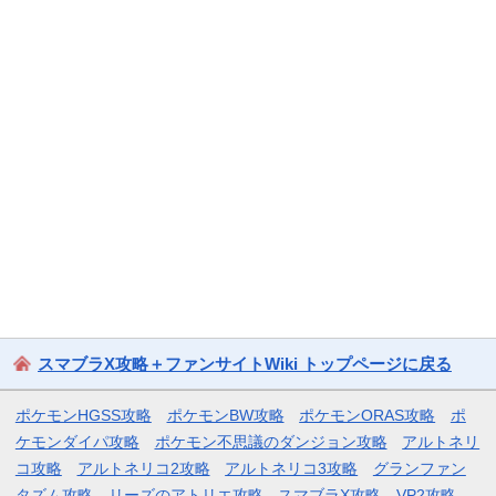
スマブラX攻略＋ファンサイトWiki トップページに戻る
ポケモンHGSS攻略
ポケモンBW攻略
ポケモンORAS攻略
ポ
ケモンダイパ攻略
ポケモン不思議のダンジョン攻略
アルトネリ
コ攻略
アルトネリコ2攻略
アルトネリコ3攻略
グランファン
タズム攻略
リーズのアトリエ攻略
スマブラX攻略
VP2攻略