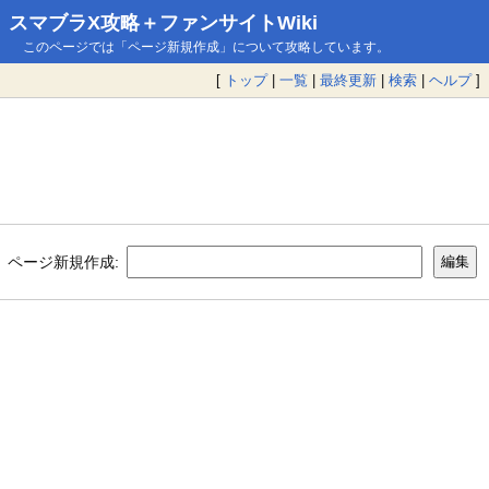
スマブラX攻略＋ファンサイトWiki
このページでは「ページ新規作成」について攻略しています。
[
トップ
|
一覧
|
最終更新
|
検索
|
ヘルプ
]
ページ新規作成: