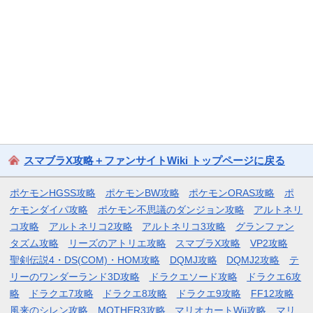
スマブラX攻略＋ファンサイトWiki トップページに戻る
ポケモンHGSS攻略
ポケモンBW攻略
ポケモンORAS攻略
ポ
ケモンダイパ攻略
ポケモン不思議のダンジョン攻略
アルトネリ
コ攻略
アルトネリコ2攻略
アルトネリコ3攻略
グランファン
タズム攻略
リーズのアトリエ攻略
スマブラX攻略
VP2攻略
聖剣伝説4・DS(COM)・HOM攻略
DQMJ攻略
DQMJ2攻略
テ
リーのワンダーランド3D攻略
ドラクエソード攻略
ドラクエ6攻
略
ドラクエ7攻略
ドラクエ8攻略
ドラクエ9攻略
FF12攻略
風来のシレン攻略
MOTHER3攻略
マリオカートWii攻略
マリ