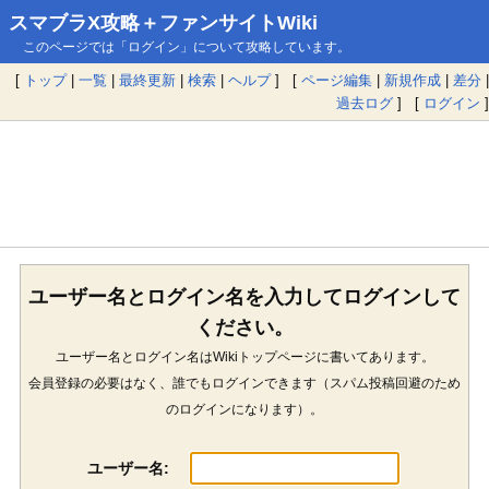
スマブラX攻略＋ファンサイトWiki
このページでは「ログイン」について攻略しています。
[
トップ
|
一覧
|
最終更新
|
検索
|
ヘルプ
] [
ページ編集
|
新規作成
|
差分
|
過去ログ
] [
ログイン
]
ユーザー名とログイン名を入力してログインして
ください。
ユーザー名とログイン名はWikiトップページに書いてあります。
会員登録の必要はなく、誰でもログインできます（スパム投稿回避のため
のログインになります）。
ユーザー名: