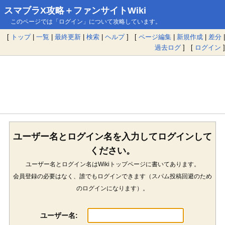
スマブラX攻略＋ファンサイトWiki
このページでは「ログイン」について攻略しています。
[
トップ
|
一覧
|
最終更新
|
検索
|
ヘルプ
] [
ページ編集
|
新規作成
|
差分
|
過去ログ
] [
ログイン
]
ユーザー名とログイン名を入力してログインして
ください。
ユーザー名とログイン名はWikiトップページに書いてあります。
会員登録の必要はなく、誰でもログインできます（スパム投稿回避のため
のログインになります）。
ユーザー名: