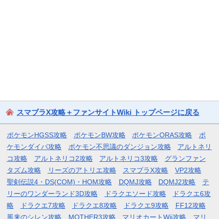
スマブラX攻略＋ファンサイトWiki トップページに戻る
ポケモンHGSS攻略
ポケモンBW攻略
ポケモンORAS攻略
ポ
ケモンダイパ攻略
ポケモン不思議のダンジョン攻略
アルトネリ
コ攻略
アルトネリコ2攻略
アルトネリコ3攻略
グランファン
タズム攻略
リーズのアトリエ攻略
スマブラX攻略
VP2攻略
聖剣伝説4・DS(COM)・HOM攻略
DQMJ攻略
DQMJ2攻略
テ
リーのワンダーランド3D攻略
ドラクエソード攻略
ドラクエ6攻
略
ドラクエ7攻略
ドラクエ8攻略
ドラクエ9攻略
FF12攻略
風来のシレン攻略
MOTHER3攻略
マリオカートWii攻略
マリ