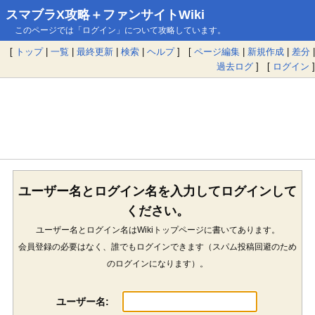
スマブラX攻略＋ファンサイトWiki
このページでは「ログイン」について攻略しています。
[
トップ
|
一覧
|
最終更新
|
検索
|
ヘルプ
] [
ページ編集
|
新規作成
|
差分
|
過去ログ
] [
ログイン
]
ユーザー名とログイン名を入力してログインして
ください。
ユーザー名とログイン名はWikiトップページに書いてあります。
会員登録の必要はなく、誰でもログインできます（スパム投稿回避のため
のログインになります）。
ユーザー名: