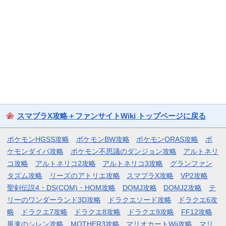
スマブラX攻略＋ファンサイトWiki トップページに戻る
ポケモンHGSS攻略
ポケモンBW攻略
ポケモンORAS攻略
ポ
ケモンダイパ攻略
ポケモン不思議のダンジョン攻略
アルトネリ
コ攻略
アルトネリコ2攻略
アルトネリコ3攻略
グランファン
タズム攻略
リーズのアトリエ攻略
スマブラX攻略
VP2攻略
聖剣伝説4・DS(COM)・HOM攻略
DQMJ攻略
DQMJ2攻略
テ
リーのワンダーランド3D攻略
ドラクエソード攻略
ドラクエ6攻
略
ドラクエ7攻略
ドラクエ8攻略
ドラクエ9攻略
FF12攻略
風来のシレン攻略
MOTHER3攻略
マリオカートWii攻略
マリ