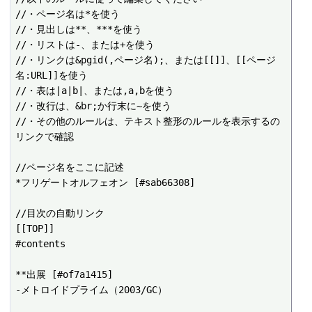
//・ページ名は*を使う

//・見出しは**、***を使う

//・リストは-、または+を使う

//・リンクは&pgid(,ページ名);、または[[]]、[[ページ
名:URL]]を使う

//・表は|a|b|、または,a,bを使う

//・改行は、&br;か行末に~を使う

//・その他のルールは、テキスト整形のルールを表示するの
リンクで確認

//ページ名をここに記述

*フリゲートオルフェオン [#sab66308]

//目次の自動リンク

[[TOP]]

#contents

**出展 [#of7a1415]

-メトロイドプライム（2003/GC）
