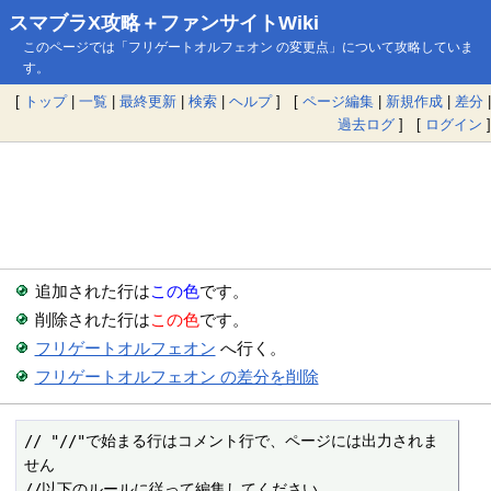
スマブラX攻略＋ファンサイトWiki
このページでは「フリゲートオルフェオン の変更点」について攻略していま
す。
[
トップ
|
一覧
|
最終更新
|
検索
|
ヘルプ
] [
ページ編集
|
新規作成
|
差分
|
過去ログ
] [
ログイン
]
追加された行は
この色
です。
削除された行は
この色
です。
フリゲートオルフェオン
へ行く。
フリゲートオルフェオン の差分を削除
// "//"で始まる行はコメント行で、ページには出力されま
せん

//以下のルールに従って編集してください
