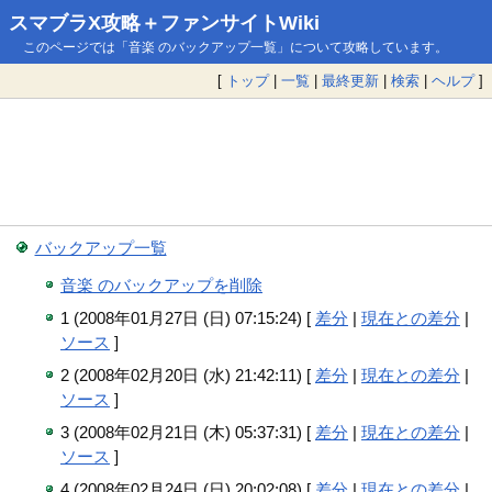
スマブラX攻略＋ファンサイトWiki
このページでは「音楽 のバックアップ一覧」について攻略しています。
[
トップ
|
一覧
|
最終更新
|
検索
|
ヘルプ
]
バックアップ一覧
音楽 のバックアップを削除
1 (2008年01月27日 (日) 07:15:24) [
差分
|
現在との差分
|
ソース
]
2 (2008年02月20日 (水) 21:42:11) [
差分
|
現在との差分
|
ソース
]
3 (2008年02月21日 (木) 05:37:31) [
差分
|
現在との差分
|
ソース
]
4 (2008年02月24日 (日) 20:02:08) [
差分
|
現在との差分
|