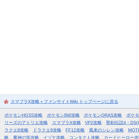
スマブラX攻略＋ファンサイトWiki トップページに戻る
ポケモンHGSS攻略
ポケモンBW攻略
ポケモンORAS攻略
ポケ
リーズのアトリエ攻略
スマブラX攻略
VP2攻略
聖剣伝説4・DS(
ラクエ8攻略
ドラクエ9攻略
FF12攻略
風来のシレン攻略
MOT
略
魔神の笛攻略
イヅナ攻略
コンタクト攻略
カードヒーロー攻