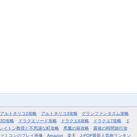
アルトネリコ2攻略
アルトネリコ3攻略
グランファンタズム攻略
3D攻略
ドラクエソード攻略
ドラクエ6攻略
ドラクエ7攻略
ド
レイトン教授と不思議な町攻略
悪魔の箱攻略
最後の時間旅行攻
ファミコンのプレイ画像
Amazon
楽天
J-POP最新人気曲ランキン