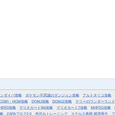
モンダイパ攻略
ポケモン不思議のダンジョン攻略
アルトネリコ攻略
COM)・HOM攻略
DQMJ攻略
DQMJ2攻略
テリーのワンダーランド
HER3攻略
マリオカートWii攻略
マリオカート7攻略
MHP2G攻略
略
ZAPAブログ2.0
色読みトレーニング
ステルス将棋 棋譜再生