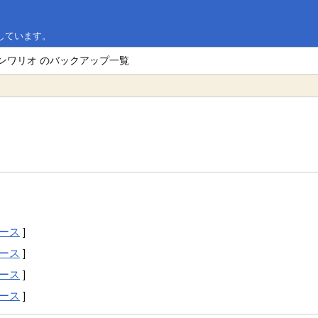
しています。
インワリオ のバックアップ一覧
ース
]
ース
]
ース
]
ース
]