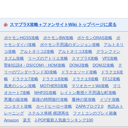
スマブラX攻略＋ファンサイトWiki トップページに戻る
ポケモンHGSS攻略
ポケモンBW攻略
ポケモンORAS攻略
ポ
ケモンダイパ攻略
ポケモン不思議のダンジョン攻略
アルトネリ
コ攻略
アルトネリコ2攻略
アルトネリコ3攻略
グランファン
タズム攻略
リーズのアトリエ攻略
スマブラX攻略
VP2攻略
聖剣伝説4・DS(COM)・HOM攻略
DQMJ攻略
DQMJ2攻略
テ
リーのワンダーランド3D攻略
ドラクエソード攻略
ドラクエ6攻
略
ドラクエ7攻略
ドラクエ8攻略
ドラクエ9攻略
FF12攻略
風来のシレン攻略
MOTHER3攻略
マリオカートWii攻略
マリ
オカート7攻略
MHP2G攻略
レイトン教授と不思議な町攻略
悪魔の箱攻略
最後の時間旅行攻略
魔神の笛攻略
イヅナ攻略
コンタクト攻略
カードヒーロー攻略
ZAPAブログ2.0
色読みト
レーニング
ステルス将棋 棋譜再生
ファミコンのプレイ画像
Amazon
楽天
J-POP最新人気曲ランキング100