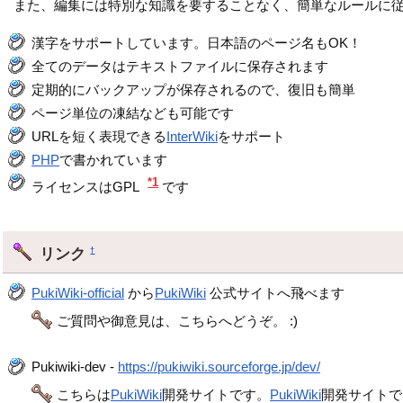
また、編集には特別な知識を要することなく、簡単なルールに従
漢字をサポートしています。日本語のページ名もOK！
全てのデータはテキストファイルに保存されます
定期的にバックアップが保存されるので、復旧も簡単
ページ単位の凍結なども可能です
URLを短く表現できる
InterWiki
をサポート
PHP
で書かれています
*1
ライセンスはGPL
です
リンク
†
PukiWiki-official
から
PukiWiki
公式サイトへ飛べます
ご質問や御意見は、こちらへどうぞ。 :)
Pukiwiki-dev -
https://pukiwiki.sourceforge.jp/dev/
こちらは
PukiWiki
開発サイトです。
PukiWiki
開発サイトで