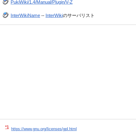
PukiWiki/1.4/Manual/Plugin/V-Z
InterWikiName
--
InterWiki
のサーバリスト
*1
https://www.gnu.org/licenses/gpl.html