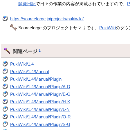
開発日記
で日々の作業の内容が掲載されていますので、
P
https://sourceforge.jp/projects/pukiwiki/
Sourceforge のプロジェクトサマリです。
PukiWiki
のダウ
関連ページ
†
PukiWiki/1.4
PukiWiki/1.4/Manual
PukiWiki/1.4/Manual/Plugin
PukiWiki/1.4/Manual/Plugin/A-D
PukiWiki/1.4/Manual/Plugin/E-G
PukiWiki/1.4/Manual/Plugin/H-K
PukiWiki/1.4/Manual/Plugin/L-N
PukiWiki/1.4/Manual/Plugin/O-R
PukiWiki/1.4/Manual/Plugin/S-U