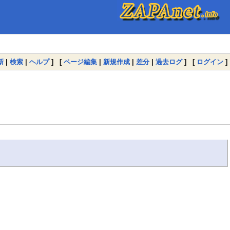
新
|
検索
|
ヘルプ
] [
ページ編集
|
新規作成
|
差分
|
過去ログ
] [
ログイン
]