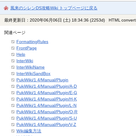
風来のシレンDS攻略Wiki トップページに戻る
最終更新日：2020年06月06日 (土) 18:34:36
(2253d)
HTML convert
関連ページ
FormattingRules
FrontPage
Help
InterWiki
InterWikiName
InterWikiSandBox
PukiWiki/1.4/Manual/Plugin
PukiWiki/1.4/Manual/Plugin/A-D
PukiWiki/1.4/Manual/Plugin/E-G
PukiWiki/1.4/Manual/Plugin/H-K
PukiWiki/1.4/Manual/Plugin/L-N
PukiWiki/1.4/Manual/Plugin/O-R
PukiWiki/1.4/Manual/Plugin/S-U
PukiWiki/1.4/Manual/Plugin/V-Z
Wiki編集方法