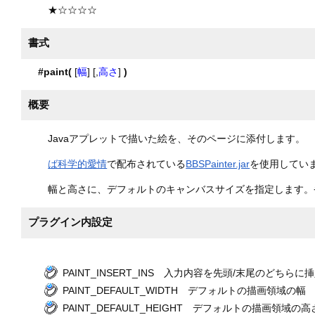
★☆☆☆☆
書式
#paint(
[
幅
] [,
高さ
]
)
概要
Javaアプレットで描いた絵を、そのページに添付します。
ば科学的愛情
で配布されている
BBSPainter.jar
を使用してい
幅と高さに、デフォルトのキャンバスサイズを指定します。省略
プラグイン内設定
PAINT_INSERT_INS 入力内容を先頭/末尾のどちらに
PAINT_DEFAULT_WIDTH デフォルトの描画領域の幅
PAINT_DEFAULT_HEIGHT デフォルトの描画領域の高