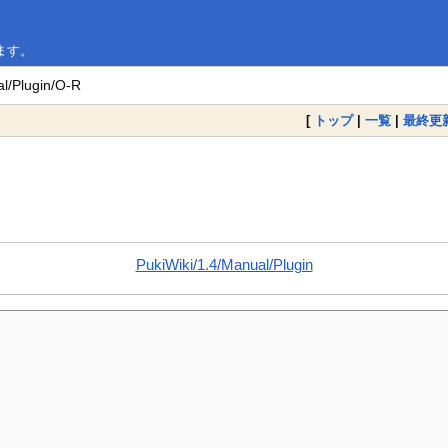
います。
l/Plugin/O-R
[
トップ
|
一覧
|
最終更
PukiWiki/1.4/Manual/Plugin