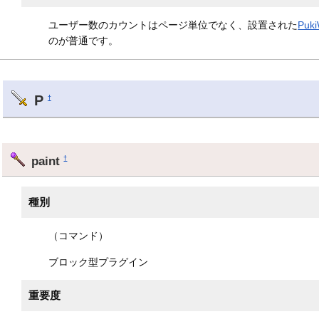
ユーザー数のカウントはページ単位でなく、設置された
Puki
のが普通です。
P
†
paint
†
種別
（コマンド）
ブロック型プラグイン
重要度