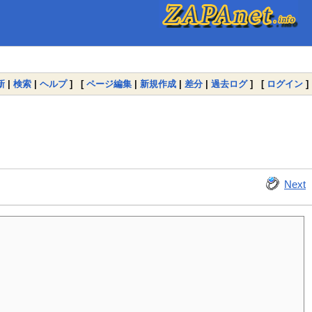
新
|
検索
|
ヘルプ
] [
ページ編集
|
新規作成
|
差分
|
過去ログ
] [
ログイン
]
Next