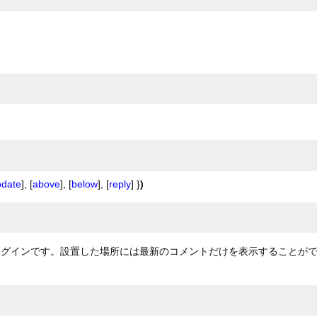
odate
], [
above
], [
below
], [
reply
] }
)
プラグインです。設置した場所には最新のコメントだけを表示することが