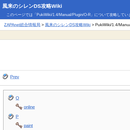
風来のシレンDS攻略Wiki
このページでは「PukiWiki/1.4/Manual/Plugin/O-R」について攻略して
ZAPAnet総合情報局
>
風来のシレンDS攻略Wiki
> PukiWiki/1.4/Manua
Prev
O
online
P
paint