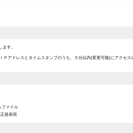
します。
ＩＰアドレスとタイムスタンプのうち、５分以内(変更可能)にアクセス
するファイル
用の正規表現