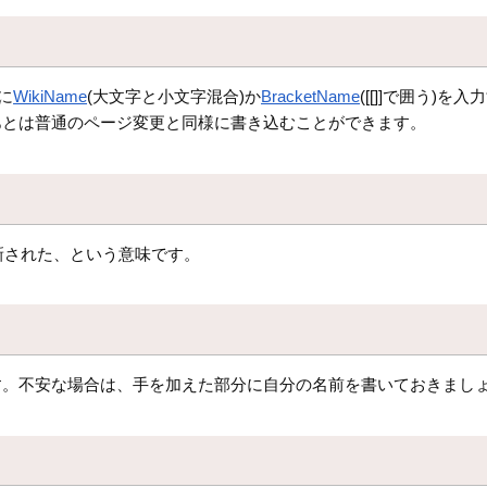
に
WikiName
(大文字と小文字混合)か
BracketName
([[]]で囲う)
あとは普通のページ変更と同様に書き込むことができます。
更新された、という意味です。
。不安な場合は、手を加えた部分に自分の名前を書いておきましょう