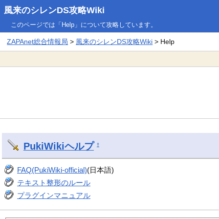
風来のシレンDS攻略Wiki
このページでは「Help」について攻略しています。
ZAPAnet総合情報局
>
風来のシレンDS攻略Wiki
> Help
PukiWiki
ヘルプ
†
FAQ(PukiWiki-official)
(日本語)
テキスト整形のルール
プラグインマニュアル