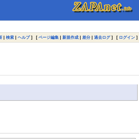
新
|
検索
|
ヘルプ
] [
ページ編集
|
新規作成
|
差分
|
過去ログ
] [
ログイン
]