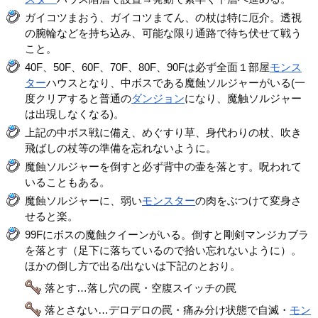
ガイコツまおう、ガイコツまてん、の杖は特に厄介。透視
の腕輪などを持ち込み、可能な限り通路で待ち伏せて戦う
こと。
40F、50F、60F、70F、80F、90Fは必ず全面１部屋
モンス
ター
ハウスとなり、中ボスである魔蝕ソルジャーがいる(一
度クリアすると普通の
ダンジョン
になり、魔触ソルジャー
は出現しなくなる)。
上記の中ボス戦に備え、めぐすり草、身代わりの杖、吹き
飛ばしの杖等の準備を忘れないように。
魔蝕ソルジャーを倒すと必ず背中の壷を落とす。呪われて
いることもある。
魔蝕ソルジャーに、弱い
モンスター
の肉をぶつけて変身さ
せると楽。
99Fにボスの魔蝕クイーンがいる。倒すと剛剣マンジカブラ
を落とす（足下に落ちているので拾い忘れないように）。
ほかの倒し方で出る/出ないは下記のとおり。
落とす…落し穴の罠・空腹スイッチの罠
落とさない…デロデロの罠・痛み分け状態で自滅・
モン