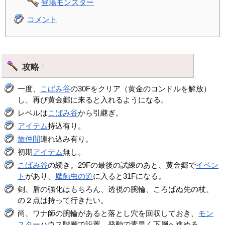
登場モンスター
コメント
攻略
†
一度、
こばみ谷
の30Fをクリア（黄金のコンドルを解放）
し、再び黄金郷に来ると入れるようになる。
レベルは
こばみ谷
から引継ぎ。
アイテム
持込有り。
旅仲間
連れ込み有り。
初期
アイテム
無し。
こばみ谷
の続き。29Fの最後の試練のあと、黄金郷で
イベン
ト
があり、
魔蝕虫の道
に入ると31Fになる。
剣、盾の強化はもちろん、透視の腕輪、ころばぬ先の杖、
の２点は持って行きたい。
尚、ワナ師の腕輪があると落とし穴を回収しておき、
モン
スター
ハウス階層で設置→発動で素早く下層へ進める。