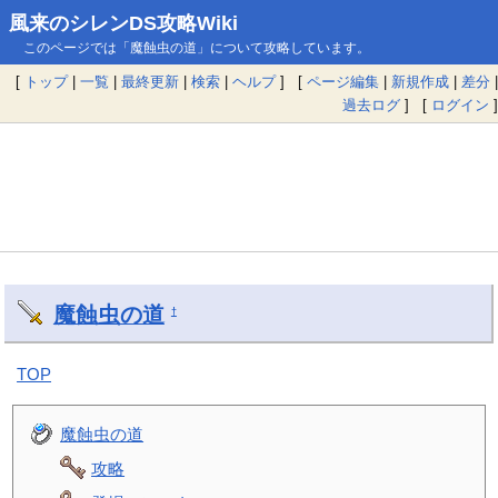
風来のシレンDS攻略Wiki
このページでは「魔蝕虫の道」について攻略しています。
[
トップ
|
一覧
|
最終更新
|
検索
|
ヘルプ
] [
ページ編集
|
新規作成
|
差分
|
過去ログ
] [
ログイン
]
魔蝕虫の道
†
TOP
魔蝕虫の道
攻略