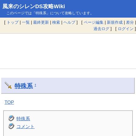
風来のシレンDS攻略Wiki
このページでは「特殊系」について攻略しています。
[
トップ
|
一覧
|
最終更新
|
検索
|
ヘルプ
] [
ページ編集
|
新規作成
|
差分
|
過去ログ
] [
ログイン
]
特殊系
†
TOP
特殊系
コメント