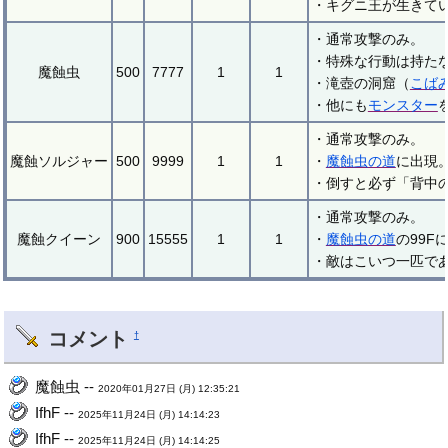
・キグニ王が生きて
・通常攻撃のみ。
・特殊な行動は持た
魔蝕虫
500
7777
1
1
・滝壺の洞窟（
こば
・他にも
モンスター
・通常攻撃のみ。
魔蝕ソルジャー
500
9999
1
1
・
魔蝕虫の道
に出現
・倒すと必ず「背中
・通常攻撃のみ。
魔蝕クイーン
900
15555
1
1
・
魔蝕虫の道
の99
・敵はこいつ一匹で
コメント
†
魔蝕虫 --
2020年01月27日 (月) 12:35:21
IfhF --
2025年11月24日 (月) 14:14:23
IfhF --
2025年11月24日 (月) 14:14:25