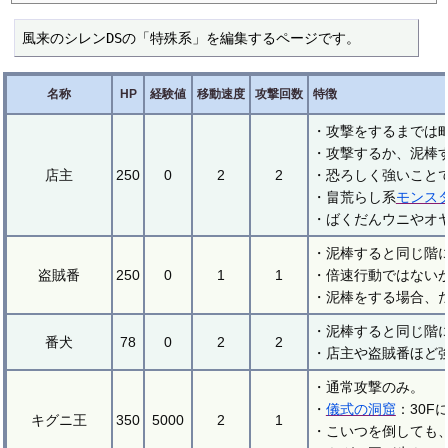
風来のシレンDSの「特殊系」を編集するページです。
名称
HP
経験値
移動速度
攻撃回数
特徴
・攻撃をするまでは
・攻撃するか、泥棒
店主
250
0
2
2
・恐ろしく強いこと
・畠荒らし系
モンス
・ばくだんウニやオ
・泥棒すると同じ階
盗賊番
250
0
1
1
・倍速行動ではない
・泥棒をする場合、
・泥棒すると同じ階
番犬
78
0
2
2
・店主や盗賊番ほど
・通常攻撃のみ。
・
儀式の洞窟
：30
キグニ王
350
5000
2
1
・こいつを倒しても