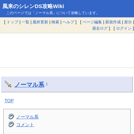
風来のシレンDS攻略Wiki
このページでは「ノーマル系」について攻略しています。
[
トップ
|
一覧
|
最終更新
|
検索
|
ヘルプ
] [
ページ編集
|
新規作成
|
差分
|
過去ログ
] [
ログイン
]
ノーマル系
†
TOP
ノーマル系
コメント