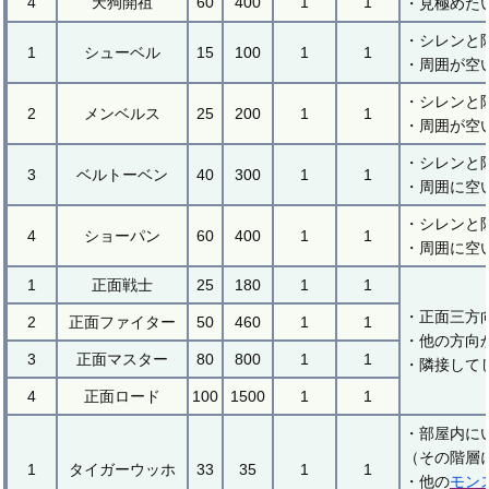
4
天狗開祖
60
400
1
1
・見極めた
・シレンと
1
シューベル
15
100
1
1
・周囲が空
・シレンと
2
メンベルス
25
200
1
1
・周囲が空
・シレンと
3
ベルトーベン
40
300
1
1
・周囲に空
・シレンと
4
ショーパン
60
400
1
1
・周囲に空
1
正面戦士
25
180
1
1
・正面三方
2
正面ファイター
50
460
1
1
・他の方向
3
正面マスター
80
800
1
1
・隣接して
4
正面ロード
100
1500
1
1
・部屋内に
（その階層
1
タイガーウッホ
33
35
1
1
・他の
モン