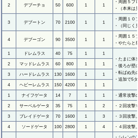
・周囲５ブ
2
デブーチョ
50
600
1
1
・（本来は
・周囲１０
3
デブートン
70
2100
1
1
・（同じく
・周囲１５
4
デブーゴン
90
3500
1
1
・やたらと
1
ドレムラス
40
75
1
1
・たまに体
2
マッドレムラス
60
800
1
1
・後ろが壁
・転ばぬ先
3
ハードレムラス
130
1600
1
1
・追加で5
4
ヘビーレムラス
150
4200
1
1
1
ナイフゲータ
14
7
1
1
・通常攻撃
2
サーベルゲータ
35
75
1
2
・２回攻撃
3
ブレイドゲータ
70
1600
1
3
・３回攻撃
4
ソードゲータ
100
2800
1
4
・４回攻撃
・シレンの