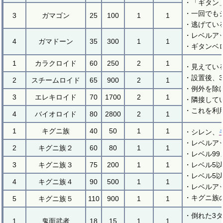
・「ギタン
・一回でも
3
ガマゴン
25
100
1
1
・逃げてい
・レベルア
4
ガマドーン
35
300
1
1
・ギタンベ
1
カラクロイド
60
250
2
1
・見えてい
・設置後、
2
スチームロイド
65
900
2
1
・例外を除
3
エレキロイド
70
1700
2
1
・隣接して
・これを利
4
バイオロイド
80
2800
2
1
1
キグニ族
40
50
1
1
・シレン、
・レベルア
2
キグニ族２
60
80
1
1
・レベル99
3
キグニ族３
75
200
1
1
・レベル5
・レベル5
4
キグニ族４
90
500
1
1
・レベルア
・キグニ族
5
キグニ族５
110
900
1
1
・倒れた3
1
鬼面武者
18
15
1
1