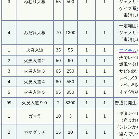
3
ねむり大根
55
500
1
1
・ジェノサ
・ゲイズ系
・「毒消し
・一定範囲
4
みだれ大根
70
1300
1
1
・ジェノサ
・「毒消し
1
火炎入道
35
55
1
1
・
アイテム
・炎でレベ
2
火炎入道２
50
90
1
1
・爆風で分
3
火炎入道３
65
250
1
1
・サビの罠
・レベル99
4
火炎入道４
80
550
1
1
・レベル5
・オヤジ戦
5
火炎入道５
95
950
1
1
99
火炎入道９９
?
3300
1
1
普通に発生
・ギタンベ
1
ガマラ
10
3
1
1
・（盗まれ
（シレンか
2
ガマグッチ
15
10
1
1
・盗んでい