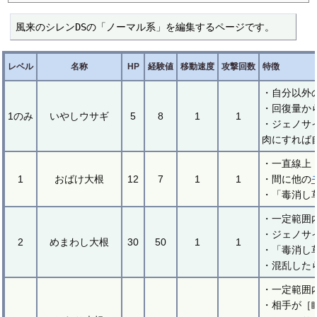
風来のシレンDSの「ノーマル系」を編集するページです。
レベル
名称
HP
経験値
移動速度
攻撃回数
特徴
・自分以外
・回復量か
1のみ
いやしウサギ
5
8
1
1
・ジェノサ
肉にすれば
・一直線上
1
おばけ大根
12
7
1
1
・間に他の
・「毒消し
・一定範囲
・ジェノサ
2
めまわし大根
30
50
1
1
・「毒消し
・混乱した
・一定範囲
・相手が［