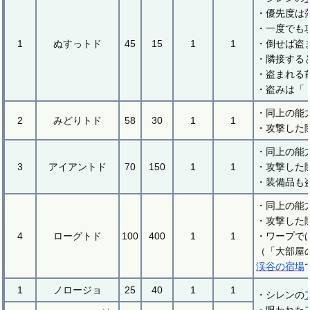
・優先度は
・一度でも
1
ぬすっトド
45
15
1
1
・倒せば盗
・隣接する
・盗まれる
・盗みは「
・同上の能
2
みどりトド
58
30
1
1
・攻撃した
・同上の能
3
アイアントド
70
150
1
1
・攻撃した
・装備品も
・同上の能
・攻撃した
4
ローグトド
100
400
1
1
・ワープで
（「大部屋
渓谷の宿場
1
ノロージョ
25
40
1
1
・シレンの