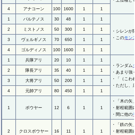
・上位種と
4
アナコーン
100
1600
1
1
1
パルテノス
30
48
1
1
2
ミストノス
50
300
1
1
・シレンが
・この
モン
3
ヴェルギノス
70
650
1
1
4
ゴルディノス
100
1600
1
1
1
兵隊アリ
20
10
1
1
・ランダム
2
隊長アリ
35
40
1
1
・あまり強
・「（こわ
3
大将アリ
50
200
1
1
・ただし、
4
元帥アリ
80
450
1
1
・「木の矢
1
ボウヤー
12
6
1
1
・射程範囲
・間に他の
・「鉄の矢
2
クロスボウヤー
16
11
1
1
・射程範囲