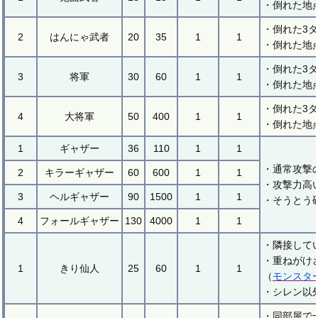
・倒れた地
・倒れた3
2
はんにゃ武者
20
35
1
1
・倒れた地
・倒れた3
3
将軍
30
60
1
1
・倒れた地
・倒れた3
4
大将軍
50
400
1
1
・倒れた地
1
ギャザー
36
110
1
1
・通常攻撃
2
キラーギャザー
60
600
1
1
・攻撃力高
3
ヘルギャザー
90
1500
1
1
・そうとう
4
フォールギャザー
130
4000
1
1
・隣接して
・重ねがけ
1
きり仙人
25
60
1
1
（
モンスタ
・シレン以
・同部屋で