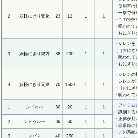
・使用率は
・一撃で倒
2
妖怪にぎり変化
23
12
1
1
・この特技
・呪われて
・おにぎり
・シレンを
（［おにぎ
3
妖怪にぎり親方
38
200
1
1
・呪われて
・おにぎり
・シレンの
・シレンが
4
妖怪にぎり元締
70
1500
1
1
・［おにぎ
・呪われて
・
アイテム
1
ンドゥバ
30
20
1
1
・識別する
・正体が判
2
ンドゥルー
35
60
1
1
・非常時に
・この系統
3
ンバマ
40
250
1
1