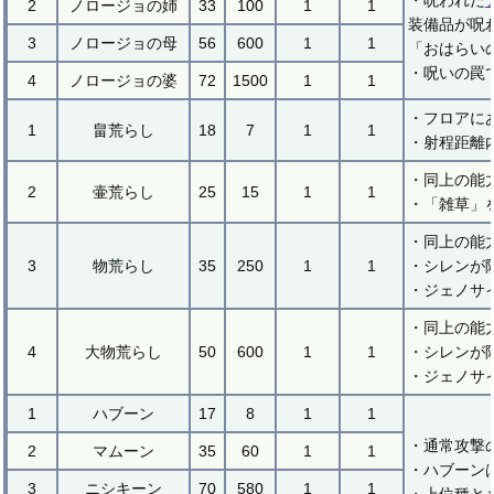
・呪われた
2
ノロージョの姉
33
100
1
1
装備品が呪
3
ノロージョの母
56
600
1
1
「おはらい
・呪いの罠
4
ノロージョの婆
72
1500
1
1
・フロアに
1
畠荒らし
18
7
1
1
・射程距離
・同上の能
2
壷荒らし
25
15
1
1
・「雑草」
・同上の能
3
物荒らし
35
250
1
1
・シレンが
・ジェノサ
・同上の能
4
大物荒らし
50
600
1
1
・シレンが
・ジェノサ
1
ハブーン
17
8
1
1
・通常攻撃
2
マムーン
35
60
1
1
・ハブーン
3
ニシキーン
70
580
1
1