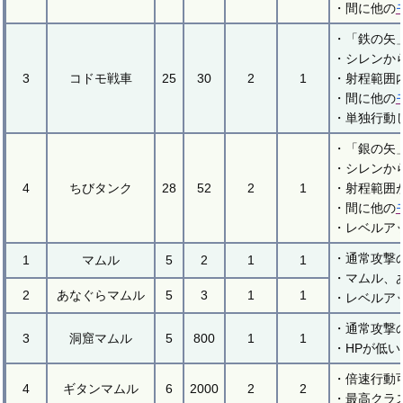
・間に他の
・「鉄の矢
・シレンか
3
コドモ戦車
25
30
2
1
・射程範囲
・間に他の
・単独行動
・「銀の矢
・シレンか
4
ちびタンク
28
52
2
1
・射程範囲
・間に他の
・レベルア
・通常攻撃
1
マムル
5
2
1
1
・マムル、
2
あなぐらマムル
5
3
1
1
・レベルア
・通常攻撃
3
洞窟マムル
5
800
1
1
・HPが低
・倍速行動
4
ギタンマムル
6
2000
2
2
・最高クラ