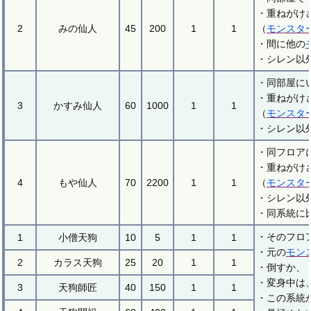
・重ねがけ
2
みの仙人
45
200
1
1
（
モンスタ
・間に他の
・シレン以
・同部屋に
・重ねがけ
3
かすみ仙人
60
1000
1
1
（
モンスタ
・シレン以
・同フロア
・重ねがけ
4
もや仙人
70
2200
1
1
（
モンスタ
・シレン以
・同系統に
・そのフロ
1
小僧天狗
10
5
1
1
・元の
モン
2
カラス天狗
25
20
1
1
・倒すか、
・変身中は
3
天狗師匠
40
150
1
1
・この系統