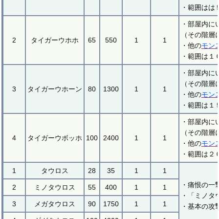
・範囲はは
・部屋内に
（その階層
2
タイガーウホホ
65
550
1
1
・他の
モン
・範囲は１
・部屋内に
（その階層
3
タイガーウホーン
80
1300
1
1
・他の
モン
・範囲は１
・部屋内に
（その階層
4
タイガーウボッホ
100
2400
1
1
・他の
モン
・範囲は２
1
タウロス
28
35
1
1
・痛恨の一
2
ミノタウロス
55
400
1
1
・「ミノタ
3
メガタウロス
90
1750
1
1
・基本の攻