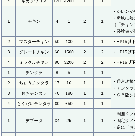
4
ギガタウロス
120
4200
1
1
・シレンか
・爆風に巻
1
チキン
4
1
2
1
（「チキン
・経験値が
2
マスターチキン
50
400
1
1
・HP15以
3
グレートチキン
60
1500
2
2
・HP15以
4
ミラクルチキン
80
3200
2
2
・HP15以
1
チンタラ
8
5
1
1
・通常攻撃
2
ちゅうチンタラ
17
16
1
1
・チンタラ
3
おおチンタラ
40
180
1
1
・ＧＢ版シ
4
とくだいチンタラ
60
650
1
1
・周囲２ブ
1
デブータ
34
25
1
1
・固定ダメ
・逆に「お