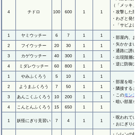
（「メッキ
4
チドロ
100
600
1
1
・攻撃した
・わざと発
・「サビよ
1
ヤミウッチー
6
7
1
1
・部屋内、
・矢かかま
2
フイウッチー
20
30
1
1
・通路に誘
3
カゲウッチー
40
300
1
1
・出現階層
・逆に防御
4
ミダレウッチー
60
800
1
1
1
やみふくろう
5
10
1
1
・部屋を暗
2
ようまふくろう
7
50
1
1
・隣接する
・この
モン
3
あんこくふくろう
10
200
1
1
・暗い部屋
4
こんとんふくろう
15
650
1
1
・呪われて
1
妖怪にぎり見習い
7
4
1
1
・おにぎり
・シレンの