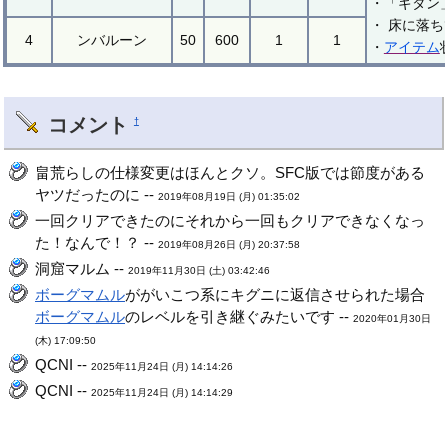
・「ギタン
・ 床に落
4
ンバルーン
50
600
1
1
・
アイテム
コメント
†
畠荒らしの仕様変更はほんとクソ。SFC版では節度がある
ヤツだったのに --
2019年08月19日 (月) 01:35:02
一回クリアできたのにそれから一回もクリアできなくなっ
た！なんで！？ --
2019年08月26日 (月) 20:37:58
洞窟マルム --
2019年11月30日 (土) 03:42:46
ボーグマムル
ががいこつ系にキグニに返信させられた場合
ボーグマムル
のレベルを引き継ぐみたいです --
2020年01月30日
(木) 17:09:50
QCNI --
2025年11月24日 (月) 14:14:26
QCNI --
2025年11月24日 (月) 14:14:29