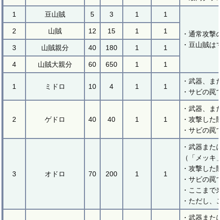
1
豆山賊
5
3
1
1
2
山賊
12
15
1
1
・通常攻撃
・豆山賊は
3
山賊親分
40
180
1
1
4
山賊大親分
60
650
1
1
・武器、ま
1
ミドロ
10
4
1
1
・サビの罠
・武器、ま
2
ゲドロ
40
40
1
1
・攻撃した
・サビの罠
・武器また
（「メッキ
・攻撃した
3
オドロ
70
200
1
1
・サビの罠
・ここまで
・ただし、
・武器また