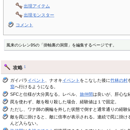
出現アイテム
出現モンスター
コメント
風来のシレンDSの「掛軸裏の洞窟」を編集するページです。
攻略
†
ガイバラ
イベント
、ナオキ
イベント
をこなした後に
竹林の村
窟
へ行けるようになる。
SFCと仕様が大分異なる。レベル、
旅仲間
は良いが、肝心な
罠を使わず、敵を殴り殺した場合、経験値は１で固定。
ただし、ワナ師の腕輪を外した状態で倒すと通常通りの経験
敵を罠に掛けると、敵に倍率が表示される。連続で罠に掛け
んど入らない。