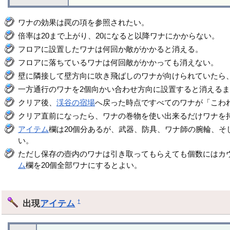
ワナの効果は罠の項を参照されたい。
倍率は20まで上がり、20になると以降ワナにかからない。
フロアに設置したワナは何回か敵がかかると消える。
フロアに落ちているワナは何回敵がかかっても消えない。
壁に隣接して壁方向に吹き飛ばしのワナが向けられていたら
一方通行のワナを2個向かい合わせ方向に設置すると消える
クリア後、
渓谷の宿場
へ戻った時点ですべてのワナが「こわ
クリア直前になったら、ワナの巻物を使い出来るだけワナを持
アイテム
欄は20個分あるが、武器、防具、ワナ師の腕輪、そ
い。
ただし保存の壺内のワナは引き取ってもらえても個数にはカ
ム
欄を20個全部ワナにするとよい。
出現
アイテム
†