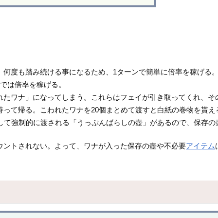
、何度も踏み続ける事になるため、1ターンで簡単に倍率を稼げる
までは倍率を稼げる。
れたワナ」になってしまう。これらはフェイが引き取ってくれ、そ
って帰る。こわれたワナを20個まとめて渡すと白紙の巻物を貰え
して強制的に渡される「うっぷんばらしの壺」があるので、保存の
ウントされない。よって、ワナが入った保存の壺や不必要
アイテム