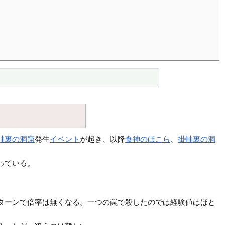
軸裏の洞窟
発生
イベント
が起き、以降
食神のほこら
、
掛軸裏の洞
っている。
ターンで倍率は無くなる。一つの罠で殺したのでは経験値はほと