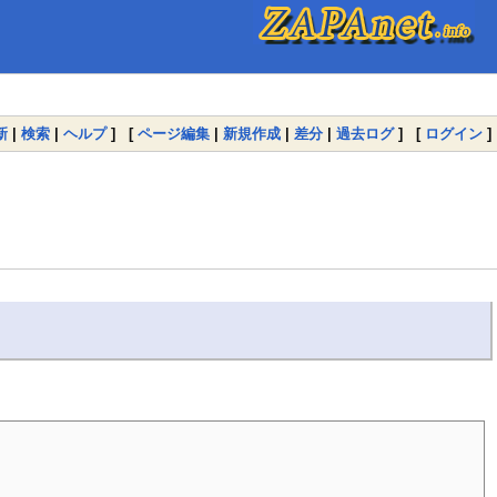
新
|
検索
|
ヘルプ
] [
ページ編集
|
新規作成
|
差分
|
過去ログ
] [
ログイン
]