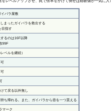
敵をレベルアップさせ、罠で倍率をかけて倒せば経験値が一気に入
ガイバラ屋敷
てしまったガイバラを救出する
Fを目指す
現するのは16F以降
数99F
のレベルを継続）
不可
不可
可
かけて戻る以外無し
が持ち帰れる。また、ガイバラから壺を一つ貰える
ラマーク