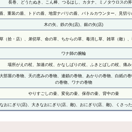
長巻、どうたぬき、こん棒、つるはし、カタナ、ミノタウロスの斧(
、重装の盾、トドの盾、地雷ナバリの盾、バトルカウンター、見切りの盾
木の矢、鉄の矢(店)、銀の矢(店)
草（拾・店）、弟切草、命の草、ちからの草、毒消し草、雑草（敵）、
ワナ師の腕輪
場所がえの杖、加速の杖、かなしばりの杖、ふきとばしの杖、痛み
大部屋の巻物、天の恵みの巻物、連鎖の巻物、あかりの巻物、白紙の巻
の巻物、ワナの巻物
やりすごしの壷、変化の壷、保存の壷、背中の壷
なおにぎり(店)、大きなおにぎり(店、敵)、おにぎり(店、敵)、くさった