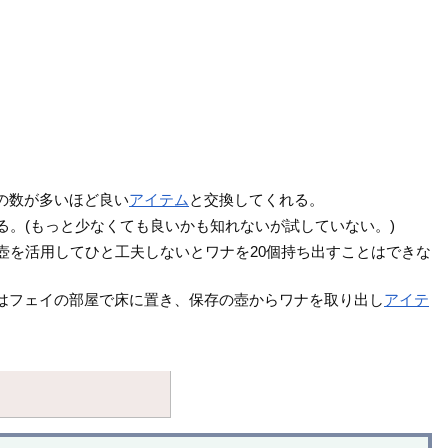
。
の数が多いほど良い
アイテム
と交換してくれる。
る。(もっと少なくても良いかも知れないが試していない。)
壺を活用してひと工夫しないとワナを20個持ち出すことはできな
はフェイの部屋で床に置き、保存の壺からワナを取り出し
アイテ