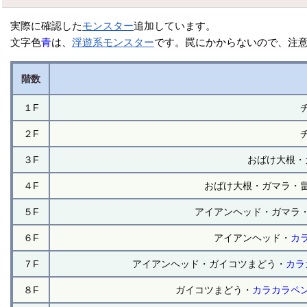
実際に確認した
モンスター
追加しています。
文字色
青
は、
浮遊系
モンスター
です。罠にかからないので、注意
階数
１F
２F
３F
おばけ大根・
４F
おばけ大根・ガマラ・
５F
アイアンヘッド・ガマラ
６F
アイアンヘッド・
カ
７F
アイアンヘッド・ガイコツまどう・
カラ
８F
ガイコツまどう・
カラカラペ