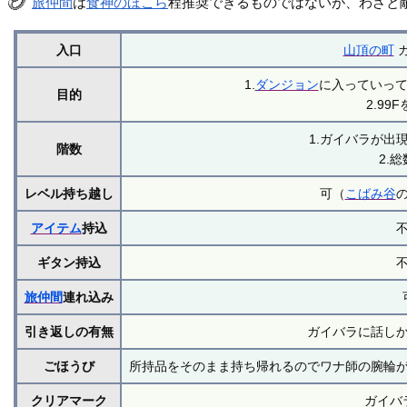
旅仲間
は
食神のほこら
程推奨できるものではないが、わざと
入口
山頂の町
1.
ダンジョン
に入っていっ
目的
2.99
1.ガイバラが出
階数
2.総
レベル持ち越し
可（
こばみ谷
アイテム
持込
ギタン持込
旅仲間
連れ込み
引き返しの有無
ガイバラに話し
ごほうび
所持品をそのまま持ち帰れるのでワナ師の腕輪
クリアマーク
ガイバ