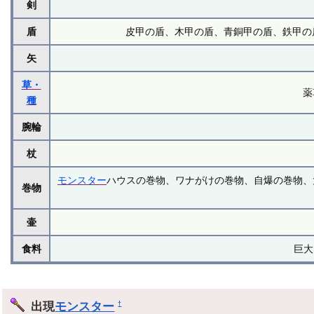
剣
盾
皮甲の盾、木甲の盾、青銅甲の盾、鉄甲の盾
矢
草・
薬
種
腕輪
杖
モンスター
ハウスの巻物、ワナがけの巻物、自爆の巻物、
巻物
壷
食料
巨大
出現
モンスター
†