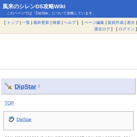
風来のシレンDS攻略Wiki
このページでは「DipStar」について攻略しています。
[
トップ
|
一覧
|
最終更新
|
検索
|
ヘルプ
] [
ページ編集
|
新規作成
|
差分
|
過去ログ
] [
ログイン
]
DipStar
†
TOP
DipStar