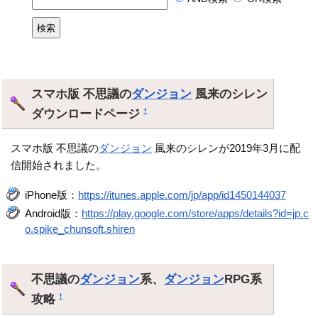
スマホ版 不思議の
ダンジョン
風来のシレン
ダウンロードページ
†
スマホ版 不思議の
ダンジョン
風来のシレンが2019年3月に配
信開始されました。
iPhone版：
https://itunes.apple.com/jp/app/id1450144037
Android版：
https://play.google.com/store/apps/details?id=jp.c
o.spike_chunsoft.shiren
不思議の
ダンジョン
系、
ダンジョン
RPG系
攻略
†