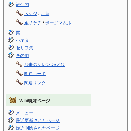
旅仲間
ペケジ
/
お竜
座頭ケチ
/
ボーグマムル
罠
小ネタ
セリフ集
その他
風来のシレンDSとは
改造コード
関連リンク
†
Wiki特殊ページ
メニュー
最近更新されたページ
最近削除されたページ