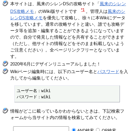
本サイトは、風来のシレンDSの攻略サイト「
風来のシレン
*1
DS攻略メモ
」のWiki版サイトです
。管理人は
風来のシ
レンDS攻略メモ
を優先して攻略し、徐々に本Wikiにデータ
を移しています。通常の攻略サイトと違い、誰でも攻略デ
ータ等を追加・編集することができるようになっています
ので、自分で発見した情報などを共有することができます
（ただし、他サイトの情報などをそのまま転載しないよう
ご注意ください）。全ページリンクフリーとなっていま
す。
2020年6月にデザインリニューアルしました！
Wikiページ編集時には、以下のユーザー名と
パスワード
を入
力してから編集してください。
ユーザー名：wiki

パスワード：wiki
情報がどこに載っているかわからないときは、下記検索フ
ォームから当サイト内の情報を検索してみてください。
AND検索
OR検索