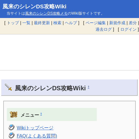
風来のシレンDS攻略Wiki
当サイトは
風来のシレンDS攻略メモ
のWiki版サイトです。
[
トップ
|
一覧
|
最終更新
|
検索
|
ヘルプ
] [
ページ編集
|
新規作成
|
差分
|
過去ログ
] [
ログイン
]
風来のシレンDS攻略Wiki
†
†
メニュー
Wikiトップページ
FAQ(よくある質問)