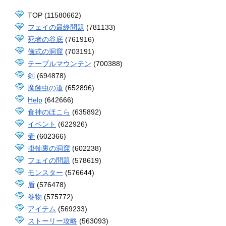
TOP (11580662)
フェイの最終問題
(781133)
死者の谷底
(761916)
儀式の洞窟
(703191)
テーブルマウンテン
(700388)
剣
(694878)
魔蝕虫の道
(652896)
Help
(642666)
食神のほこら
(635892)
イベント
(622926)
壷
(602366)
掛軸裏の洞窟
(602238)
フェイの問題
(578619)
モンスター
(576644)
盾
(576478)
巻物
(575772)
アイテム
(569233)
ストーリー攻略
(563093)