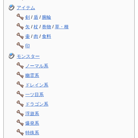
アイテム
剣
/
盾
/
腕輪
矢
/
杖
/
巻物
/
草・種
壷
/
肉
/
食料
印
モンスター
ノーマル系
幽霊系
ドレイン系
一ツ目系
ドラゴン系
浮遊系
爆発系
特殊系