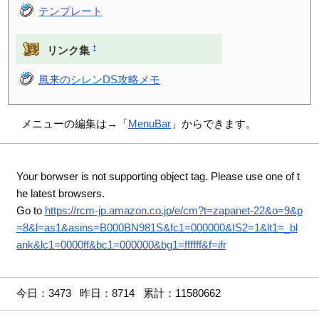
テンプレート
†
リンク集
風来のシレンDS攻略メモ
メニューの編集は→「
MenuBar
」からできます。
Your borwser is not supporting object tag. Please use one of t
he latest browsers.
Go to
https://rcm-jp.amazon.co.jp/e/cm?t=zapanet-22&o=9&p
=8&l=as1&asins=B000BN981S&fc1=000000&IS2=1&lt1=_bl
ank&lc1=0000ff&bc1=000000&bg1=ffffff&f=ifr
今日：3473 昨日：8714 累計：11580662