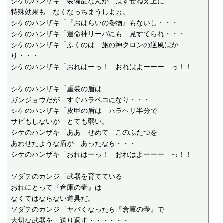
シケのハンザキ「装備品なんか　はずせねえ上に

特殊効果も　なくなっちまうしよぉ。

シケのハンザキ「『おはらいの巻物』もないし・・・

シケのハンザキ「運命神リーバにも　見すてられ・・・

シケのハンザキ「ふくのは　旅の神クロンの逆風ばか
り・・・

シケのハンザキ「おれはーっ！　おれはよーーー　っ！！

シケのハンザキ「重装の盾は

ガンジョウだが　すぐハラペコになり・・・

シケのハンザキ「皮甲の盾は　ハラヘリ半分で

サビもしないが　とても弱い。

シケのハンザキ「ああ　せめて　このふたつを

あわせたような盾が　あったなら・・・

シケのハンザキ「おれはーっ！　おれはよーーー　っ！！

ソダテのカンジ「武器を育てている

おれにとって『倉庫の壷』は

なくてはならない道具だ。

ソダテのカンジ「ヤバくなったら『倉庫の壷』で

大切な武器を　送り返す・・・・・・
