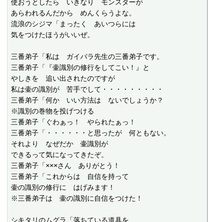
使おうとしたら　いきなり　モンスターが

あらわれるんだから　めんくらうよな。

流浪のシジマ「まったく　あいつらには

気をつけたほうがいいぜ。

三番弟子「私は　ガイバラ先生の三番弟子です。

三番弟子「『壷識別の修行をしてこい！』と

やしきを　追い出されたのですが

私は壷の識別が　苦手でして・・・・・・・・・

三番弟子「何か　いい方法は　ないでしょうか？

※識別の巻物を投げつける

三番弟子「ぐわぁっ！　やられたぁっ！

三番弟子「・・・・・・と思ったが　何ともない。

それより　なぜだか　壷識別が

できるって気になってきたぞ。

三番弟子「×××さん　ありがとう！

三番弟子「これからは　自信を持って

壷の識別の修行に　はげみます！

※三番弟子は　壷の識別に自信をつけた！

シキタリのムグラ「落ちている道具を
