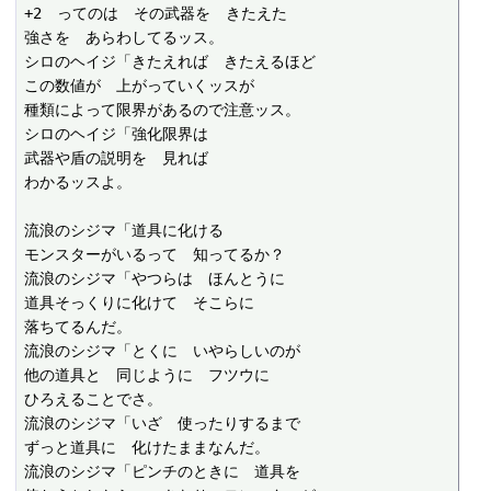
+2　ってのは　その武器を　きたえた

強さを　あらわしてるッス。

シロのヘイジ「きたえれば　きたえるほど

この数値が　上がっていくッスが

種類によって限界があるので注意ッス。

シロのヘイジ「強化限界は

武器や盾の説明を　見れば

わかるッスよ。

流浪のシジマ「道具に化ける

モンスターがいるって　知ってるか？

流浪のシジマ「やつらは　ほんとうに

道具そっくりに化けて　そこらに

落ちてるんだ。

流浪のシジマ「とくに　いやらしいのが

他の道具と　同じように　フツウに

ひろえることでさ。

流浪のシジマ「いざ　使ったりするまで

ずっと道具に　化けたままなんだ。

流浪のシジマ「ピンチのときに　道具を
