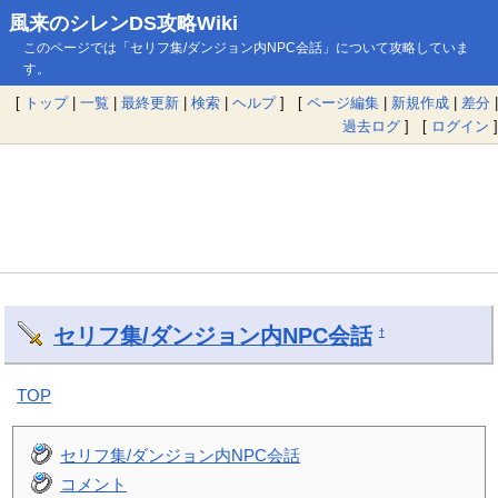
風来のシレンDS攻略Wiki
このページでは「セリフ集/ダンジョン内NPC会話」について攻略していま
す。
[
トップ
|
一覧
|
最終更新
|
検索
|
ヘルプ
] [
ページ編集
|
新規作成
|
差分
|
過去ログ
] [
ログイン
]
セリフ集/ダンジョン内NPC会話
†
TOP
セリフ集/ダンジョン内NPC会話
コメント