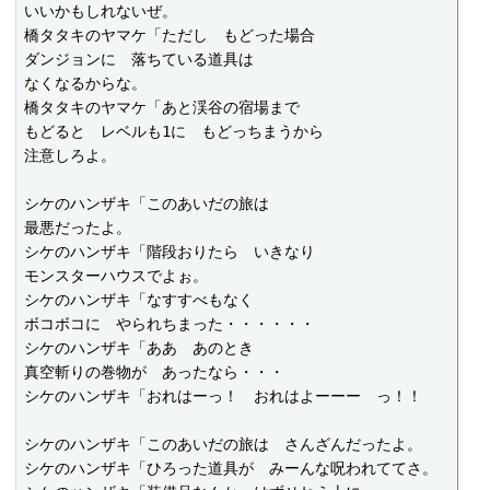
いいかもしれないぜ。

橋タタキのヤマケ「ただし　もどった場合

ダンジョンに　落ちている道具は

なくなるからな。

橋タタキのヤマケ「あと渓谷の宿場まで

もどると　レベルも1に　もどっちまうから

注意しろよ。

シケのハンザキ「このあいだの旅は

最悪だったよ。

シケのハンザキ「階段おりたら　いきなり

モンスターハウスでよぉ。

シケのハンザキ「なすすべもなく

ボコボコに　やられちまった・・・・・・

シケのハンザキ「ああ　あのとき

真空斬りの巻物が　あったなら・・・

シケのハンザキ「おれはーっ！　おれはよーーー　っ！！

シケのハンザキ「このあいだの旅は　さんざんだったよ。

シケのハンザキ「ひろった道具が　みーんな呪われててさ。
