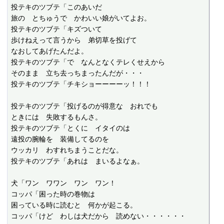
投テキのツブテ「このあいだ

旅の　とちゅうで　かわいい娘がいてよお。

投テキのツブテ「キズついて

歩けねえって言うから　弟切草を投げて

なおしてあげたんだよ。

投テキのツブテ「で　なんとなくテレくせえから

そのまま　立ち去っちまったんだが・・・

投テキのツブテ「チキショーーーーッ！！！

投テキのツブテ「投げるのが得意な　おれでも

ときには　失敗するもんさ。

投テキのツブテ「とくに　イタイのは

遠投の腕輪を　装備してるのを

ウッカリ　わすれちまうことだな。

投テキのツブテ「あれは　まいるよなぁ。

犬「ワン　ワワン　ワン　ワン！

コッパ「困った時の巻物は

困っている時に読むと　何かが起こる。

コッパ「けど　わしは犬だから　読めない・・・・・・
