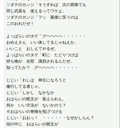
ソダテのカンジ「そうすれば　次の冒険でも

同じ武器を　使えるってワケよ。

ソダテのカンジ「フッ　最後に笑うのは

このおれだぜ！

よっぱらいのタゲ「グヘヘヘヘ・・・・・・

おめえさん　いい体してるじゃねえか。

いいこと　おしえてやるぜ。

よっぱらいのタゲ「町に　たどりつけば

持ち物が　全部　識別されるんだぜ。

知ってたか？　グヘヘヘヘ・・・・・・

じじい「わしは　神主になろうと

修行してる者じゃ。

じじい「しかし　なかなか

おはらいの呪文が　覚えられん。

何か　いい方法が　ないかのう？

※おはらいの巻物を投げつける

じじい「おおっ！　・・・・・・なぜかしらん？

頭の中に　おはらいの呪文が
