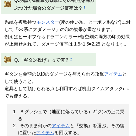
Q.弱点が2種類ある敵にその弱点を両方
†
ぶつけた場合のダメージ倍率は？
系統を複数持つ
モンスター
(死の使い系、ヒーポフ系など)に対
して「○○系に大ダメージ」の印の効果が重なります。
例えばヒーポフならドラゴンキラー+斬空剣の両方の印の効果
が上乗せされて、ダメージ倍率は 1.5×1.5=2.25 となります。
†
Q.「ギタン投げ」って何？
ギタンを金額の1/10のダメージを与えられる攻撃
アイテム
と
して使うこと。
道具として預けられる点も利用すれば机山タイムアタックetc
でも使える。
Ｂダッシュで（地面に落ちている）ギタンの上に乗
る
そのまま何かの
アイテム
と『交換』を選ぶ。その後
に置いた
アイテム
を回収する。