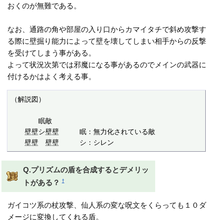
おくのが無難である。
なお、通路の角や部屋の入り口からカマイタチで斜め攻撃す
る際に壁掘り能力によって壁を壊してしまい相手からの反撃
を受けてしまう事がある。
よって状況次第では邪魔になる事があるのでメインの武器に
付けるかはよく考える事。
（解説図）

　　　　眠敵　　　　

　　壁壁シ壁壁　　　眠：無力化されている敵

　　壁壁　壁壁　　　シ：シレン
Q.プリズムの盾を合成するとデメリッ
†
トがある？
ガイコツ系の杖攻撃、仙人系の変な呪文をくらっても１０ダ
メージに変換してくれる盾。