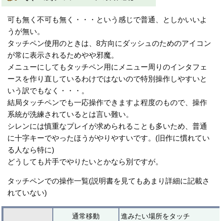
可も無く不可も無く・・・という感じで普通、としかいいよ
うが無い。
タッチペン使用のときは、8方向にダッシュのためのアイコン
が常に表示されるためやや邪魔。
メニューにしてもタッチペン用にメニュー周りのインタフェ
ースを作り直しているわけではないので特別操作しやすいと
いう訳でもなく・・・。
結局タッチペンでも一応操作できますよ程度のもので、操作
系統が洗練されているとは言い難い。
シレンには慎重なプレイが求められることも多いため、普通
に十字キーでやったほうがやりやすいです。(旧作に慣れてい
る人なら特に)
どうしても片手でやりたいとかなら別ですが。
タッチペンでの操作一覧(説明書を見てもあまり詳細に記載さ
れていない)
通常移動
進みたい場所をタッチ