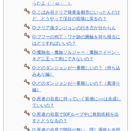
ったよ（´・ω・｀）
Q.こばみ谷クリア後黄金都市にいったんだけ
ど、どうやって渓谷の宿場に戻るの？
Q:クリア後ダンジョンの行き方が分からん
Q:ブフーの包丁・ワナ師の腕輪を持ち帰るに
はどうすればいいの？
Q:魔蝕虫・魔蝕ソルジャー・魔蝕クイーン・
キグニ王って肉にできないの？
Q:どのダンジョンが一番難しいの？（持ち込
みあり編）
Q:どのダンジョンが一番難しいの？（素潜り
編）
Q.死者の谷底に持っていく装備に○○は合成し
ていいの？
Q.死者の谷底で50Fループ中に救助依頼を出
すとどうなるの？
Q.死者の谷底で階段が無い、隠し通路も全部