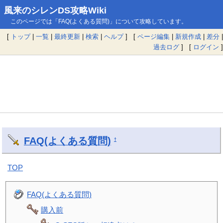
風来のシレンDS攻略Wiki
このページでは「FAQ(よくある質問)」について攻略しています。
[
トップ
|
一覧
|
最終更新
|
検索
|
ヘルプ
] [
ページ編集
|
新規作成
|
差分
|
過去ログ
] [
ログイン
]
FAQ(よくある質問)
†
TOP
FAQ(よくある質問)
購入前