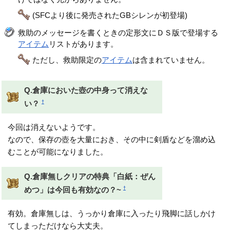
(SFCより後に発売されたGBシレンが初登場)
救助のメッセージを書くときの定形文にＤＳ版で登場する
アイテム
リストがあります。
ただし、救助限定の
アイテム
は含まれていません。
Q.倉庫においた壺の中身って消えな
†
い？
今回は消えないようです。
なので、保存の壺を大量におき、その中に剣盾などを溜め込
むことが可能になりました。
Q.倉庫無しクリアの特典「白紙：ぜん
†
めつ」は今回も有効なの？~
有効。倉庫無しは、うっかり倉庫に入ったり飛脚に話しかけ
てしまっただけなら大丈夫。