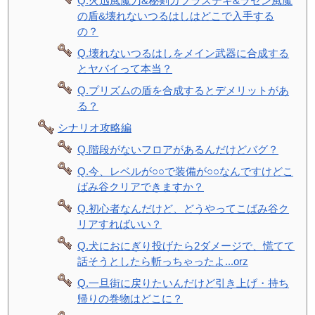
Q.火迅風魔刀&秘剣カブラステギ&ラセン風魔
の盾&壊れないつるはしはどこで入手する
の？
Q.壊れないつるはしをメイン武器に合成する
とヤバイって本当？
Q.プリズムの盾を合成するとデメリットがあ
る？
シナリオ攻略編
Q.階段がないフロアがあるんだけどバグ？
Q.今、レベルが○○で装備が○○なんですけどこ
ばみ谷クリアできますか？
Q.初心者なんだけど、どうやってこばみ谷ク
リアすればいい？
Q.犬におにぎり投げたら2ダメージで、慌てて
話そうとしたら斬っちゃったよ...orz
Q.一旦街に戻りたいんだけど引き上げ・持ち
帰りの巻物はどこに？