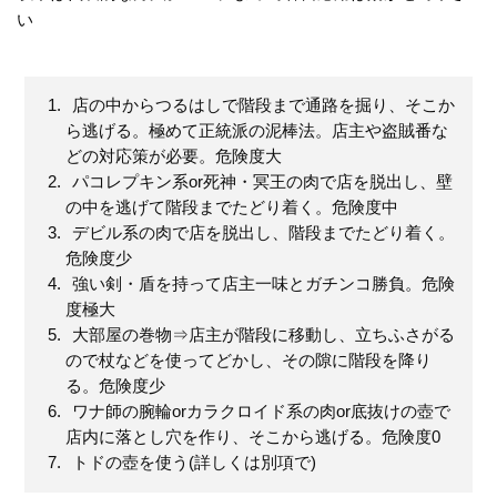
い
店の中からつるはしで階段まで通路を掘り、そこか
ら逃げる。極めて正統派の泥棒法。店主や盗賊番な
どの対応策が必要。危険度大
パコレプキン系or死神・冥王の肉で店を脱出し、壁
の中を逃げて階段までたどり着く。危険度中
デビル系の肉で店を脱出し、階段までたどり着く。
危険度少
強い剣・盾を持って店主一味とガチンコ勝負。危険
度極大
大部屋の巻物⇒店主が階段に移動し、立ちふさがる
ので杖などを使ってどかし、その隙に階段を降り
る。危険度少
ワナ師の腕輪orカラクロイド系の肉or底抜けの壺で
店内に落とし穴を作り、そこから逃げる。危険度0
トドの壺を使う(詳しくは別項で)