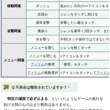
移動関連
ダッシュ
進みたい方向の>>アイコンをタ
足踏み
シレンをタッチし続ける
通常攻撃
攻撃したい敵をタッチ
攻撃関連
素振り
シレンを素早く2回タッチ、ま
矢を撃つ
不明(タッチ操作ではできない?)
メニューを開く
シレンを軽くタッチ
メニューを閉じる
×アイコンをタッチ
メニュー関連
アイテム
の整理
「整理」をタッチ
アイテム
の複数選択
○アイコンをタッチして
アイテ
†
Q.不具合は報告されていますか？
「
特定の場面で必ず止まる
」といったようなゲームの進行を
妨げる類のものはまだ報告はありません。