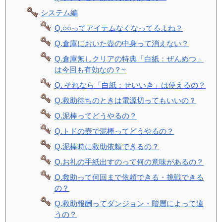
システム編
Q.○○ってアイテムなくなってるよね？
Q.倉庫においた壺の中身って消えない？
Q.倉庫無しクリアの特典「白紙：ぜんめつ」
は今回も有効なの？~
Q. それなら「白紙：せいいき」は使えるの？
Q.救助待ちのときは電源切ってもいいの？
Q.泥棒ってどうやるの？
Q.トドの壺で泥棒ってどうやるの？
Q.泥棒時に救助依頼できるの？
Q.お礼の手紙出すのって何の意味があるの？
Q.救助って何回まで依頼できる・挑戦できる
の？
Q.救助報酬ってダンジョン・階層によって違
うの？