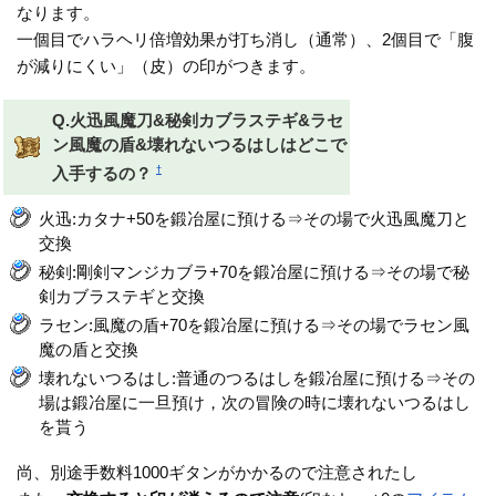
なります。
一個目でハラヘリ倍増効果が打ち消し（通常）、2個目で「腹
が減りにくい」（皮）の印がつきます。
Q.火迅風魔刀&秘剣カブラステギ&ラセ
ン風魔の盾&壊れないつるはしはどこで
†
入手するの？
火迅:カタナ+50を鍛冶屋に預ける⇒その場で火迅風魔刀と
交換
秘剣:剛剣マンジカブラ+70を鍛冶屋に預ける⇒その場で秘
剣カブラステギと交換
ラセン:風魔の盾+70を鍛冶屋に預ける⇒その場でラセン風
魔の盾と交換
壊れないつるはし:普通のつるはしを鍛冶屋に預ける⇒その
場は鍛冶屋に一旦預け，次の冒険の時に壊れないつるはし
を貰う
尚、別途手数料1000ギタンがかかるので注意されたし