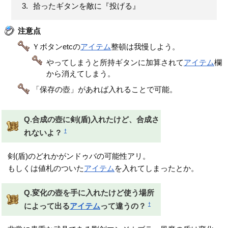
拾ったギタンを敵に『投げる』
注意点
Ｙボタンetcの
アイテム
整頓は我慢しよう。
やってしまうと所持ギタンに加算されて
アイテム
欄
から消えてしまう。
「保存の壺」があれば入れることで可能。
Q.合成の壺に剣(盾)入れたけど、合成さ
†
れないよ？
剣(盾)のどれかがンドゥバの可能性アリ。
もしくは値札のついた
アイテム
を入れてしまったとか。
Q.変化の壺を手に入れたけど使う場所
†
によって出る
アイテム
って違うの？