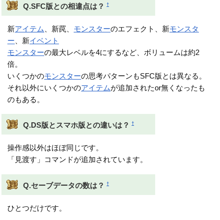
†
Q.SFC版との相違点は？
新
アイテム
、新罠、
モンスター
のエフェクト、新
モンスタ
ー
、新
イベント
モンスター
の最大レベルを4にするなど、ボリュームは約2
倍。
いくつかの
モンスター
の思考パターンもSFC版とは異なる。
それ以外にいくつかの
アイテム
が追加されたor無くなったも
のもある。
†
Q.DS版とスマホ版との違いは？
操作感以外はほぼ同じです。
「見渡す」コマンドが追加されています。
†
Q.セーブデータの数は？
ひとつだけです。