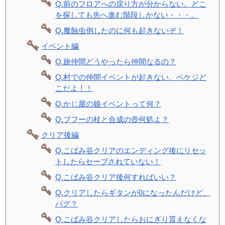
Q.前のフロアへの戻り方が分からない。どこ
を探しても先へ進む階段しかない・・・。
Q.魔蝕虫倒したのに何も起きないぞ！
イベント編
Q.旅仲間どうやったら仲間なるの？
Q.村での仲間イベントが起きない。ペケジど
こだよ！！
Q.かじ屋の娘イベントって何？
Q.ブフーの杖と合成の壺何処よ？
クリア後編
Q.こばみ谷クリアのエンディング後にリセッ
トしたらセーブされていない！
Q.こばみ谷クリア後何すればいい？
Q.クリアしたらギタンが0になったんだけど、
バグ？
Q.こばみ谷クリアしたらおにぎり貰えなくな