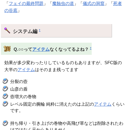
「
フェイの最終問題
」「
魔蝕虫の道
」「
儀式の洞窟
」「
死者
の谷底
」
システム編
†
†
Q.○○って
アイテム
なくなってるよね？
効果が多少変わったりしているものもありますが、SFC版の
大半の
アイテム
はそのまま残ってます
分裂の壺
山彦の盾
壺増大の巻物
レベル固定の腕輪 純粋に消えたのは上記の
アイテム
くらい
です。
持ち帰り・引き上げの巻物や高飛び草などは削除されたわ
けではなく元からありません。