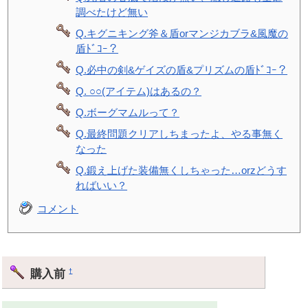
調べたけど無い
Q.キグニキング斧＆盾orマンジカブラ&風魔の
盾ﾄﾞｺｰ？
Q.必中の剣&ゲイズの盾&プリズムの盾ﾄﾞｺｰ？
Q. ○○(アイテム)はあるの？
Q.ボーグマムルって？
Q.最終問題クリアしちまったよ、やる事無く
なった
Q.鍛え上げた装備無くしちゃった…orzどうす
ればいい？
コメント
購入前
†