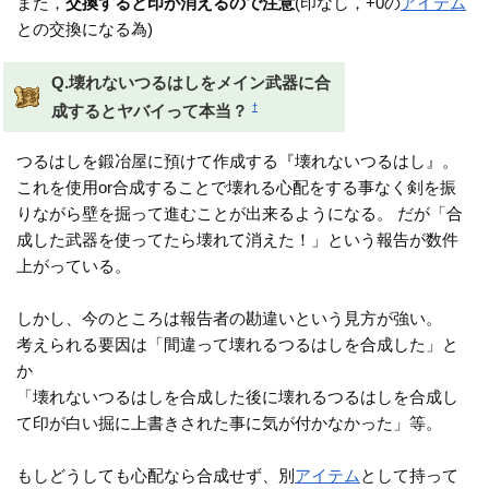
また，
交換すると印が消えるので注意
(印なし，+0の
アイテム
との交換になる為)
Q.壊れないつるはしをメイン武器に合
†
成するとヤバイって本当？
つるはしを鍛冶屋に預けて作成する『壊れないつるはし』。
これを使用or合成することで壊れる心配をする事なく剣を振
りながら壁を掘って進むことが出来るようになる。 だが「合
成した武器を使ってたら壊れて消えた！」という報告が数件
上がっている。
しかし、今のところは報告者の勘違いという見方が強い。
考えられる要因は「間違って壊れるつるはしを合成した」と
か
「壊れないつるはしを合成した後に壊れるつるはしを合成し
て印が白い掘に上書きされた事に気が付かなかった」等。
もしどうしても心配なら合成せず、別
アイテム
として持って