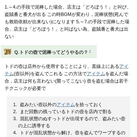
1.～4.の手段で泥棒した場合、店主は「どろぼう！」と叫び、
盗賊番と番犬が出る この時BGMが変わり，泥棒状態(死んで
も救助依頼が出来ない)になります 5.～7.の手段で泥棒した場
合、店主は「どろぼう！」と叫ばない為、盗賊番と番犬は出
ない
†
Q.トドの壺で泥棒ってどうやるの？
トドの壺は店外から使用することにより、直線上にある
アイ
テム
(壺以外)を盗んでこれる この方法で
アイテム
を盗んだ場
合，店主は何も言わない(襲ってこない) 壺を盗む場合は若干
テクニックが必要で
盗みたい壺以外の
アイテム
を拾っておく
まだ回数の残っているトドの壺を店内で割る
混乱状態のぬすっトドが出現するので、盗みたい壺
の上に誘導する
トドが混乱状態から解け、壺を盗んでワープするの