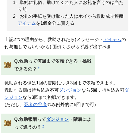
単純に礼儀。助けてくれた人にお礼を言うのは当た
り前
お礼の手紙を受け取った人はホイから救助成功報酬
アイテム
を1個余分に貰える
上記2つの理由から、救助されたら(メッセージ・
アイテム
の
付与無しでもいいから) 面倒くさがらず必ず出すべき
Q.救助って何回まで依頼できる・挑戦
†
できるの？
救助される側は1回の冒険につき3回まで依頼できます。
救助する側は持ち込み不可
ダンジョン
なら5回，持ち込み可
ダ
ンジョン
なら3回まで挑戦できます。
(ただし、
死者の谷底
のみ例外的に5回まで可)
Q.救助報酬って
ダンジョン
・階層によ
†
って違うの？