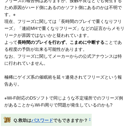
フリーズの報告例はありますが、接触不良などでも発生する
ため原因がハード側にあるのかソフト側にあるのかは不明で
す。※
現在、フリーズに関しては「長時間のプレイで重くなりフリ
ーズ」「連続MHで重くなりフリーズ」などの証言からメモリ
リークが原因ではないかと疑われています。
よって
長時間のプレイを行わず、こまめに中断する
ことであ
る程度の予防が出来る可能性があります。
なお、フリーズに関してメーカーからの公式アナウンスは特
に行われていません。
極稀にゲイズ系の催眠術を延々連発されてフリーズという報
告あり。
※Wi-Fi対応のDSソフトで同じような不定場所でのフリーズ例
があることからWi-Fi周りで問題が発生しているのかも?
†
Q.救助は
パスワード
でもできますか？