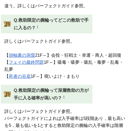
違う。詳しくはパーフェクトガイド参照。
Q.救助限定の腕輪ってどこの救助で手
†
に入るの？
詳しくはパーフェクトガイド参照。
【
掛軸裏の洞窟
21F～】会投・狂戦士・幸運・商人・超回復
【
フェイの最終問題
1F～】吸毒・吸夢・吸乱・毒夢・乱毒・
乱夢
【
死者の谷底
1F～】呪いよけ・まもり
Q.救助限定の腕輪って深層救助の方が
†
手に入る確率が高いの？
詳しくはパーフェクトガイド参照。
パーフェクトガイドによれば入手確率は5段階あり，最も高い
を5，最も低いを1とすると救助限定の腕輪の入手確率は階層