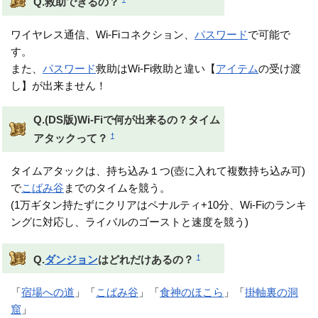
Q.救助できるの？
ワイヤレス通信、Wi-Fiコネクション、
パスワード
で可能で
す。
また、
パスワード
救助はWi-Fi救助と違い【
アイテム
の受け渡
し】が出来ません！
Q.(DS版)Wi-Fiで何が出来るの？タイム
†
アタックって？
タイムアタックは、持ち込み１つ(壺に入れて複数持ち込み可)
で
こばみ谷
までのタイムを競う。
(1万ギタン持たずにクリアはペナルティ+10分、Wi-Fiのランキ
ングに対応し、ライバルのゴーストと速度を競う)
†
Q.
ダンジョン
はどれだけあるの？
「
宿場への道
」「
こばみ谷
」「
食神のほこら
」「
掛軸裏の洞
窟
」