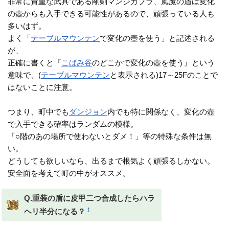
非常に貴重な武具である剛剣マンジカブラ、風魔の盾は変化
の壺からも入手できる可能性があるので、頑張っている人も
多いはず。
よく「
テーブルマウンテン
で変化の壺を使う」と記述される
が、
正確に書くと『
こばみ谷
のどこかで変化の壺を使う』という
意味で、(
テーブルマウンテン
と表示される)17～25Fのことで
はないことに注意。
つまり、町中でも
ダンジョン
内でも特に関係なく、変化の壺
で入手できる確率はランダムの模様。
「○階のあの場所で使わないとダメ！」等の特殊な条件は無
い。
どうしても欲しいなら、出るまで根気よく頑張るしかない。
安全面を考えて町の中がオススメ。
Q.重装の盾に皮甲二つ合成したらハラ
†
ヘリ半分になる？