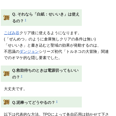
できるはず
Q. それなら「白紙：せいいき」は使え
†
るの？
こばみ谷
クリア後に使えるようになります。
(「ぜんめつ」のように倉庫無しクリアの条件は無い)
「せいいき」と書き込むと聖域の効果が発動するのは、
不思議の
ダンジョン
シリーズ初代「トルネコの大冒険」関連
でのオマケ的な隠し要素でした。
Q.救助待ちのときは電源切ってもいい
†
の？
大丈夫です。
†
Q.泥棒ってどうやるの？
以下は代表的な方法。TPOによって各自応用は効かせて下さ