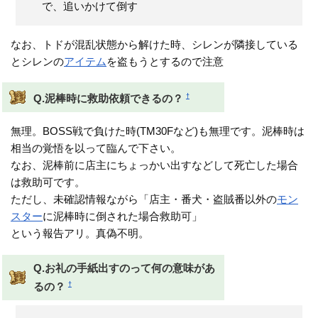
で、追いかけて倒す
なお、トドが混乱状態から解けた時、シレンが隣接している
とシレンの
アイテム
を盗もうとするので注意
†
Q.泥棒時に救助依頼できるの？
無理。BOSS戦で負けた時(TM30Fなど)も無理です。泥棒時は
相当の覚悟を以って臨んで下さい。
なお、泥棒前に店主にちょっかい出すなどして死亡した場合
は救助可です。
ただし、未確認情報ながら「店主・番犬・盗賊番以外の
モン
スター
に泥棒時に倒された場合救助可」
という報告アリ。真偽不明。
Q.お礼の手紙出すのって何の意味があ
†
るの？