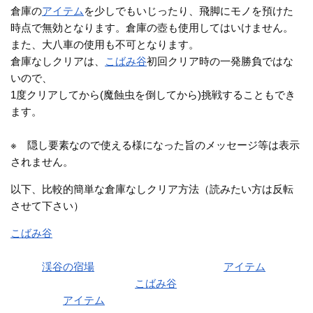
倉庫の
アイテム
を少しでもいじったり、飛脚にモノを預けた
時点で無効となります。倉庫の壺も使用してはいけません。
また、大八車の使用も不可となります。
倉庫なしクリアは、
こばみ谷
初回クリア時の一発勝負ではな
いので、
1度クリアしてから(魔蝕虫を倒してから)挑戦することもでき
ます。
※ 隠し要素なので使える様になった旨のメッセージ等は表示
されません。
以下、比較的簡単な倉庫なしクリア方法（読みたい方は反転
させて下さい）
こばみ谷
を倉庫・大八車を使って構わないので1回普通にクリ
アする
その後
渓谷の宿場
に戻されてから(クリア時の
アイテム
を持っ
たまま)1度も倉庫を使わず
こばみ谷
をクリアする
クリア時の
アイテム
(剣や盾)を持っているので、簡単にクリア