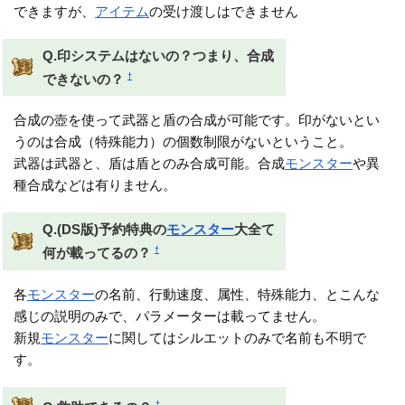
できますが、
アイテム
の受け渡しはできません
Q.印システムはないの？つまり、合成
†
できないの？
合成の壺を使って武器と盾の合成が可能です。印がないとい
うのは合成（特殊能力）の個数制限がないということ。
武器は武器と、盾は盾とのみ合成可能。合成
モンスター
や異
種合成などは有りません。
Q.(DS版)予約特典の
モンスター
大全て
†
何が載ってるの？
各
モンスター
の名前、行動速度、属性、特殊能力、とこんな
感じの説明のみで、パラメーターは載ってません。
新規
モンスター
に関してはシルエットのみで名前も不明で
す。
†