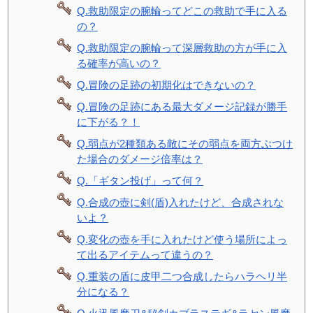
Q.救助限定の腕輪ってどこの救助で手に入る
の？
Q.救助限定の腕輪って深層救助の方が手に入
る確率が高いの？
Q.冒険の足跡の初期化はできないの？
Q.冒険の足跡にある最大ダメージ記録が勝手
に下がる？！
Q.弱点が2種類ある敵にその弱点を両方ぶつけ
た場合のダメージ倍率は？
Q.「ギタン投げ」って何？
Q.合成の壺に剣(盾)入れたけど、合成されな
いよ？
Q.変化の壺を手に入れたけど使う場所によっ
て出るアイテムって違うの？
Q.重装の盾に皮甲二つ合成したらハラヘリ半
分になる？