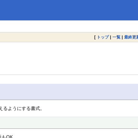
[
トップ
|
一覧
|
最終更
えるようにする書式。
語もOK。