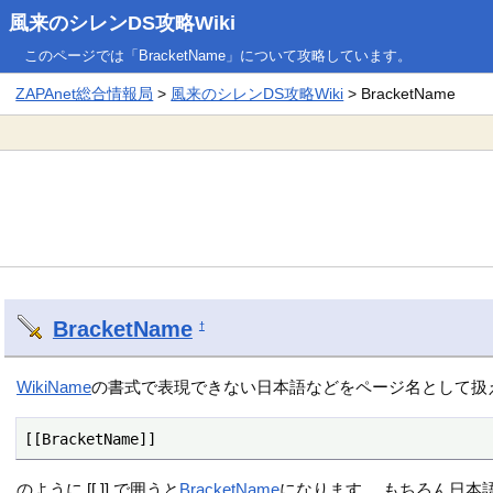
風来のシレンDS攻略Wiki
このページでは「BracketName」について攻略しています。
ZAPAnet総合情報局
>
風来のシレンDS攻略Wiki
> BracketName
BracketName
†
WikiName
の書式で表現できない日本語などをページ名として扱
[[BracketName]] 
のように [[ ]] で囲うと
BracketName
になります。 もちろん日本