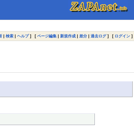
新
|
検索
|
ヘルプ
] [
ページ編集
|
新規作成
|
差分
|
過去ログ
] [
ログイン
]