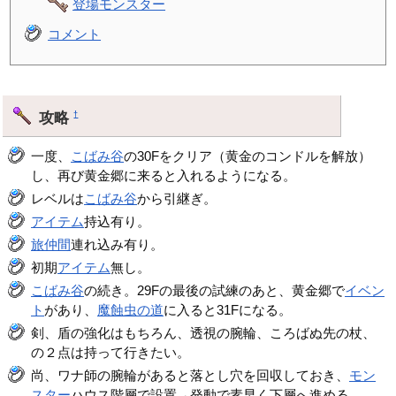
登場モンスター
コメント
攻略
†
一度、
こばみ谷
の30Fをクリア（黄金のコンドルを解放）
し、再び黄金郷に来ると入れるようになる。
レベルは
こばみ谷
から引継ぎ。
アイテム
持込有り。
旅仲間
連れ込み有り。
初期
アイテム
無し。
こばみ谷
の続き。29Fの最後の試練のあと、黄金郷で
イベン
ト
があり、
魔蝕虫の道
に入ると31Fになる。
剣、盾の強化はもちろん、透視の腕輪、ころばぬ先の杖、
の２点は持って行きたい。
尚、ワナ師の腕輪があると落とし穴を回収しておき、
モン
スター
ハウス階層で設置→発動で素早く下層へ進める。