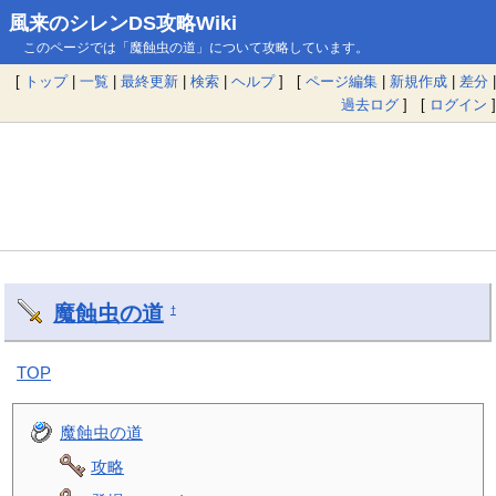
風来のシレンDS攻略Wiki
このページでは「魔蝕虫の道」について攻略しています。
[
トップ
|
一覧
|
最終更新
|
検索
|
ヘルプ
] [
ページ編集
|
新規作成
|
差分
|
過去ログ
] [
ログイン
]
魔蝕虫の道
†
TOP
魔蝕虫の道
攻略