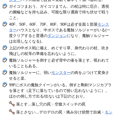
ガイコツまおう、ガイコツまてん、の杖は特に厄介。透視
の腕輪などを持ち込み、可能な限り通路で待ち伏せて戦う
こと。
40F、50F、60F、70F、80F、90Fは必ず全面１部屋
モンス
ター
ハウスとなり、中ボスである魔蝕ソルジャーがいる(一
度クリアすると普通の
ダンジョン
になり、魔触ソルジャー
は出現しなくなる)。
上記の中ボス戦に備え、めぐすり草、身代わりの杖、吹き
飛ばしの杖等の準備を忘れないように。
魔蝕ソルジャーを倒すと必ず背中の壷を落とす。呪われて
いることもある。
魔蝕ソルジャーに、弱い
モンスター
の肉をぶつけて変身さ
せると楽。
99Fにボスの魔蝕クイーンがいる。倒すと剛剣マンジカブラ
を落とす（足下に落ちているので拾い忘れないように）。
ほかの倒し方で出る/出ないは下記のとおり。
落とす…落し穴の罠・空腹スイッチの罠
落とさない…デロデロの罠・痛み分け状態で自滅・
モン