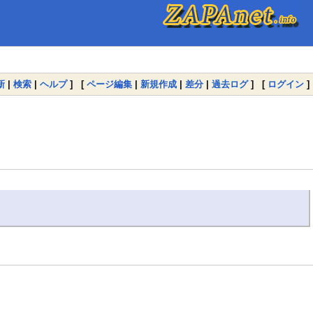
新
|
検索
|
ヘルプ
] [
ページ編集
|
新規作成
|
差分
|
過去ログ
] [
ログイン
]