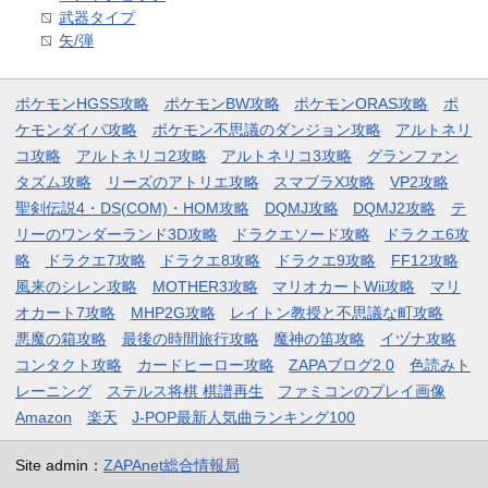
武器タイプ
矢/弾
ポケモンHGSS攻略
ポケモンBW攻略
ポケモンORAS攻略
ポ
ケモンダイパ攻略
ポケモン不思議のダンジョン攻略
アルトネリ
コ攻略
アルトネリコ2攻略
アルトネリコ3攻略
グランファン
タズム攻略
リーズのアトリエ攻略
スマブラX攻略
VP2攻略
聖剣伝説4・DS(COM)・HOM攻略
DQMJ攻略
DQMJ2攻略
テ
リーのワンダーランド3D攻略
ドラクエソード攻略
ドラクエ6攻
略
ドラクエ7攻略
ドラクエ8攻略
ドラクエ9攻略
FF12攻略
風来のシレン攻略
MOTHER3攻略
マリオカートWii攻略
マリ
オカート7攻略
MHP2G攻略
レイトン教授と不思議な町攻略
悪魔の箱攻略
最後の時間旅行攻略
魔神の笛攻略
イヅナ攻略
コンタクト攻略
カードヒーロー攻略
ZAPAブログ2.0
色読みト
レーニング
ステルス将棋 棋譜再生
ファミコンのプレイ画像
Amazon
楽天
J-POP最新人気曲ランキング100
Site admin：
ZAPAnet総合情報局