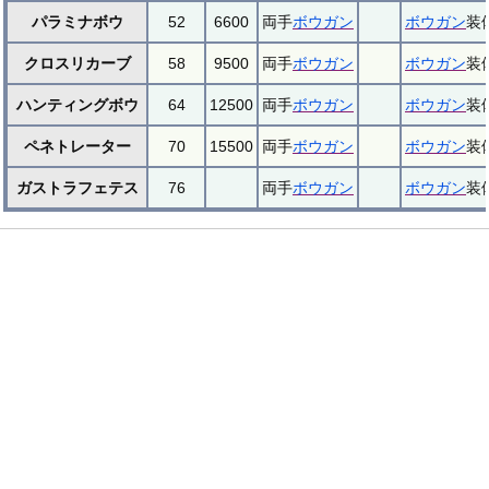
パラミナボウ
52
6600
両手
ボウガン
ボウガン
装
クロスリカーブ
58
9500
両手
ボウガン
ボウガン
装
ハンティングボウ
64
12500
両手
ボウガン
ボウガン
装
ペネトレーター
70
15500
両手
ボウガン
ボウガン
装
ガストラフェテス
76
両手
ボウガン
ボウガン
装