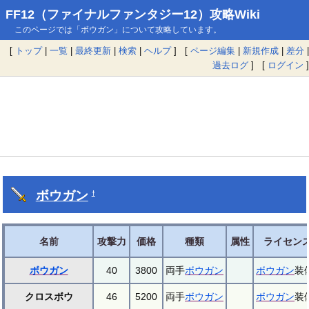
FF12（ファイナルファンタジー12）攻略Wiki
このページでは「ボウガン」について攻略しています。
[
トップ
|
一覧
|
最終更新
|
検索
|
ヘルプ
] [
ページ編集
|
新規作成
|
差分
|
過去ログ
] [
ログイン
]
ボウガン
†
名前
攻撃力
価格
種類
属性
ライセン
ボウガン
40
3800
両手
ボウガン
ボウガン
装
クロスボウ
46
5200
両手
ボウガン
ボウガン
装