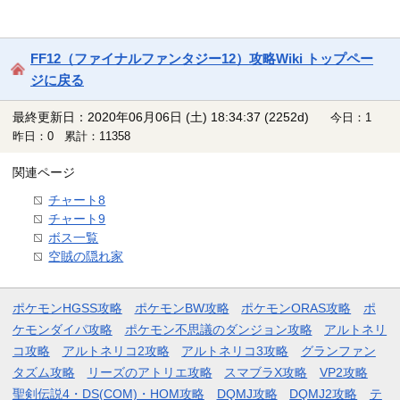
FF12（ファイナルファンタジー12）攻略Wiki トップペー
ジに戻る
最終更新日：2020年06月06日 (土) 18:34:37
(2252d)
今日：1
昨日：0 累計：11358
関連ページ
チャート8
チャート9
ボス一覧
空賊の隠れ家
ポケモンHGSS攻略
ポケモンBW攻略
ポケモンORAS攻略
ポ
ケモンダイパ攻略
ポケモン不思議のダンジョン攻略
アルトネリ
コ攻略
アルトネリコ2攻略
アルトネリコ3攻略
グランファン
タズム攻略
リーズのアトリエ攻略
スマブラX攻略
VP2攻略
聖剣伝説4・DS(COM)・HOM攻略
DQMJ攻略
DQMJ2攻略
テ