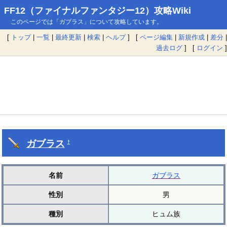
FF12（ファイナルファンタジー12）攻略Wiki
このページでは「ガブラス」について攻略しています。
[
トップ
|
一覧
|
最終更新
|
検索
|
ヘルプ
] [
ページ編集
|
新規作成
|
差分
|
過去ログ
] [
ログイン
]
ガブラス
†
名前
ガブラス
性別
男
種別
ヒュム族