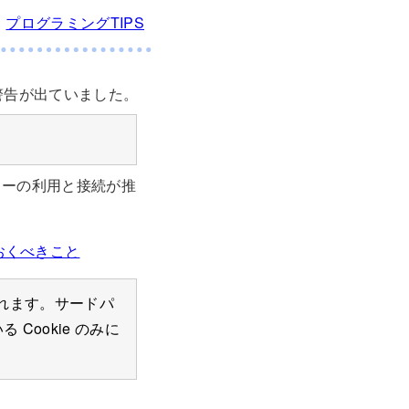
日
プログラミングTIPS
ら、警告が出ていました。
`
クッキーの利用と接続が推
知っておくべきこと
して扱われます。サードパ
 Cookie のみに