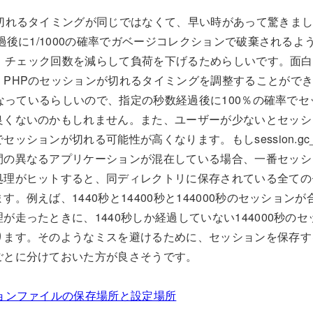
切れるタイミングが同じではなくて、早い時があって驚きました。
経過後に1/1000の確率でガベージコレクションで破棄される
のは、チェック回数を減らして負荷を下げるためらしいです。面
、PHPのセッションが切れるタイミングを調整することがで
率になっているらしいので、指定の秒数経過後に100％の確率で
良くないのかもしれません。また、ユーザーが少ないとセッシ
ションが切れる可能性が高くなります。もしsession.gc_max
間の異なるアプリケーションが混在している場合、一番セッシ
処理がヒットすると、同ディレクトリに保存されている全ての
。例えば、1440秒と14400秒と144000秒のセッションが
が走ったときに、1440秒しか経過していない144000秒の
す。そのようなミスを避けるために、セッションを保存するsessi
ごとに分けておいた方が良さそうです。
ションファイルの保存場所と設定場所