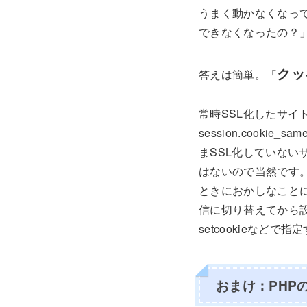
うまく動かなくなっ
できなくなったの？
クッ
答えは簡単。「
常時SSL化したサイトでH
session.cook
まSSL化していない
はないので当然です。p
ときにおかしなことにな
信に切り替えてから設
setcookieなどで
おまけ：PHP