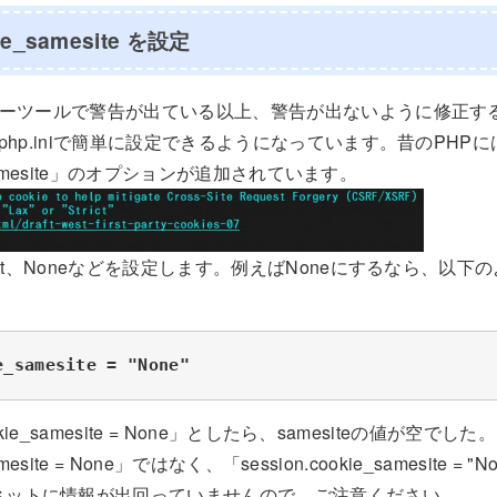
kie_samesite を設定
ッパーツールで警告が出ている以上、警告が出ないように修正す
、php.iniで簡単に設定できるようになっています。昔のPHP
ie_samesite」のオプションが追加されています。
rict、Noneなどを設定します。例えばNoneにするなら、以
e_samesite = "None"
okie_samesite = None」としたら、samesiteの値が空でした。
samesite = None」ではなく、「session.cookie_samesite
ネットに情報が出回っていませんので、ご注意ください。