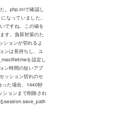
php.iniで確認し
ようになっていました。
白いですね。この値を
きます。負荷対策のた
セッションが切れるよ
ョンは長持ちし、ユ
lifetimeを設定し
ョン時間の短いアプ
セッション切れのセ
合った場合、1440秒
セッションまで削除され
on.save_path