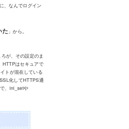
に、なんでログイン
いた
」から。
。ところが、その設定のま
HTTPはセキュアで
Sサイトが混在している
SL化してHTTPS通
ni_setや