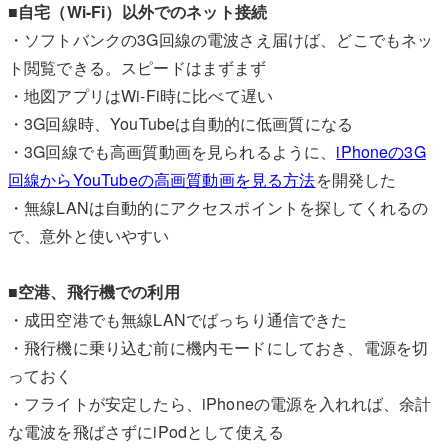
■自宅（Wi-Fi）以外でのネット接続
・ソフトバンクの3G回線の電波さえ届けば、どこでもネッ
ト閲覧できる。スピードはまずまず
・地図アプリはWi-Fi時に比べて遅い
・3G回線時、YouTubeは自動的に低画質になる
・3G回線でも高画質動画を見られるように、
iPhoneの3G
回線からYouTubeの高画質動画を見る方法
を開発した
・無線LANは自動的にアクセスポイントを探してくれるの
で、意外と使いやすい
■空港、飛行機での利用
・成田空港でも無線LANでばっちり通信できた
・飛行機に乗り込む前に機内モードにしておき、電源を切
っておく
・フライトが安定したら、iPhoneの電源を入れれば、余計
な電波を飛ばさずにiPodとして使える