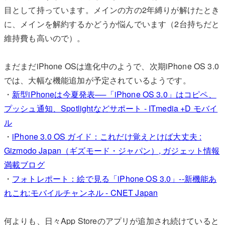
目として持っています。メインの方の2年縛りが解けたとき
に、メインを解約するかどうか悩んでいます（2台持ちだと
維持費も高いので）。
まだまだiPhone OSは進化中のようで、次期iPhone OS 3.0
では、大幅な機能追加が予定されているようです。
・
新型iPhoneは今夏発表──「iPhone OS 3.0」はコピペ、
プッシュ通知、Spotlightなどサポート - ITmedia +D モバイ
ル
・
iPhone 3.0 OS ガイド：これだけ覚えとけば大丈夫 :
Gizmodo Japan（ギズモード・ジャパン）, ガジェット情報
満載ブログ
・
フォトレポート：絵で見る「iPhone OS 3.0」--新機能あ
れこれ:モバイルチャンネル - CNET Japan
何よりも、日々App Storeのアプリが追加され続けていると