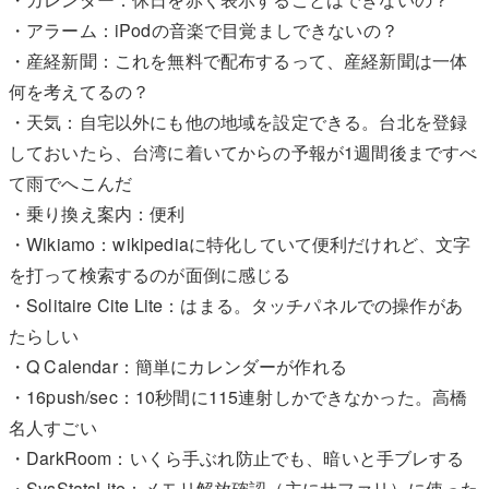
・アラーム：iPodの音楽で目覚ましできないの？
・産経新聞：これを無料で配布するって、産経新聞は一体
何を考えてるの？
・天気：自宅以外にも他の地域を設定できる。台北を登録
しておいたら、台湾に着いてからの予報が1週間後まですべ
て雨でへこんだ
・乗り換え案内：便利
・Wikiamo：wikipediaに特化していて便利だけれど、文字
を打って検索するのが面倒に感じる
・Solitaire Cite Lite：はまる。タッチパネルでの操作があ
たらしい
・Q Calendar：簡単にカレンダーが作れる
・16push/sec：10秒間に115連射しかできなかった。高橋
名人すごい
・DarkRoom：いくら手ぶれ防止でも、暗いと手ブレする
・SysStatsLite：メモリ解放確認（主にサファリ）に使った