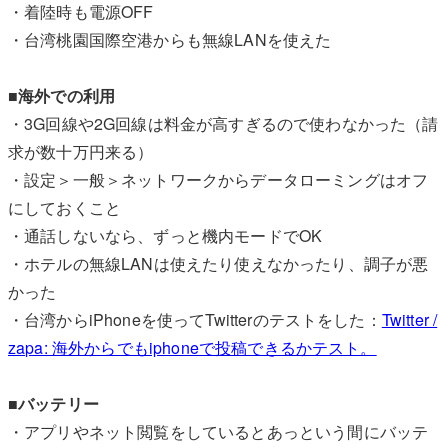
・着陸時も電源OFF
・台湾桃園国際空港からも無線LANを使えた
■海外での利用
・3G回線や2G回線は料金が高すぎるので使わなかった（請
求が数十万円来る）
・設定＞一般＞ネットワークからデータローミングはオフ
にしておくこと
・通話しないなら、ずっと機内モードでOK
・ホテルの無線LANは使えたり使えなかったり、調子が悪
かった
・台湾からiPhoneを使ってTwitterのテストをした：
Twitter /
zapa: 海外からでもiphoneで投稿できるかテスト。
■バッテリー
・アプリやネット閲覧をしているとあっという間にバッテ