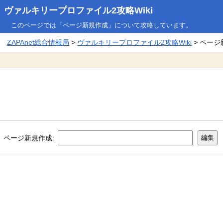
ヴァルキリープロファイル2攻略Wiki
このページでは「ページ新規作成」について攻略しています。
ZAPAnet総合情報局
>
ヴァルキリープロファイル2攻略Wiki
> ペー
ページ新規作成: