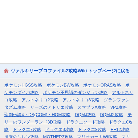
ヴァルキリープロファイル2攻略Wiki トップページに戻る
ポケモンHGSS攻略
ポケモンBW攻略
ポケモンORAS攻略
ポ
ケモンダイパ攻略
ポケモン不思議のダンジョン攻略
アルトネリ
コ攻略
アルトネリコ2攻略
アルトネリコ3攻略
グランファン
タズム攻略
リーズのアトリエ攻略
スマブラX攻略
VP2攻略
聖剣伝説4・DS(COM)・HOM攻略
DQMJ攻略
DQMJ2攻略
テ
リーのワンダーランド3D攻略
ドラクエソード攻略
ドラクエ6攻
略
ドラクエ7攻略
ドラクエ8攻略
ドラクエ9攻略
FF12攻略
風来のシレン攻略
MOTHER3攻略
マリオカートWii攻略
マリ