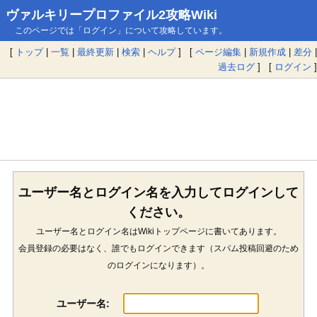
ヴァルキリープロファイル2攻略Wiki
このページでは「ログイン」について攻略しています。
[
トップ
|
一覧
|
最終更新
|
検索
|
ヘルプ
] [
ページ編集
|
新規作成
|
差分
|
過去ログ
] [
ログイン
]
ユーザー名とログイン名を入力してログインして
ください。
ユーザー名とログイン名はWikiトップページに書いてあります。
会員登録の必要はなく、誰でもログインできます（スパム投稿回避のため
のログインになります）。
ユーザー名: