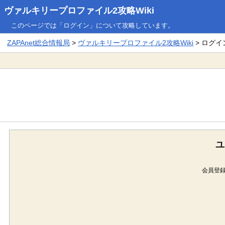
ヴァルキリープロファイル2攻略Wiki
このページでは「ログイン」について攻略しています。
ZAPAnet総合情報局
>
ヴァルキリープロファイル2攻略Wiki
> ログイ
ユ
会員登