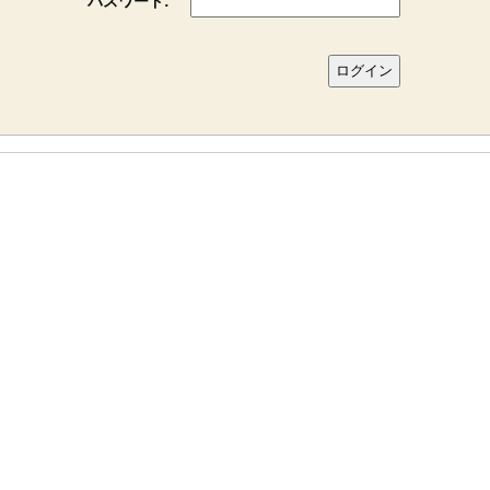
パスワード: