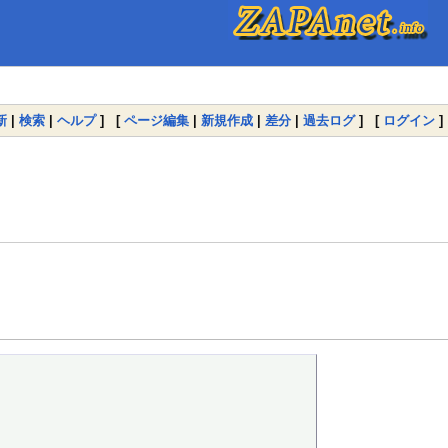
新
|
検索
|
ヘルプ
] [
ページ編集
|
新規作成
|
差分
|
過去ログ
] [
ログイン
]