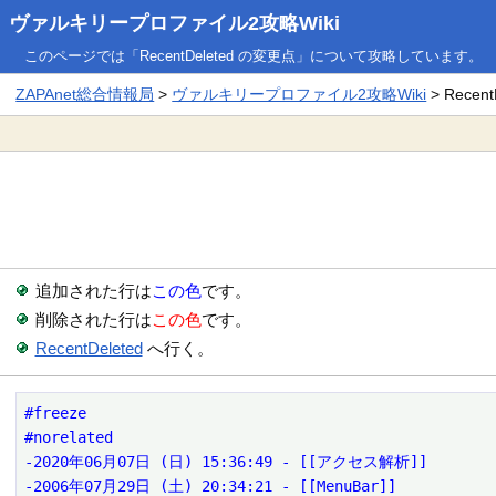
ヴァルキリープロファイル2攻略Wiki
このページでは「RecentDeleted の変更点」について攻略しています。
ZAPAnet総合情報局
>
ヴァルキリープロファイル2攻略Wiki
> Recen
追加された行は
この色
です。
削除された行は
この色
です。
RecentDeleted
へ行く。
#freeze

#norelated

-2020年06月07日 (日) 15:36:49 - [[アクセス解析]]

-2006年07月29日 (土) 20:34:21 - [[MenuBar]]
