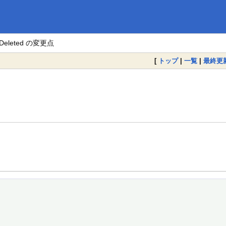
tDeleted の変更点
[
トップ
|
一覧
|
最終更